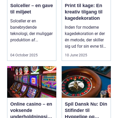
Solceller – en gave
Print til kage: En
til miljøet
kreativ tilgang til
kagedekoration
Solceller er en
banebrydende
Inden for moderne
teknologi, der muliggør
kagedekoration er der
produktion af
én metode, der skiller
elektricitet ved at
sig ud for sin evne til
udnytt...
at bri...
04 October 2025
10 June 2025
Online casino – en
Spil Dansk Nu: Din
voksende
Stifinder til
underholdningsind
Hyggelige og