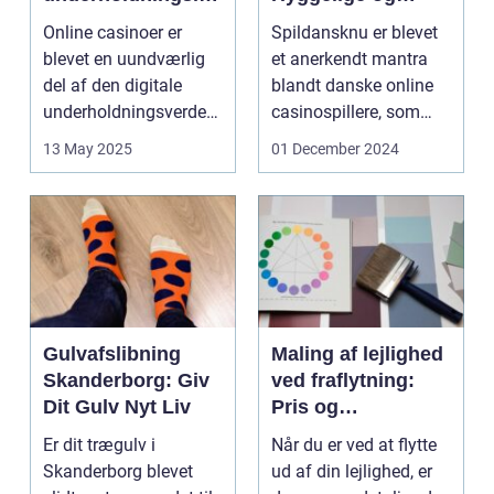
ustri
Underholdende
Online casinoer er
Spildansknu er blevet
Online Casinoer
blevet en uundværlig
et anerkendt mantra
del af den digitale
blandt danske online
underholdningsverden.
casinospillere, som
Med den stad...
søger unde...
13 May 2025
01 December 2024
Gulvafslibning
Maling af lejlighed
Skanderborg: Giv
ved fraflytning:
Dit Gulv Nyt Liv
Pris og
overvejelser
Er dit trægulv i
Når du er ved at flytte
Skanderborg blevet
ud af din lejlighed, er