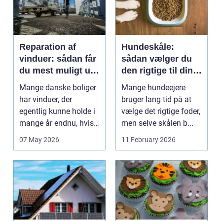
Reparation af
Hundeskåle:
vinduer: sådan får
sådan vælger du
du mest muligt ud
den rigtige til din
af dine gamle
hund
Mange danske boliger
Mange hundeejere
rammer
har vinduer, der
bruger lang tid på at
egentlig kunne holde i
vælge det rigtige foder,
mange år endnu, hvis
men selve skålen b...
de fik den r...
07 May 2026
11 February 2026