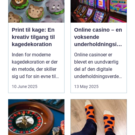
Print til kage: En
Online casino – en
kreativ tilgang til
voksende
kagedekoration
underholdningsind
ustri
Inden for moderne
Online casinoer er
kagedekoration er der
blevet en uundværlig
én metode, der skiller
del af den digitale
sig ud for sin evne til
underholdningsverden.
at bri...
Med den stad...
10 June 2025
13 May 2025