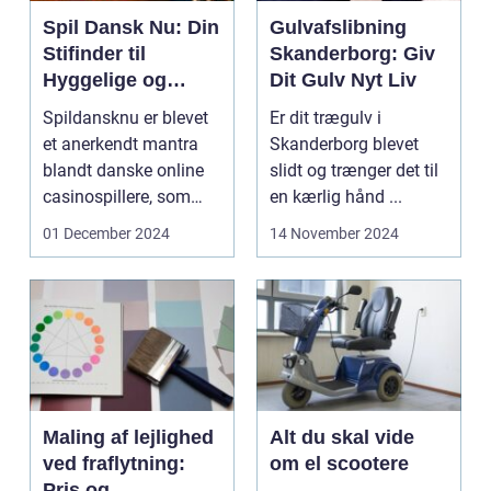
Spil Dansk Nu: Din
Gulvafslibning
Stifinder til
Skanderborg: Giv
Hyggelige og
Dit Gulv Nyt Liv
Underholdende
Spildansknu er blevet
Er dit trægulv i
Online Casinoer
et anerkendt mantra
Skanderborg blevet
blandt danske online
slidt og trænger det til
casinospillere, som
en kærlig hånd ...
søger unde...
01 December 2024
14 November 2024
Maling af lejlighed
Alt du skal vide
ved fraflytning:
om el scootere
Pris og