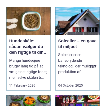
Hundeskåle:
Solceller – en gave
sådan vælger du
til miljøet
den rigtige til din
Solceller er en
hund
Mange hundeejere
banebrydende
bruger lang tid på at
teknologi, der muliggør
vælge det rigtige foder,
produktion af
men selve skålen b...
elektricitet ved at
udnytt...
11 February 2026
04 October 2025