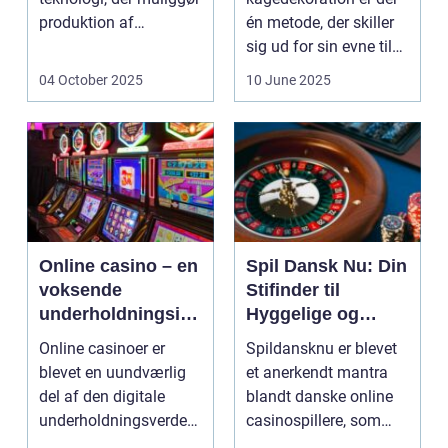
produktion af
én metode, der skiller
elektricitet ved at
sig ud for sin evne til
udnytt...
at bri...
04 October 2025
10 June 2025
Online casino – en
Spil Dansk Nu: Din
voksende
Stifinder til
underholdningsind
Hyggelige og
ustri
Underholdende
Online casinoer er
Spildansknu er blevet
Online Casinoer
blevet en uundværlig
et anerkendt mantra
del af den digitale
blandt danske online
underholdningsverden.
casinospillere, som
Med den stad...
søger unde...