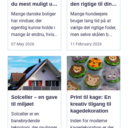
du mest muligt ud
den rigtige til din
af dine gamle
hund
Mange danske boliger
Mange hundeejere
rammer
har vinduer, der
bruger lang tid på at
egentlig kunne holde i
vælge det rigtige foder,
mange år endnu, hvis
men selve skålen b...
de fik den r...
07 May 2026
11 February 2026
Solceller – en gave
Print til kage: En
til miljøet
kreativ tilgang til
kagedekoration
Solceller er en
banebrydende
Inden for moderne
teknologi, der muliggør
kagedekoration er der