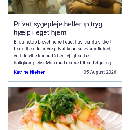
Privat sygepleje hellerup tryg
hjælp i eget hjem
Er du netop blevet herre i eget hus, ser du sikkert
frem til en del mere privatliv og selvstændighed,
end du ville kunne få i en lejlighed i et
boligkompleks. Men med denne frihed følger også
en del ansvar. Og derfor er det godt at kende
Katrine Nielsen
05 August 2026
lokale autor...