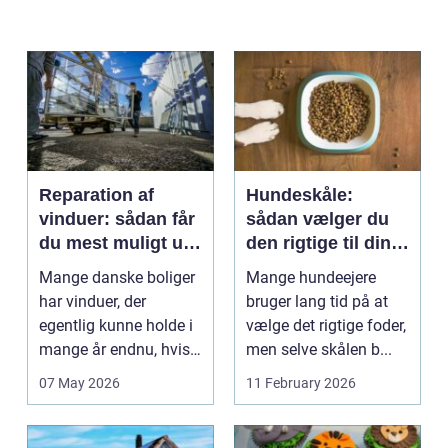
Reparation af
Hundeskåle:
vinduer: sådan får
sådan vælger du
du mest muligt ud
den rigtige til din
af dine gamle
hund
Mange danske boliger
Mange hundeejere
rammer
har vinduer, der
bruger lang tid på at
egentlig kunne holde i
vælge det rigtige foder,
mange år endnu, hvis
men selve skålen b...
de fik den r...
07 May 2026
11 February 2026