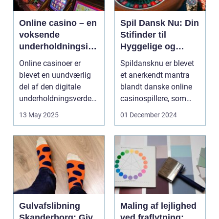
Online casino – en
Spil Dansk Nu: Din
voksende
Stifinder til
underholdningsind
Hyggelige og
ustri
Underholdende
Online casinoer er
Spildansknu er blevet
Online Casinoer
blevet en uundværlig
et anerkendt mantra
del af den digitale
blandt danske online
underholdningsverden.
casinospillere, som
Med den stad...
søger unde...
13 May 2025
01 December 2024
Gulvafslibning
Maling af lejlighed
Skanderborg: Giv
ved fraflytning: