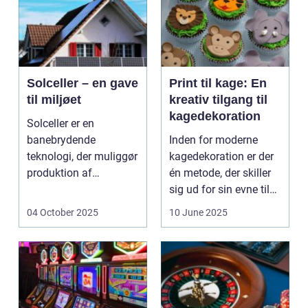
Solceller – en gave
Print til kage: En
til miljøet
kreativ tilgang til
kagedekoration
Solceller er en
banebrydende
Inden for moderne
teknologi, der muliggør
kagedekoration er der
produktion af
én metode, der skiller
elektricitet ved at
sig ud for sin evne til
udnytt...
at bri...
04 October 2025
10 June 2025