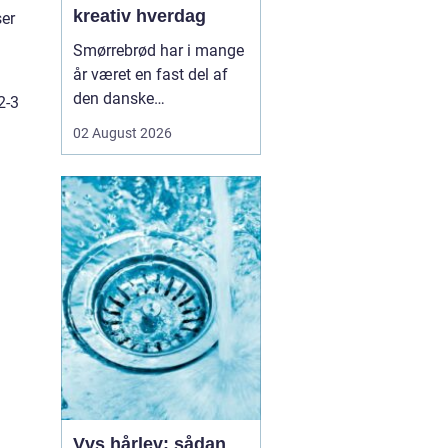
kreativ hverdag
ser
Smørrebrød har i mange
år været en fast del af
den danske
2-3
frokostkultur, men i
02 August 2026
Aalborg har klassikeren
fået nyt liv. Her finder vi
en blanding af klassiske
stykker, lokale råvarer og
moderne anretninger, der
taler til både den travle
hverdag og de sæ...
Vvs hårlev: sådan