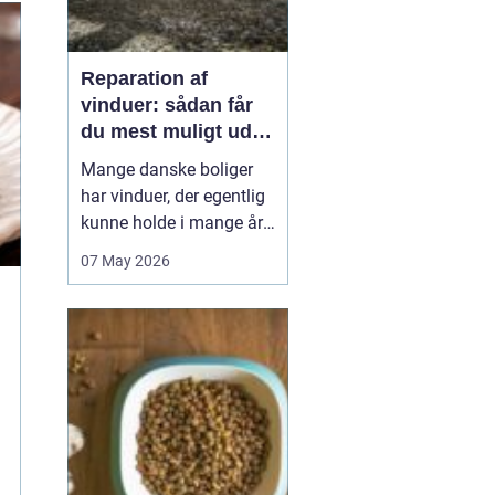
Reparation af
vinduer: sådan får
du mest muligt ud af
dine gamle rammer
Mange danske boliger
har vinduer, der egentlig
kunne holde i mange år
endnu, hvis de fik den
07 May 2026
rigtige pleje. I stedet
bliver de ofte skiftet ud
for tidligt. Med den rette
reparation af vinduer
kan du bevare husets
oprindelige udtryk,
forbedre ko...