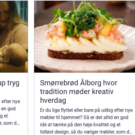
ryg
Smørrebrød Ålborg hvor
tradition møder kreativ
hverdag
g efter nye
d en god
Er du lige flyttet eller bare på udkig efter nye
g et
møbler til hjemmet? Så er det altid en god
er, som du
idé at tænke på den høje kvalitet og et
mover.
tidløst design, så du vælger møbler, som du