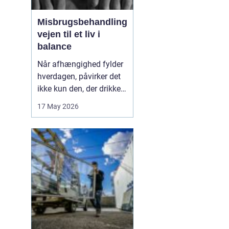
Misbrugsbehandling
vejen til et liv i
balance
d
Når afhængighed fylder
hverdagen, påvirker det
ikke kun den, der drikker,
tager stoffer eller bruger
17 May 2026
medicin. Hele familien
g
mærker konsekvenserne.
Mange går længe alene
med problemerne, før de
søger hjælp. Her kan
misbrugsbehandling
være et afgørende...