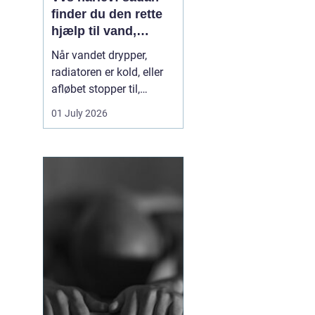
finder du den rette
hjælp til vand,
varme og sanitet
Når vandet drypper,
radiatoren er kold, eller
afløbet stopper til,
mærker du hurtigt, hvor
01 July 2026
afhængig du er af
velfungerende VVS-
installationer. I Hårlev og
omegn spiller lokale
VVS-firmaer en vigtig
rolle for både private
boliger og mindre
erhverv, fo...
g