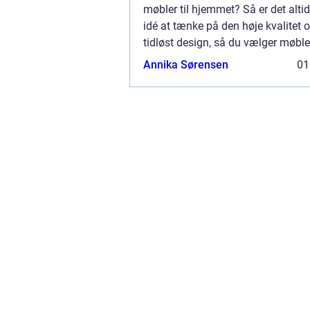
møbler til hjemmet? Så er det alti
idé at tænke på den høje kvalitet o
tidløst design, så du vælger møbl
kan have glæde af i mange år fre
Annika Sørensen
01
Tidløst design med personlige deta