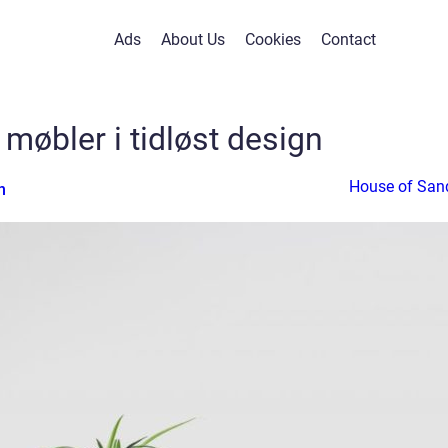
Ads
About Us
Cookies
Contact
møbler i tidløst design
House of San
n