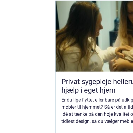
Privat sygepleje hellerup t
hjælp i eget hjem
Er du lige flyttet eller bare på udki
møbler til hjemmet? Så er det alti
idé at tænke på den høje kvalitet o
tidløst design, så du vælger møbl
kan have glæde af i mange år fre