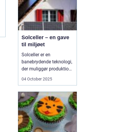
Solceller – en gave
til miljøet
Solceller er en
banebrydende teknologi,
der muliggør produktion
af elektricitet ved at
04 October 2025
udnytte solens stråler.
Ved hjælp af solceller
kan man omdanne
solens energi til grøn
strøm, der kan bruges til
at drive husholdni...