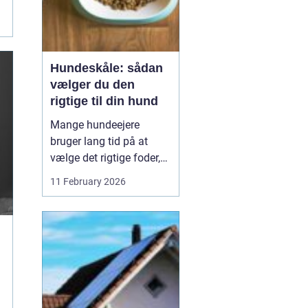
Hundeskåle: sådan
vælger du den
rigtige til din hund
Mange hundeejere
bruger lang tid på at
vælge det rigtige foder,
men selve skålen bliver
11 February 2026
ofte en eftertanke. Det er
ærgerligt,
for hundeskåle
har
...