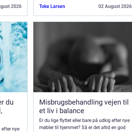
l...
kan have glæde af i mange år fremover.
ugust 2026
Toke Larsen
02 August 2026
Tidløst design med personlige detal...
er du
Misbrugsbehandling vejen til
,
et liv i balance
Er du lige flyttet eller bare på udkig efter nye
møbler til hjemmet? Så er det altid en god
g efter nye