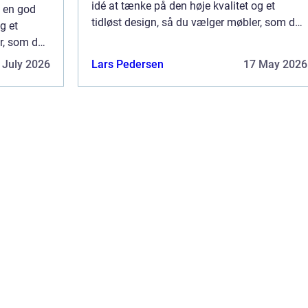
idé at tænke på den høje kvalitet og et
d en god
tidløst design, så du vælger møbler, som du
g et
kan have glæde af i mange år fremover.
er, som du
Tidløst design med personlige detal...
mover.
 July 2026
Lars Pedersen
17 May 2026
l...