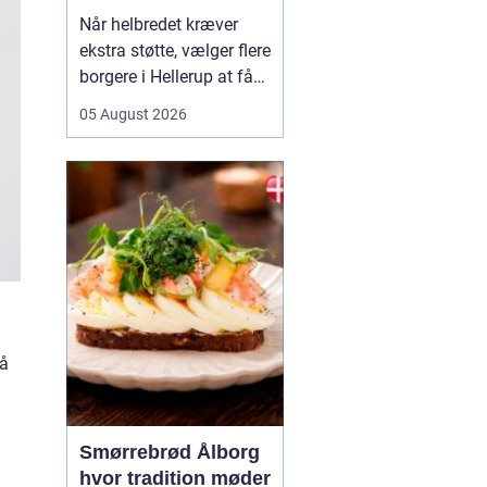
Når helbredet kræver
ekstra støtte, vælger flere
borgere i Hellerup at få
hjælp fra privat
05 August 2026
sygepleje i hjemmet. Det
giver mulighed for ro,
nærvær og kontinuitet i
hverdagen, som kan
være svær at finde i et
travlt offentligt
sundhedsvæsen. Med
privat ...
på
Smørrebrød Ålborg
hvor tradition møder