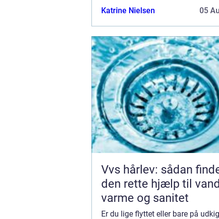
Tidløst design med personlige deta
Katrine Nielsen
05 A
Vvs hårlev: sådan find
den rette hjælp til vand
varme og sanitet
Er du lige flyttet eller bare på udki