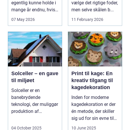
egentlig kunne holde i
vælge det rigtige foder,
mange år endnu, hvis
men selve skålen b...
de fik den r...
07 May 2026
11 February 2026
Solceller – en gave
Print til kage: En
til miljøet
kreativ tilgang til
kagedekoration
Solceller er en
banebrydende
Inden for moderne
teknologi, der muliggør
kagedekoration er der
produktion af
én metode, der skiller
elektricitet ved at
sig ud for sin evne til
udnytt...
at bri...
04 October 2025
10 June 2025