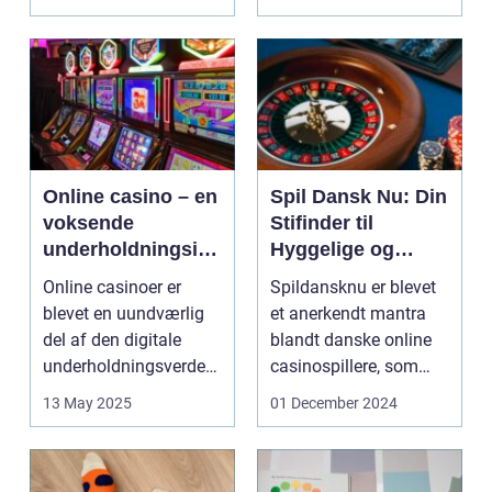
Online casino – en
Spil Dansk Nu: Din
voksende
Stifinder til
underholdningsind
Hyggelige og
ustri
Underholdende
Online casinoer er
Spildansknu er blevet
Online Casinoer
blevet en uundværlig
et anerkendt mantra
del af den digitale
blandt danske online
underholdningsverden.
casinospillere, som
Med den stad...
søger unde...
13 May 2025
01 December 2024