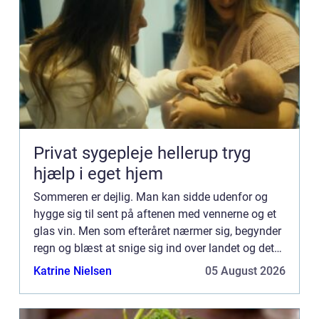
Privat sygepleje hellerup tryg
hjælp i eget hjem
Sommeren er dejlig. Man kan sidde udenfor og
hygge sig til sent på aftenen med vennerne og et
glas vin. Men som efteråret nærmer sig, begynder
regn og blæst at snige sig ind over landet og det
kan nemt virke som om, man ikke kan side og
Katrine Nielsen
05 August 2026
hygge i haven...