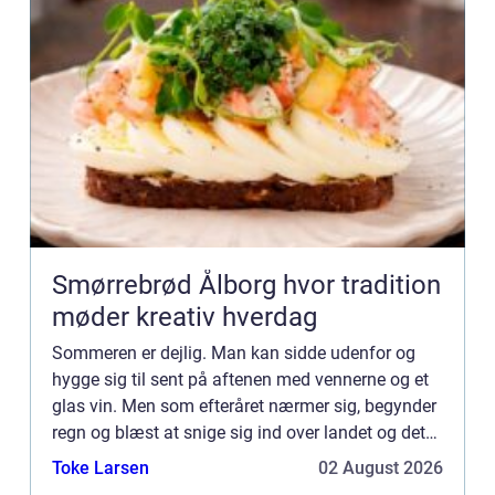
Smørrebrød Ålborg hvor tradition
møder kreativ hverdag
Sommeren er dejlig. Man kan sidde udenfor og
hygge sig til sent på aftenen med vennerne og et
glas vin. Men som efteråret nærmer sig, begynder
regn og blæst at snige sig ind over landet og det
kan nemt virke som om, man ikke kan side og
Toke Larsen
02 August 2026
hygge i haven...