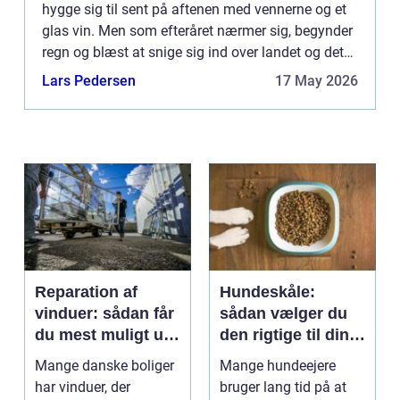
hygge sig til sent på aftenen med vennerne og et
glas vin. Men som efteråret nærmer sig, begynder
regn og blæst at snige sig ind over landet og det
kan nemt virke som om, man ikke kan side og
Lars Pedersen
17 May 2026
hygge i haven...
Reparation af
Hundeskåle:
vinduer: sådan får
sådan vælger du
du mest muligt ud
den rigtige til din
af dine gamle
hund
Mange danske boliger
Mange hundeejere
rammer
har vinduer, der
bruger lang tid på at