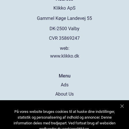
web:
www.klikko.dk
Menu
Ads
About Us
Cookies
På vores website bruges cookies til at huske dine indstillinger,
Contact
statistik og personalisering af indhold og annoncer. Denne
Sitemap
information deles med tredjepart. Ved fortsat brug af websiden
godkender du cookiepolitikken.