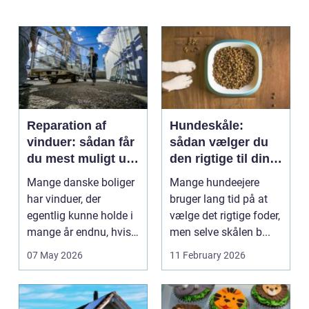
Reparation af
Hundeskåle:
vinduer: sådan får
sådan vælger du
du mest muligt ud
den rigtige til din
af dine gamle
hund
Mange danske boliger
Mange hundeejere
rammer
har vinduer, der
bruger lang tid på at
egentlig kunne holde i
vælge det rigtige foder,
mange år endnu, hvis
men selve skålen b...
de fik den r...
07 May 2026
11 February 2026