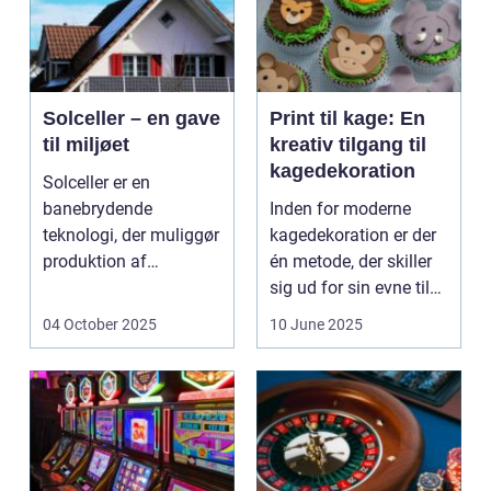
Solceller – en gave
Print til kage: En
til miljøet
kreativ tilgang til
kagedekoration
Solceller er en
banebrydende
Inden for moderne
teknologi, der muliggør
kagedekoration er der
produktion af
én metode, der skiller
elektricitet ved at
sig ud for sin evne til
udnytt...
at bri...
04 October 2025
10 June 2025