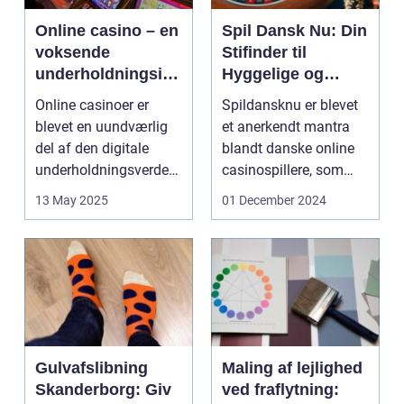
Online casino – en
Spil Dansk Nu: Din
voksende
Stifinder til
underholdningsind
Hyggelige og
ustri
Underholdende
Online casinoer er
Spildansknu er blevet
Online Casinoer
blevet en uundværlig
et anerkendt mantra
del af den digitale
blandt danske online
underholdningsverden.
casinospillere, som
Med den stad...
søger unde...
13 May 2025
01 December 2024
Gulvafslibning
Maling af lejlighed
Skanderborg: Giv
ved fraflytning: