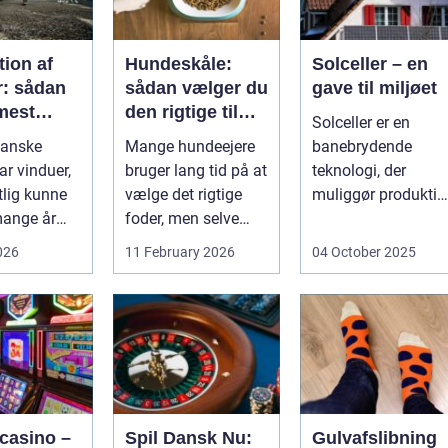
ion af
Hundeskåle:
Solceller – en
r: sådan
sådan vælger du
gave til miljøet
mest
den rigtige til
Solceller er en
ud af
din hund
anske
Mange hundeejere
banebrydende
amle
ar vinduer,
bruger lang tid på at
teknologi, der
r
tlig kunne
vælge det rigtige
muliggør produktio
mange år
foder, men selve
af elektricitet ved a
is de fik
skålen b...
udnytt...
026
11 February 2026
04 October 2025
 casino –
Spil Dansk Nu:
Gulvafslibning