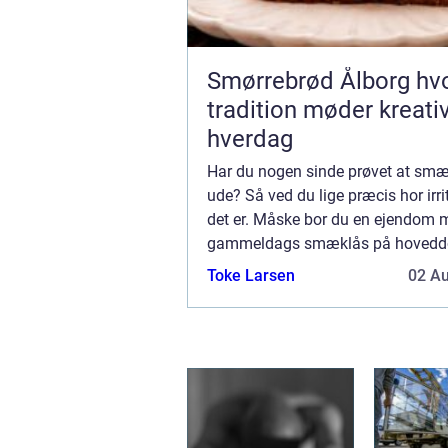
Smørrebrød Ålborg hvor
tradition møder kreati
hverdag
Har du nogen sinde prøvet at smæ
ude? Så ved du lige præcis hor irr
det er. Måske bor du en ejendom 
gammeldags smæklås på hoveddø
måske har du lagt nøgl...
Toke Larsen
02 A