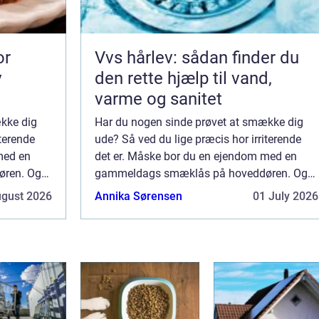
Vvs hårlev: sådan finder du
v
den rette hjælp til vand,
varme og sanitet
kke dig
Har du nogen sinde prøvet at smække dig
iterende
ude? Så ved du lige præcis hor irriterende
med en
det er. Måske bor du en ejendom med en
ren. Og
gammeldags smæklås på hoveddøren. Og
måske har du lagt nøgl...
ugust 2026
Annika Sørensen
01 July 2026