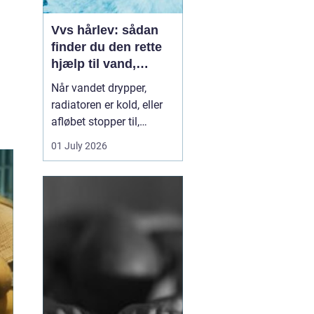
Vvs hårlev: sådan
finder du den rette
hjælp til vand,
varme og sanitet
Når vandet drypper,
radiatoren er kold, eller
afløbet stopper til,
mærker du hurtigt, hvor
01 July 2026
afhængig du er af
velfungerende VVS-
installationer. I Hårlev og
omegn spiller lokale
VVS-firmaer en vigtig
rolle for både private
boliger og mindre
erhverv, fo...