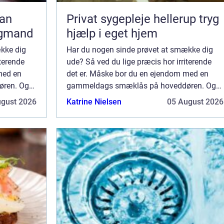
Privat sygepleje hellerup tryg
agmand
hjælp i eget hjem
kke dig
Har du nogen sinde prøvet at smække dig
iterende
ude? Så ved du lige præcis hor irriterende
med en
det er. Måske bor du en ejendom med en
ren. Og
gammeldags smæklås på hoveddøren. Og
måske har du lagt nøgl...
ugust 2026
Katrine Nielsen
05 August 2026