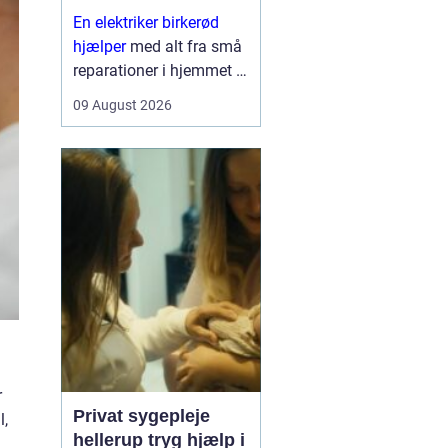
En elektriker birkerød
hjælper
med alt fra små
reparationer i hjemmet til
komplekse installationer
09 August 2026
i erhvervsejendomme.
Mange opdager først
behovet for en elektriker,
når strømmen går, eller
når de...
r
Privat sygepleje
l,
hellerup tryg hjælp i