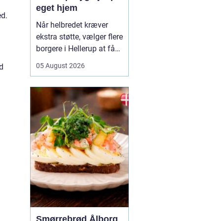
eget hjem
ed.
Når helbredet kræver
ekstra støtte, vælger flere
borgere i Hellerup at få
hjælp fra privat
05 August 2026
d
sygepleje i hjemmet. Det
giver mulighed for ro,
nærvær og kontinuitet i
hverdagen, som kan
være svær at finde i et
travlt offentligt
sundhedsvæsen. Med
privat ...
Smørrebrød Ålborg