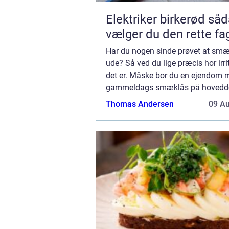
Elektriker birkerød sådan
vælger du den rette f
Har du nogen sinde prøvet at smæ
ude? Så ved du lige præcis hor irr
det er. Måske bor du en ejendom 
gammeldags smæklås på hoveddø
måske har du lagt nøgl...
Thomas Andersen
09 A