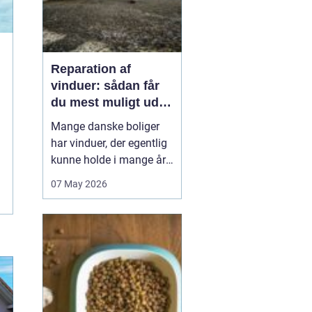
Reparation af
vinduer: sådan får
du mest muligt ud af
dine gamle rammer
Mange danske boliger
har vinduer, der egentlig
kunne holde i mange år
endnu, hvis de fik den
07 May 2026
rigtige pleje. I stedet
bliver de ofte skiftet ud
for tidligt. Med den rette
reparation af vinduer
kan du bevare husets
oprindelige udtryk,
forbedre ko...