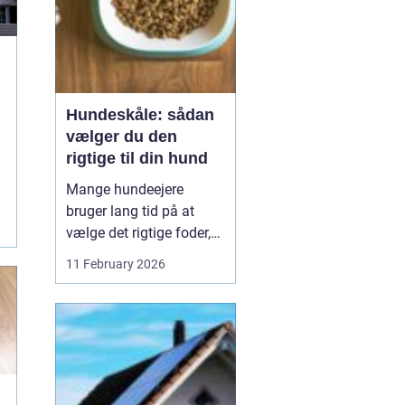
Hundeskåle: sådan
vælger du den
rigtige til din hund
n
Mange hundeejere
t
bruger lang tid på at
vælge det rigtige foder,
men selve skålen bliver
11 February 2026
ofte en eftertanke. Det er
ærgerligt,
for hundeskåle
har
...