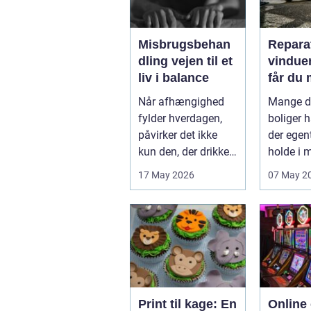
Misbrugsbehan
Reparat
dling vejen til et
vindue
liv i balance
får du 
muligt 
Når afhængighed
Mange d
dine g
fylder hverdagen,
boliger h
ramme
påvirker det ikke
der egen
kun den, der drikker,
holde i 
tager stoffer eller
endnu, hv
17 May 2026
07 May 2
bruger...
den r...
Print til kage: En
Online