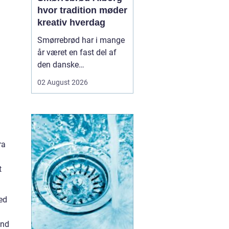
hvor tradition møder
kreativ hverdag
Smørrebrød har i mange
år været en fast del af
den danske
frokostkultur, men i
02 August 2026
Aalborg har klassikeren
fået nyt liv. Her finder vi
en blanding af klassiske
stykker, lokale råvarer og
moderne anretninger, der
ra
taler til både den travle
hverdag og de sæ...
t
ed
ind