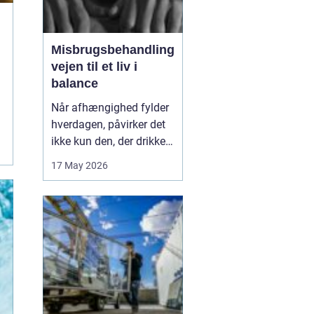
Misbrugsbehandling
vejen til et liv i
balance
Når afhængighed fylder
hverdagen, påvirker det
ikke kun den, der drikker,
tager stoffer eller bruger
17 May 2026
medicin. Hele familien
mærker konsekvenserne.
Mange går længe alene
med problemerne, før de
søger hjælp. Her kan
misbrugsbehandling
være et afgørende...