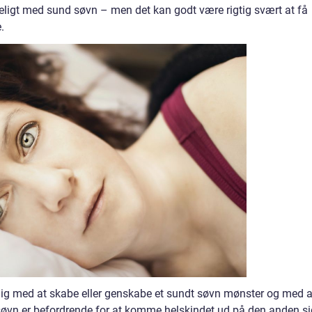
igeligt med sund søvn – men det kan godt være rigtig svært at få
.
dig med at skabe eller genskabe et sundt søvn mønster og med a
 søvn er befordrende for at komme helskindet ud på den anden s