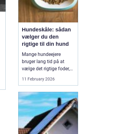
Hundeskåle: sådan
vælger du den
rigtige til din hund
Mange hundeejere
bruger lang tid på at
vælge det rigtige foder,
men selve skålen bliver
11 February 2026
ofte en eftertanke. Det er
ærgerligt,
for hundeskåle
har
...