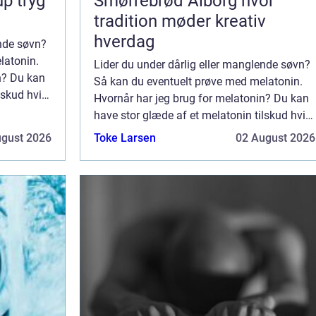
ryg
Smørrebrød Ålborg hvor
tradition møder kreativ
hverdag
ende søvn?
latonin.
Lider du under dårlig eller manglende søvn?
n? Du kan
Så kan du eventuelt prøve med melatonin.
lskud hvis
Hvornår har jeg brug for melatonin? Du kan
in søvn er
have stor glæde af et melatonin tilskud hvis
din søvn rytme er forstyrret eller din søvn er
ugust 2026
Toke Larsen
02 August 2026
overfladisk og utilstrækkelig....