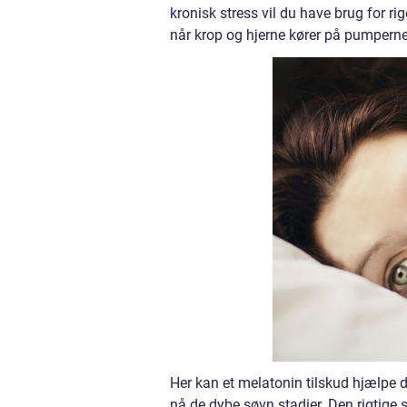
kronisk stress vil du have brug for r
når krop og hjerne kører på pumperne
Her kan et melatonin tilskud hjælpe 
nå de dybe søvn stadier. Den rigtige