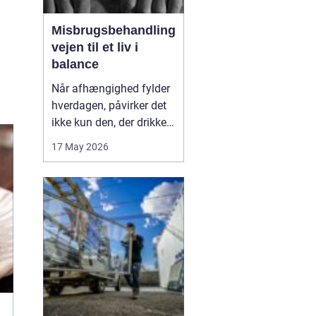
Misbrugsbehandling
vejen til et liv i
balance
Når afhængighed fylder
hverdagen, påvirker det
ikke kun den, der drikker,
tager stoffer eller bruger
17 May 2026
medicin. Hele familien
mærker konsekvenserne.
Mange går længe alene
med problemerne, før de
søger hjælp. Her kan
misbrugsbehandling
være et afgørende...