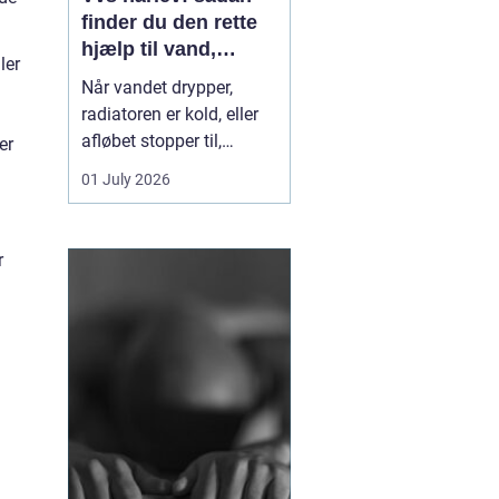
finder du den rette
hjælp til vand,
ler
varme og sanitet
Når vandet drypper,
g
radiatoren er kold, eller
afløbet stopper til,
er
mærker du hurtigt, hvor
01 July 2026
afhængig du er af
velfungerende VVS-
installationer. I Hårlev og
r
omegn spiller lokale
VVS-firmaer en vigtig
rolle for både private
boliger og mindre
erhverv, fo...