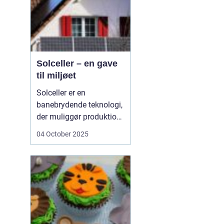
Solceller – en gave
til miljøet
Solceller er en
banebrydende teknologi,
der muliggør produktion
af elektricitet ved at
04 October 2025
udnytte solens stråler.
Ved hjælp af solceller
kan man omdanne
solens energi til grøn
strøm, der kan bruges til
at drive husholdni...