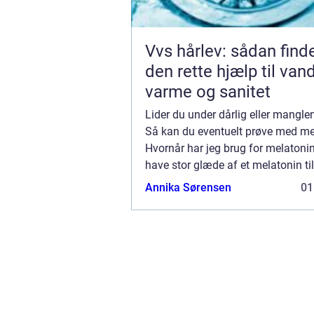
Vvs hårlev: sådan find
den rette hjælp til vand
varme og sanitet
Lider du under dårlig eller mangl
Så kan du eventuelt prøve med me
Hvornår har jeg brug for melatoni
have stor glæde af et melatonin ti
din søvn rytme er forstyrret eller d
Annika Sørensen
01
overfladisk og utilstrækkelig....