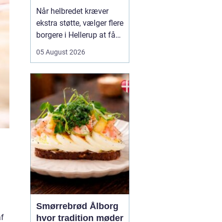
Når helbredet kræver
ekstra støtte, vælger flere
borgere i Hellerup at få
hjælp fra privat
05 August 2026
sygepleje i hjemmet. Det
giver mulighed for ro,
nærvær og kontinuitet i
hverdagen, som kan
være svær at finde i et
travlt offentligt
sundhedsvæsen. Med
privat ...
Smørrebrød Ålborg
af
hvor tradition møder