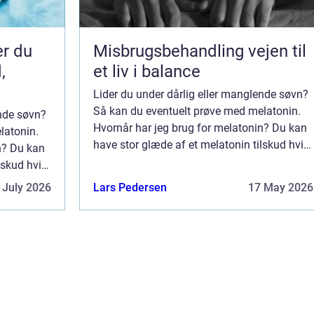
er du
Misbrugsbehandling vejen til
,
et liv i balance
Lider du under dårlig eller manglende søvn?
Så kan du eventuelt prøve med melatonin.
ende søvn?
Hvornår har jeg brug for melatonin? Du kan
latonin.
have stor glæde af et melatonin tilskud hvis
n? Du kan
din søvn rytme er forstyrret eller din søvn er
lskud hvis
overfladisk og utilstrækkelig....
in søvn er
 July 2026
Lars Pedersen
17 May 2026