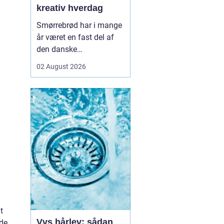
kreativ hverdag
Smørrebrød har i mange
år været en fast del af
den danske
frokostkultur, men i
02 August 2026
Aalborg har klassikeren
fået nyt liv. Her finder vi
en blanding af klassiske
stykker, lokale råvarer og
moderne anretninger, der
taler til både den travle
hverdag og de sæ...
t
Vvs hårlev: sådan
ide