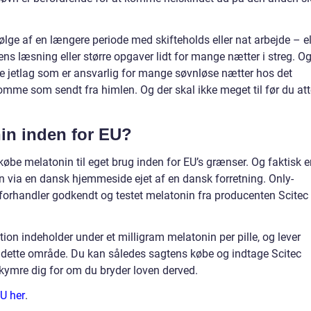
lge af en længere periode med skifteholds eller nat arbejde – el
s læsning eller større opgaver lidt for mange nætter i streg. O
mte jetlag som er ansvarlig for mange søvnløse nætter hos det
omme som sendt fra himlen. Og der skal ikke meget til før du att
in inden for EU?
købe melatonin til eget brug inden for EU’s grænser. Og faktisk e
n via en dansk hjemmeside ejet af en dansk forretning. Only-
rhandler godkendt og testet melatonin fra producenten Scitec
tion indeholder under et milligram melatonin per pille, og lever
or dette område. Du kan således sagtens købe og indtage Scitec
ekymre dig for om du bryder loven derved.
EU her
.