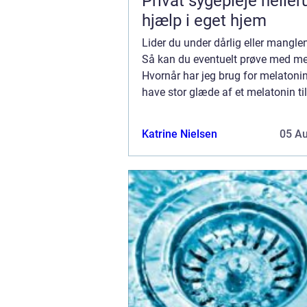
Privat sygepleje hellerup t
hjælp i eget hjem
Lider du under dårlig eller mangl
Så kan du eventuelt prøve med me
Hvornår har jeg brug for melatoni
have stor glæde af et melatonin ti
din søvn rytme er forstyrret eller d
overfladisk og utilstrækkelig....
Katrine Nielsen
05 A