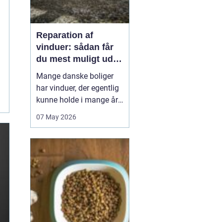
Reparation af
vinduer: sådan får
du mest muligt ud af
dine gamle rammer
Mange danske boliger
har vinduer, der egentlig
kunne holde i mange år
endnu, hvis de fik den
07 May 2026
rigtige pleje. I stedet
bliver de ofte skiftet ud
for tidligt. Med den rette
reparation af vinduer
kan du bevare husets
oprindelige udtryk,
forbedre ko...