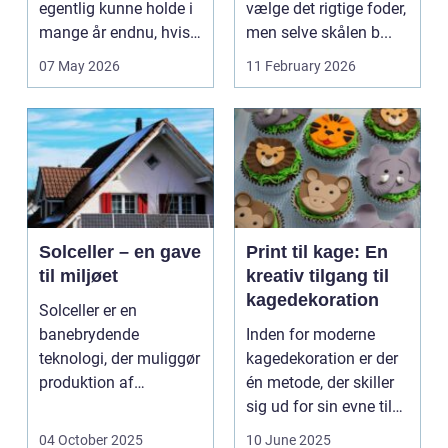
egentlig kunne holde i
vælge det rigtige foder,
mange år endnu, hvis
men selve skålen b...
de fik den r...
07 May 2026
11 February 2026
Solceller – en gave
Print til kage: En
til miljøet
kreativ tilgang til
kagedekoration
Solceller er en
banebrydende
Inden for moderne
teknologi, der muliggør
kagedekoration er der
produktion af
én metode, der skiller
elektricitet ved at
sig ud for sin evne til
udnytt...
at bri...
04 October 2025
10 June 2025