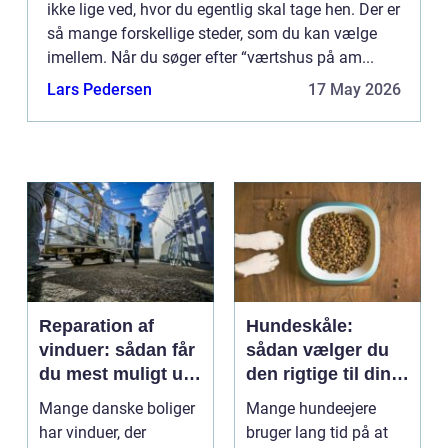
ikke lige ved, hvor du egentlig skal tage hen. Der er
så mange forskellige steder, som du kan vælge
imellem. Når du søger efter “værtshus på am...
Lars Pedersen
17 May 2026
Reparation af
Hundeskåle:
vinduer: sådan får
sådan vælger du
du mest muligt ud
den rigtige til din
af dine gamle
hund
Mange danske boliger
Mange hundeejere
rammer
har vinduer, der
bruger lang tid på at