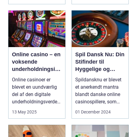
Online casino – en
Spil Dansk Nu: Din
voksende
Stifinder til
underholdningsind
Hyggelige og
ustri
Underholdende
Online casinoer er
Spildansknu er blevet
Online Casinoer
blevet en uundværlig
et anerkendt mantra
del af den digitale
blandt danske online
underholdningsverden.
casinospillere, som
Med den stad...
søger unde...
13 May 2025
01 December 2024