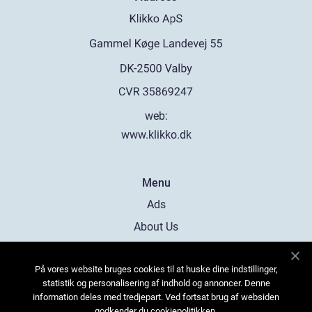
web:
www.klikko.dk
Menu
Ads
About Us
Cookies
På vores website bruges cookies til at huske dine indstillinger,
Contact
statistik og personalisering af indhold og annoncer. Denne
Sitemap
information deles med tredjepart. Ved fortsat brug af websiden
godkender du cookiepolitikken.