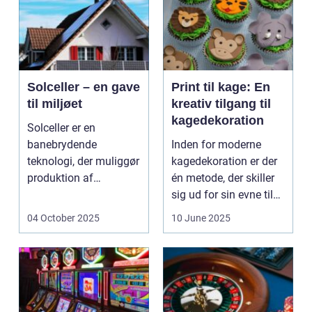
Solceller – en gave
Print til kage: En
til miljøet
kreativ tilgang til
kagedekoration
Solceller er en
banebrydende
Inden for moderne
teknologi, der muliggør
kagedekoration er der
produktion af
én metode, der skiller
elektricitet ved at
sig ud for sin evne til
udnytt...
at bri...
04 October 2025
10 June 2025