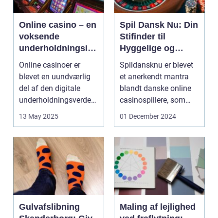
Online casino – en
Spil Dansk Nu: Din
voksende
Stifinder til
underholdningsind
Hyggelige og
ustri
Underholdende
Online casinoer er
Spildansknu er blevet
Online Casinoer
blevet en uundværlig
et anerkendt mantra
del af den digitale
blandt danske online
underholdningsverden.
casinospillere, som
Med den stad...
søger unde...
13 May 2025
01 December 2024
Gulvafslibning
Maling af lejlighed