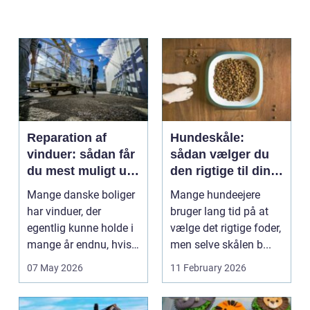
Reparation af
Hundeskåle:
vinduer: sådan får
sådan vælger du
du mest muligt ud
den rigtige til din
af dine gamle
hund
Mange danske boliger
Mange hundeejere
rammer
har vinduer, der
bruger lang tid på at
egentlig kunne holde i
vælge det rigtige foder,
mange år endnu, hvis
men selve skålen b...
de fik den r...
07 May 2026
11 February 2026