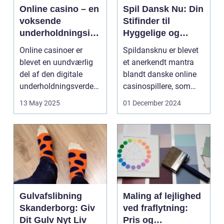
Online casino – en
Spil Dansk Nu: Din
voksende
Stifinder til
underholdningsind
Hyggelige og
ustri
Underholdende
Online casinoer er
Spildansknu er blevet
Online Casinoer
blevet en uundværlig
et anerkendt mantra
del af den digitale
blandt danske online
underholdningsverden.
casinospillere, som
Med den stad...
søger unde...
13 May 2025
01 December 2024
Gulvafslibning
Maling af lejlighed
Skanderborg: Giv
ved fraflytning:
Dit Gulv Nyt Liv
Pris og