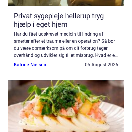
Privat sygepleje hellerup tryg
hjælp i eget hjem
Har du fået udskrevet medicin til lindring af
smerter efter et traume eller en operation? Så bør
du være opmærksom på om dit forbrug tager
overhånd og udvikler sig til et misbrug. Hvad er et
misbrug? Måske er du i tvivl om hvorvidt du har
Katrine Nielsen
05 August 2026
udviklet et...