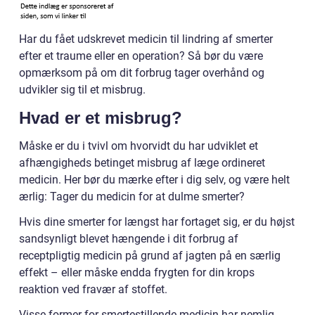
Har du fået udskrevet medicin til lindring af smerter
efter et traume eller en operation? Så bør du være
opmærksom på om dit forbrug tager overhånd og
udvikler sig til et misbrug.
Hvad er et misbrug?
Måske er du i tvivl om hvorvidt du har udviklet et
afhængigheds betinget misbrug af læge ordineret
medicin. Her bør du mærke efter i dig selv, og være helt
ærlig: Tager du medicin for at dulme smerter?
Hvis dine smerter for længst har fortaget sig, er du højst
sandsynligt blevet hængende i dit forbrug af
receptpligtig medicin på grund af jagten på en særlig
effekt – eller måske endda frygten for din krops
reaktion ved fravær af stoffet.
Visse former for smertestillende medicin har nemlig,