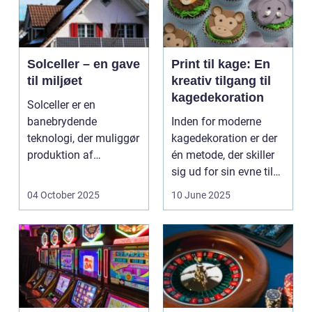
Solceller – en gave
Print til kage: En
til miljøet
kreativ tilgang til
kagedekoration
Solceller er en
banebrydende
Inden for moderne
teknologi, der muliggør
kagedekoration er der
produktion af
én metode, der skiller
elektricitet ved at
sig ud for sin evne til
udnytt...
at bri...
04 October 2025
10 June 2025