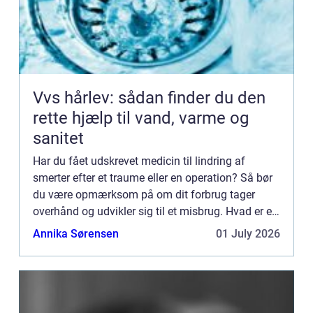
Vvs hårlev: sådan finder du den
rette hjælp til vand, varme og
sanitet
Har du fået udskrevet medicin til lindring af
smerter efter et traume eller en operation? Så bør
du være opmærksom på om dit forbrug tager
overhånd og udvikler sig til et misbrug. Hvad er et
misbrug? Måske er du i tvivl om hvorvidt du har
Annika Sørensen
01 July 2026
udviklet et...