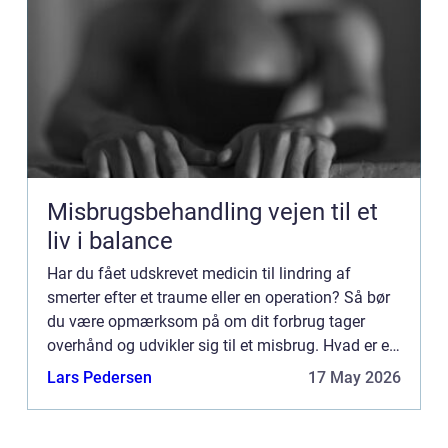
Misbrugsbehandling vejen til et
liv i balance
Har du fået udskrevet medicin til lindring af
smerter efter et traume eller en operation? Så bør
du være opmærksom på om dit forbrug tager
overhånd og udvikler sig til et misbrug. Hvad er et
misbrug? Måske er du i tvivl om hvorvidt du har
Lars Pedersen
17 May 2026
udviklet et...