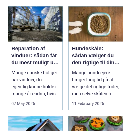
Reparation af
Hundeskåle:
vinduer: sådan får
sådan vælger du
du mest muligt ud
den rigtige til din
af dine gamle
hund
Mange danske boliger
Mange hundeejere
rammer
har vinduer, der
bruger lang tid på at
egentlig kunne holde i
vælge det rigtige foder,
mange år endnu, hvis
men selve skålen b...
de fik den r...
07 May 2026
11 February 2026