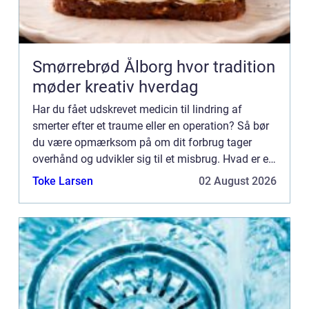
Smørrebrød Ålborg hvor tradition
møder kreativ hverdag
Har du fået udskrevet medicin til lindring af
smerter efter et traume eller en operation? Så bør
du være opmærksom på om dit forbrug tager
overhånd og udvikler sig til et misbrug. Hvad er et
misbrug? Måske er du i tvivl om hvorvidt du har
Toke Larsen
02 August 2026
udviklet et...