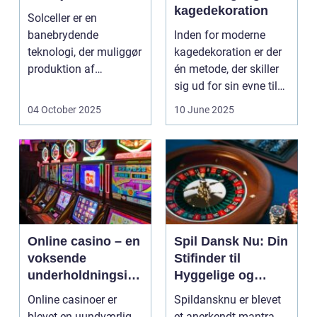
kagedekoration
Solceller er en
banebrydende
Inden for moderne
teknologi, der muliggør
kagedekoration er der
produktion af
én metode, der skiller
elektricitet ved at
sig ud for sin evne til
udnytt...
at bri...
04 October 2025
10 June 2025
Online casino – en
Spil Dansk Nu: Din
voksende
Stifinder til
underholdningsind
Hyggelige og
ustri
Underholdende
Online casinoer er
Spildansknu er blevet
Online Casinoer
blevet en uundværlig
et anerkendt mantra