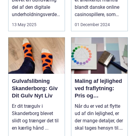
del af den digitale
blandt danske online
underholdningsverden.
casinospillere, som
Med den stad...
søger unde...
13 May 2025
01 December 2024
Gulvafslibning
Maling af lejlighed
Skanderborg: Giv
ved fraflytning:
Dit Gulv Nyt Liv
Pris og
overvejelser
Er dit trægulv i
Når du er ved at flytte
Skanderborg blevet
ud af din lejlighed, er
slidt og trænger det til
der mange detaljer, der
en kærlig hånd ...
skal tages hensyn til.
En af...