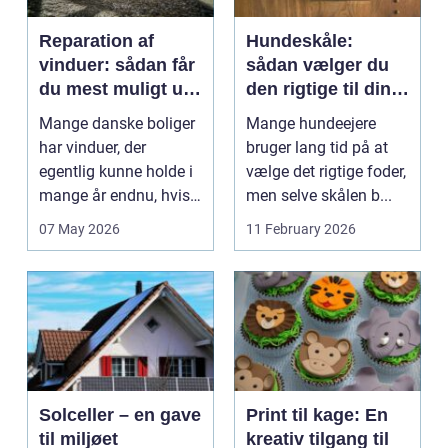
Reparation af
Hundeskåle:
vinduer: sådan får
sådan vælger du
du mest muligt ud
den rigtige til din
af dine gamle
hund
Mange danske boliger
Mange hundeejere
rammer
har vinduer, der
bruger lang tid på at
egentlig kunne holde i
vælge det rigtige foder,
mange år endnu, hvis
men selve skålen b...
de fik den r...
07 May 2026
11 February 2026
Solceller – en gave
Print til kage: En
til miljøet
kreativ tilgang til