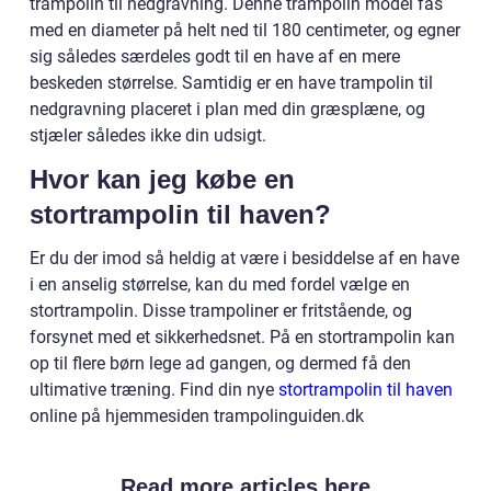
trampolin til nedgravning. Denne trampolin model fås
med en diameter på helt ned til 180 centimeter, og egner
sig således særdeles godt til en have af en mere
beskeden størrelse. Samtidig er en have trampolin til
nedgravning placeret i plan med din græsplæne, og
stjæler således ikke din udsigt.
Hvor kan jeg købe en
stortrampolin til haven?
Er du der imod så heldig at være i besiddelse af en have
i en anselig størrelse, kan du med fordel vælge en
stortrampolin. Disse trampoliner er fritstående, og
forsynet med et sikkerhedsnet. På en stortrampolin kan
op til flere børn lege ad gangen, og dermed få den
ultimative træning. Find din nye
stortrampolin til haven
online på hjemmesiden trampolinguiden.dk
Read more articles here