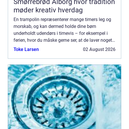
Smørrebrød Ålborg hvor tradition
møder kreativ hverdag
En trampolin repræsenterer mange timers leg og
morskab, og kan dermed holde dine børn
underholdt udendørs i timevis – for eksempel i
ferien, hvor du måske gerne ser, at de laver noget
andet end at sidde foran tv’et eller i sofaen med
Toke Larsen
02 August 2026
deres tabl...