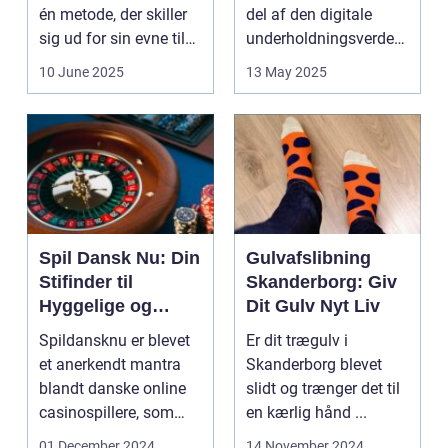
én metode, der skiller
del af den digitale
sig ud for sin evne til
underholdningsverden.
at bri...
Med den stad...
10 June 2025
13 May 2025
Spil Dansk Nu: Din
Gulvafslibning
Stifinder til
Skanderborg: Giv
Hyggelige og
Dit Gulv Nyt Liv
Underholdende
Spildansknu er blevet
Er dit trægulv i
Online Casinoer
et anerkendt mantra
Skanderborg blevet
blandt danske online
slidt og trænger det til
casinospillere, som
en kærlig hånd ...
søger unde...
01 December 2024
14 November 2024