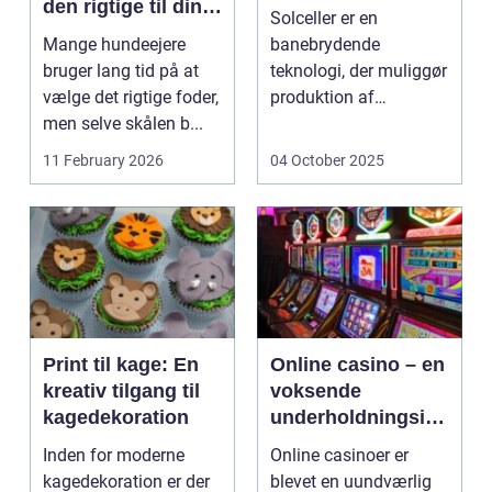
den rigtige til din
Solceller er en
hund
Mange hundeejere
banebrydende
bruger lang tid på at
teknologi, der muliggør
vælge det rigtige foder,
produktion af
men selve skålen b...
elektricitet ved at
udnytt...
11 February 2026
04 October 2025
Print til kage: En
Online casino – en
kreativ tilgang til
voksende
kagedekoration
underholdningsind
ustri
Inden for moderne
Online casinoer er
kagedekoration er der
blevet en uundværlig