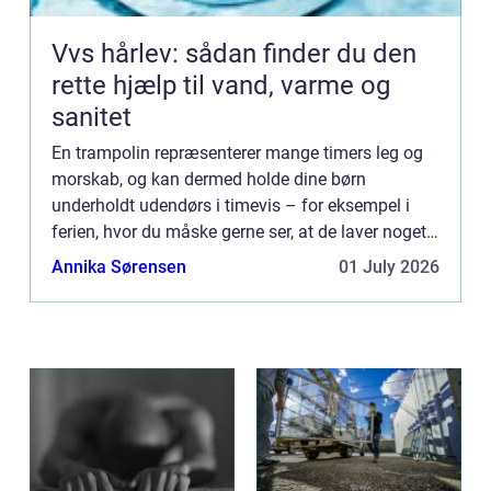
Vvs hårlev: sådan finder du den
rette hjælp til vand, varme og
sanitet
En trampolin repræsenterer mange timers leg og
morskab, og kan dermed holde dine børn
underholdt udendørs i timevis – for eksempel i
ferien, hvor du måske gerne ser, at de laver noget
andet end at sidde foran tv’et eller i sofaen med
Annika Sørensen
01 July 2026
deres tabl...