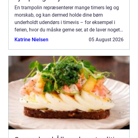
En trampolin repræsenterer mange timers leg og
morskab, og kan dermed holde dine børn
underholdt udendørs i timevis – for eksempel i
ferien, hvor du måske gerne ser, at de laver noget
andet end at sidde foran tv’et eller i sofaen med
Katrine Nielsen
05 August 2026
deres tabl...