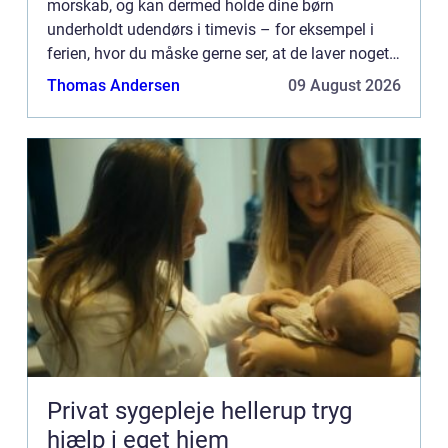
morskab, og kan dermed holde dine børn
underholdt udendørs i timevis – for eksempel i
ferien, hvor du måske gerne ser, at de laver noget
andet end at sidde foran tv’et eller i sofaen med
Thomas Andersen
09 August 2026
deres tabl...
Privat sygepleje hellerup tryg
hjælp i eget hjem