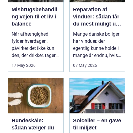
Misbrugsbehandli
Reparation af
ng vejen til et liv i
vinduer: sådan får
balance
du mest muligt ud
af dine gamle
Når afhængighed
Mange danske boliger
rammer
fylder hverdagen,
har vinduer, der
påvirker det ikke kun
egentlig kunne holde i
den, der drikker, tager
mange år endnu, hvis
stoffer eller bruger...
de fik den r...
17 May 2026
07 May 2026
Hundeskåle:
Solceller – en gave
sådan vælger du
til miljøet