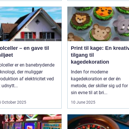
olceller – en gave til
Print til kage: En kreati
iljøet
tilgang til
kagedekoration
olceller er en banebrydende
eknologi, der muliggør
Inden for moderne
oduktion af elektricitet ved
kagedekoration er der én
 udnytt...
metode, der skiller sig ud for
sin evne til at bri...
4 October 2025
10 June 2025