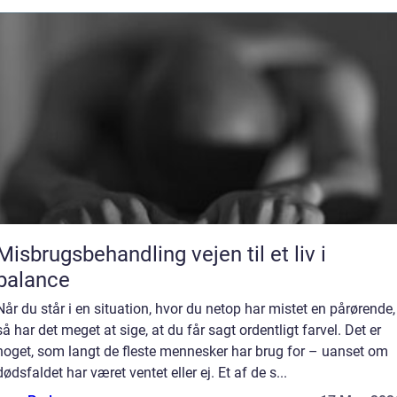
Misbrugsbehandling vejen til et liv i
balance
Når du står i en situation, hvor du netop har mistet en pårørende,
så har det meget at sige, at du får sagt ordentligt farvel. Det er
noget, som langt de fleste mennesker har brug for – uanset om
dødsfaldet har været ventet eller ej. Et af de s...