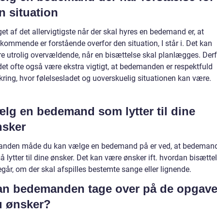
n situation
et af det allervigtigste når der skal hyres en bedemand er, at
kommende er forstående overfor den situation, I står i. Det kan
e utrolig overvældende, når en bisættelse skal planlægges. Derf
 det ofte også være ekstra vigtigt, at bedemanden er respektfuld
ring, hvor følelsesladet og uoverskuelig situationen kan være.
lg en bedemand som lytter til dine
nsker
anden måde du kan vælge en bedemand på er ved, at bedeman
å lytter til dine ønsker. Det kan være ønsker ift. hvordan bisætte
egår, om der skal afspilles bestemte sange eller lignende.
n bedemanden tage over på de opgave
u ønsker?