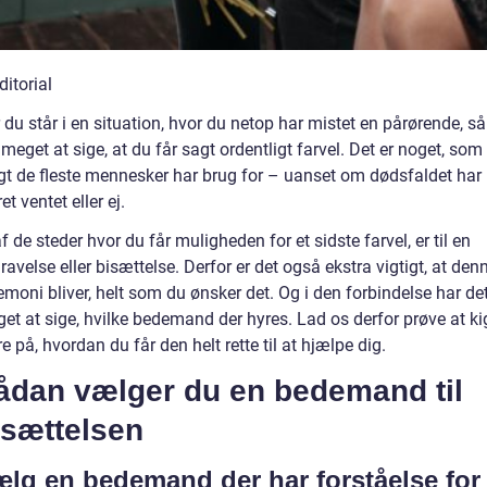
 du står i en situation, hvor du netop har mistet en pårørende, så
 meget at sige, at du får sagt ordentligt farvel. Det er noget, som
gt de fleste mennesker har brug for – uanset om dødsfaldet har
et ventet eller ej.
af de steder hvor du får muligheden for et sidste farvel, er til en
ravelse eller bisættelse. Derfor er det også ekstra vigtigt, at den
emoni bliver, helt som du ønsker det. Og i den forbindelse har de
et at sige, hvilke bedemand der hyres. Lad os derfor prøve at k
e på, hvordan du får den helt rette til at hjælpe dig.
ådan vælger du en bedemand til
isættelsen
lg en bedemand der har forståelse for