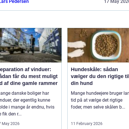
Lars Pedersen
17 May 202
eparation af vinduer:
Hundeskåle: sådan
ådan får du mest muligt
vælger du den rigtige ti
d af dine gamle rammer
din hund
ange danske boliger har
Mange hundeejere bruger la
induer, der egentlig kunne
tid på at vælge det rigtige
olde i mange år endnu, hvis
foder, men selve skålen b...
 fik den r...
7 May 2026
11 February 2026