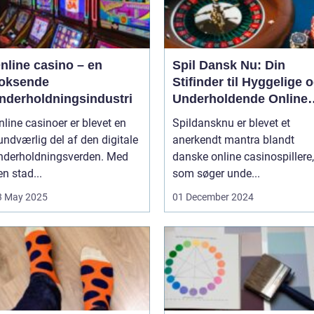
nline casino – en
Spil Dansk Nu: Din
oksende
Stifinder til Hyggelige 
nderholdningsindustri
Underholdende Online
Casinoer
nline casinoer er blevet en
Spildansknu er blevet et
undværlig del af den digitale
anerkendt mantra blandt
nderholdningsverden. Med
danske online casinospillere,
n stad...
som søger unde...
3 May 2025
01 December 2024