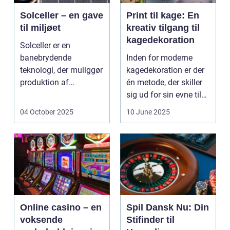
Solceller – en gave
Print til kage: En
til miljøet
kreativ tilgang til
kagedekoration
Solceller er en
banebrydende
Inden for moderne
teknologi, der muliggør
kagedekoration er der
produktion af
én metode, der skiller
elektricitet ved at
sig ud for sin evne til
udnytt...
at bri...
04 October 2025
10 June 2025
Online casino – en
Spil Dansk Nu: Din
voksende
Stifinder til