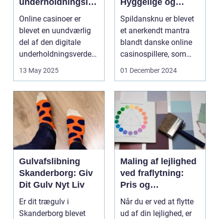
underholdningsind
Hyggelige og
ustri
Underholdende
Online casinoer er
Spildansknu er blevet
Online Casinoer
blevet en uundværlig
et anerkendt mantra
del af den digitale
blandt danske online
underholdningsverden.
casinospillere, som
Med den stad...
søger unde...
13 May 2025
01 December 2024
Gulvafslibning
Maling af lejlighed
Skanderborg: Giv
ved fraflytning:
Dit Gulv Nyt Liv
Pris og
overvejelser
Er dit trægulv i
Når du er ved at flytte
Skanderborg blevet
ud af din lejlighed, er