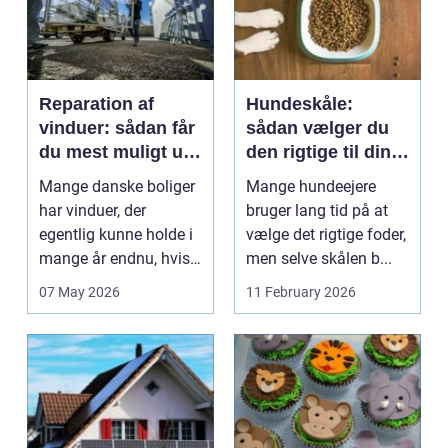
Reparation af
Hundeskåle:
vinduer: sådan får
sådan vælger du
du mest muligt ud
den rigtige til din
af dine gamle
hund
Mange danske boliger
Mange hundeejere
rammer
har vinduer, der
bruger lang tid på at
egentlig kunne holde i
vælge det rigtige foder,
mange år endnu, hvis
men selve skålen b...
de fik den r...
07 May 2026
11 February 2026