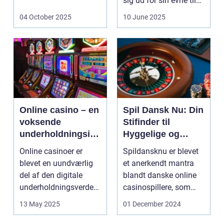
elektricitet ved at
sig ud for sin evne til
udnytt...
at bri...
04 October 2025
10 June 2025
Online casino – en
Spil Dansk Nu: Din
voksende
Stifinder til
underholdningsind
Hyggelige og
ustri
Underholdende
Online casinoer er
Spildansknu er blevet
Online Casinoer
blevet en uundværlig
et anerkendt mantra
del af den digitale
blandt danske online
underholdningsverden.
casinospillere, som
Med den stad...
søger unde...
13 May 2025
01 December 2024