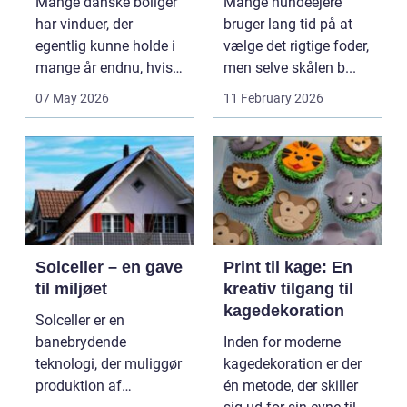
Mange danske boliger
Mange hundeejere
rammer
har vinduer, der
bruger lang tid på at
egentlig kunne holde i
vælge det rigtige foder,
mange år endnu, hvis
men selve skålen b...
de fik den r...
07 May 2026
11 February 2026
Solceller – en gave
Print til kage: En
til miljøet
kreativ tilgang til
kagedekoration
Solceller er en
banebrydende
Inden for moderne
teknologi, der muliggør
kagedekoration er der
produktion af
én metode, der skiller