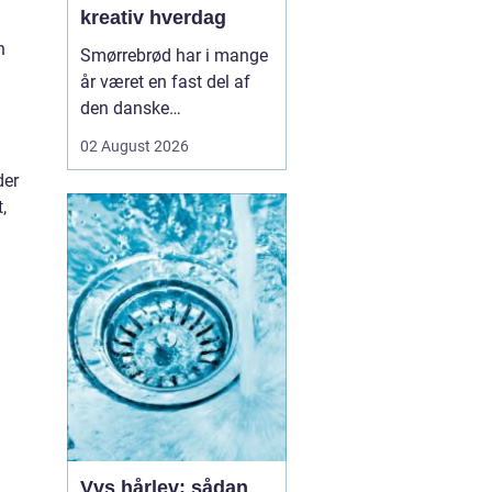
kreativ hverdag
n
Smørrebrød har i mange
år været en fast del af
den danske
frokostkultur, men i
02 August 2026
Aalborg har klassikeren
der
fået nyt liv. Her finder vi
,
en blanding af klassiske
stykker, lokale råvarer og
moderne anretninger, der
taler til både den travle
hverdag og de sæ...
Vvs hårlev: sådan