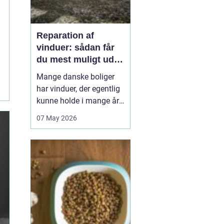
Reparation af
vinduer: sådan får
du mest muligt ud af
dine gamle rammer
Mange danske boliger
har vinduer, der egentlig
kunne holde i mange år
endnu, hvis de fik den
07 May 2026
rigtige pleje. I stedet
bliver de ofte skiftet ud
for tidligt. Med den rette
reparation af vinduer
kan du bevare husets
oprindelige udtryk,
forbedre ko...