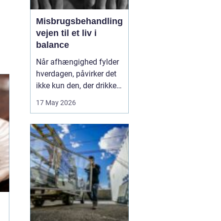
Misbrugsbehandling
vejen til et liv i
balance
Når afhængighed fylder
hverdagen, påvirker det
ikke kun den, der drikker,
tager stoffer eller bruger
17 May 2026
medicin. Hele familien
mærker konsekvenserne.
Mange går længe alene
med problemerne, før de
søger hjælp. Her kan
misbrugsbehandling
være et afgørende...