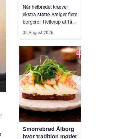
Når helbredet kræver
ekstra støtte, vælger flere
borgere i Hellerup at få
hjælp fra privat
05 August 2026
sygepleje i hjemmet. Det
giver mulighed for ro,
nærvær og kontinuitet i
hverdagen, som kan
være svær at finde i et
travlt offentligt
sundhedsvæsen. Med
privat ...
r
Smørrebrød Ålborg
m
hvor tradition møder