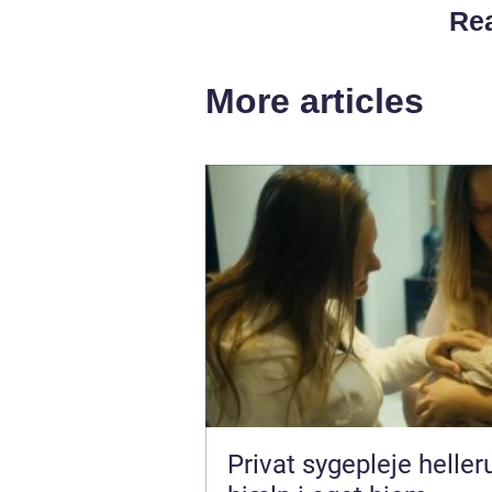
Rea
More articles
Privat sygepleje hellerup t