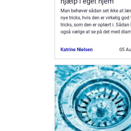
hjælp i eget hjem
Man behøver sådan set ikke at læ
nye tricks, hvis den er virkelig god 
tricks, som den er oplært i. Såda
også vælge at se på det med dia
på Sjælland, hvor man har et firm
er virkelig god til at lave den sl...
Katrine Nielsen
05 A