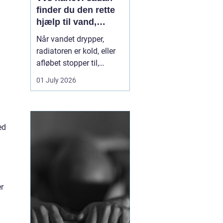
finder du den rette
hjælp til vand,
varme og sanitet
Når vandet drypper,
radiatoren er kold, eller
afløbet stopper til,
mærker du hurtigt, hvor
01 July 2026
afhængig du er af
velfungerende VVS-
installationer. I Hårlev og
omegn spiller lokale
ed
VVS-firmaer en vigtig
rolle for både private
boliger og mindre
erhverv, fo...
er