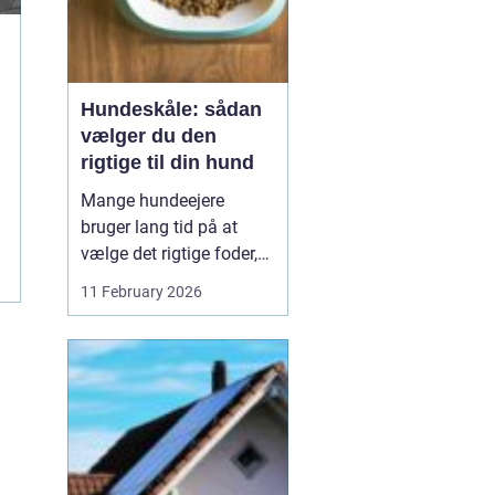
Hundeskåle: sådan
vælger du den
rigtige til din hund
Mange hundeejere
bruger lang tid på at
vælge det rigtige foder,
men selve skålen bliver
11 February 2026
ofte en eftertanke. Det er
ærgerligt,
for hundeskåle
har
...