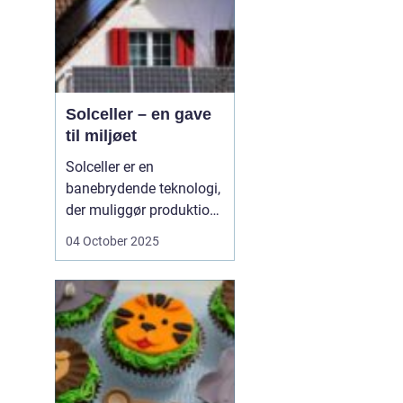
Solceller – en gave
til miljøet
Solceller er en
banebrydende teknologi,
der muliggør produktion
af elektricitet ved at
04 October 2025
udnytte solens stråler.
Ved hjælp af solceller
kan man omdanne
solens energi til grøn
strøm, der kan bruges til
at drive husholdni...