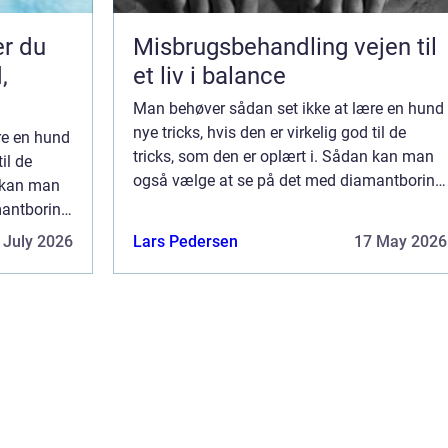
er du
Misbrugsbehandling vejen til
,
et liv i balance
Man behøver sådan set ikke at lære en hund
nye tricks, hvis den er virkelig god til de
re en hund
tricks, som den er oplært i. Sådan kan man
til de
også vælge at se på det med diamantboring
n kan man
på Sjælland, hvor man har et firma, som der
mantboring
er virkelig god til at lave den sl...
a, som der
 July 2026
Lars Pedersen
17 May 2026