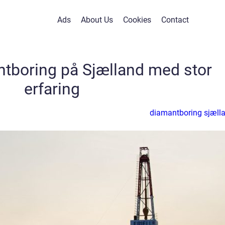
Ads
About Us
Cookies
Contact
ntboring på Sjælland med stor
erfaring
diamantboring sjæll