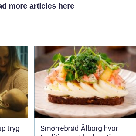
d more articles here
ryg
Smørrebrød Ålborg hvor