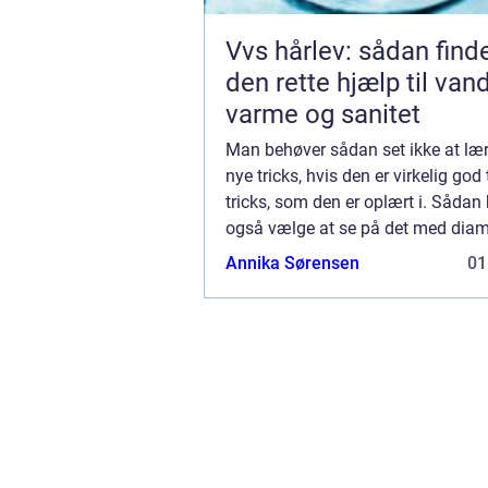
Vvs hårlev: sådan find
den rette hjælp til vand
varme og sanitet
Man behøver sådan set ikke at læ
nye tricks, hvis den er virkelig god 
tricks, som den er oplært i. Såda
også vælge at se på det med dia
på Sjælland, hvor man har et firm
Annika Sørensen
01
er virkelig god til at lave den sl...