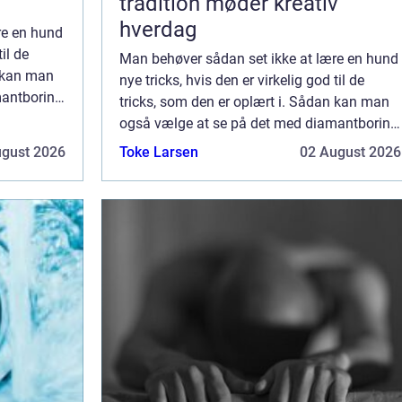
tradition møder kreativ
hverdag
re en hund
til de
Man behøver sådan set ikke at lære en hund
n kan man
nye tricks, hvis den er virkelig god til de
mantboring
tricks, som den er oplært i. Sådan kan man
a, som der
også vælge at se på det med diamantboring
på Sjælland, hvor man har et firma, som der
ugust 2026
Toke Larsen
02 August 2026
er virkelig god til at lave den sl...