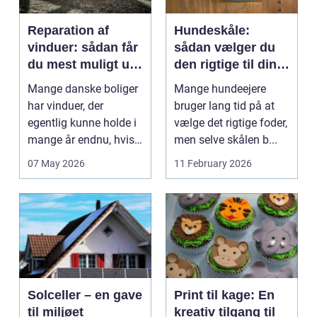
Reparation af
Hundeskåle:
vinduer: sådan får
sådan vælger du
du mest muligt ud
den rigtige til din
af dine gamle
hund
Mange danske boliger
Mange hundeejere
rammer
har vinduer, der
bruger lang tid på at
egentlig kunne holde i
vælge det rigtige foder,
mange år endnu, hvis
men selve skålen b...
de fik den r...
07 May 2026
11 February 2026
Solceller – en gave
Print til kage: En
til miljøet
kreativ tilgang til