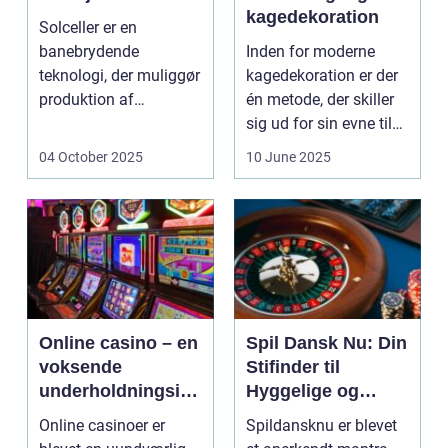
kagedekoration
Solceller er en
banebrydende
Inden for moderne
teknologi, der muliggør
kagedekoration er der
produktion af
én metode, der skiller
elektricitet ved at
sig ud for sin evne til
udnytt...
at bri...
04 October 2025
10 June 2025
Online casino – en
Spil Dansk Nu: Din
voksende
Stifinder til
underholdningsind
Hyggelige og
ustri
Underholdende
Online casinoer er
Spildansknu er blevet
Online Casinoer