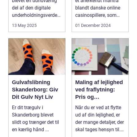
blevet en uundværlig
et anerkendt mantra
del af den digitale
blandt danske online
underholdningsverden.
casinospillere, som
Med den stad...
søger unde...
13 May 2025
01 December 2024
Gulvafslibning
Maling af lejlighed
Skanderborg: Giv
ved fraflytning:
Dit Gulv Nyt Liv
Pris og
overvejelser
Er dit trægulv i
Når du er ved at flytte
Skanderborg blevet
ud af din lejlighed, er
slidt og trænger det til
der mange detaljer, der
en kærlig hånd ...
skal tages hensyn til.
En af...