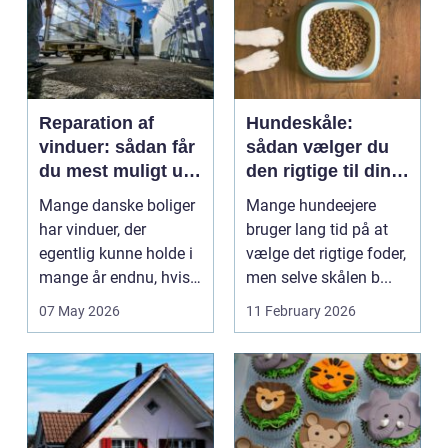
Reparation af
Hundeskåle:
vinduer: sådan får
sådan vælger du
du mest muligt ud
den rigtige til din
af dine gamle
hund
Mange danske boliger
Mange hundeejere
rammer
har vinduer, der
bruger lang tid på at
egentlig kunne holde i
vælge det rigtige foder,
mange år endnu, hvis
men selve skålen b...
de fik den r...
07 May 2026
11 February 2026