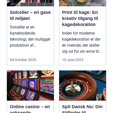
Solceller – en gave
Print til kage: En
til miljøet
kreativ tilgang til
kagedekoration
Solceller er en
banebrydende
Inden for moderne
teknologi, der muliggør
kagedekoration er der
produktion af
én metode, der skiller
elektricitet ved at
sig ud for sin evne til
udnytt...
at bri...
04 October 2025
10 June 2025
Online casino – en
Spil Dansk Nu: Din
voksende
Stifinder til