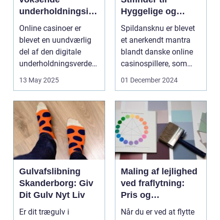
underholdningsind
Hyggelige og
ustri
Underholdende
Online casinoer er
Spildansknu er blevet
Online Casinoer
blevet en uundværlig
et anerkendt mantra
del af den digitale
blandt danske online
underholdningsverden.
casinospillere, som
Med den stad...
søger unde...
13 May 2025
01 December 2024
Gulvafslibning
Maling af lejlighed
Skanderborg: Giv
ved fraflytning:
Dit Gulv Nyt Liv
Pris og
overvejelser
Er dit trægulv i
Når du er ved at flytte