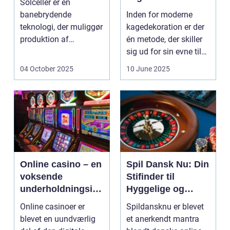
Solceller er en
banebrydende
Inden for moderne
teknologi, der muliggør
kagedekoration er der
produktion af
én metode, der skiller
elektricitet ved at
sig ud for sin evne til
udnytt...
at bri...
04 October 2025
10 June 2025
Online casino – en
Spil Dansk Nu: Din
voksende
Stifinder til
underholdningsind
Hyggelige og
ustri
Underholdende
Online casinoer er
Spildansknu er blevet
Online Casinoer
blevet en uundværlig
et anerkendt mantra