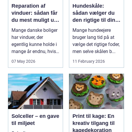
Reparation af
Hundeskåle:
vinduer: sådan får
sådan vælger du
du mest muligt ud
den rigtige til din
af dine gamle
hund
Mange danske boliger
Mange hundeejere
rammer
har vinduer, der
bruger lang tid på at
egentlig kunne holde i
vælge det rigtige foder,
mange år endnu, hvis
men selve skålen b...
de fik den r...
07 May 2026
11 February 2026
Solceller – en gave
Print til kage: En
til miljøet
kreativ tilgang til
kagedekoration