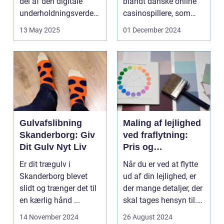
del af den digitale
blandt danske online
underholdningsverden.
casinospillere, som
Med den stad...
søger unde...
13 May 2025
01 December 2024
Gulvafslibning
Maling af lejlighed
Skanderborg: Giv
ved fraflytning:
Dit Gulv Nyt Liv
Pris og
overvejelser
Er dit trægulv i
Når du er ved at flytte
Skanderborg blevet
ud af din lejlighed, er
slidt og trænger det til
der mange detaljer, der
en kærlig hånd ...
skal tages hensyn til.
En af...
14 November 2024
26 August 2024