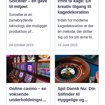
Solceller – en gave
Print til kage: En
til miljøet
kreativ tilgang til
kagedekoration
Solceller er en
banebrydende
Inden for moderne
teknologi, der muliggør
kagedekoration er der
produktion af
én metode, der skiller
elektricitet ved at
sig ud for sin evne til
udnytt...
at bri...
04 October 2025
10 June 2025
Online casino – en
Spil Dansk Nu: Din
voksende
Stifinder til
underholdningsind
Hyggelige og