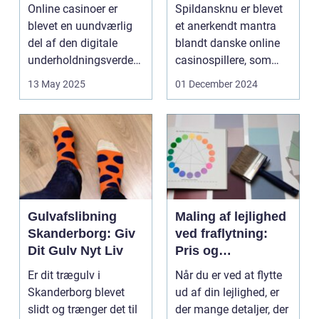
ustri
Underholdende
Online casinoer er
Spildansknu er blevet
Online Casinoer
blevet en uundværlig
et anerkendt mantra
del af den digitale
blandt danske online
underholdningsverden.
casinospillere, som
Med den stad...
søger unde...
13 May 2025
01 December 2024
Gulvafslibning
Maling af lejlighed
Skanderborg: Giv
ved fraflytning:
Dit Gulv Nyt Liv
Pris og
overvejelser
Er dit trægulv i
Når du er ved at flytte
Skanderborg blevet
ud af din lejlighed, er
slidt og trænger det til
der mange detaljer, der