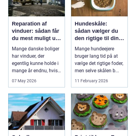
Reparation af
Hundeskåle:
vinduer: sådan får
sådan vælger du
du mest muligt ud
den rigtige til din
af dine gamle
hund
Mange danske boliger
Mange hundeejere
rammer
har vinduer, der
bruger lang tid på at
egentlig kunne holde i
vælge det rigtige foder,
mange år endnu, hvis
men selve skålen b...
de fik den r...
07 May 2026
11 February 2026