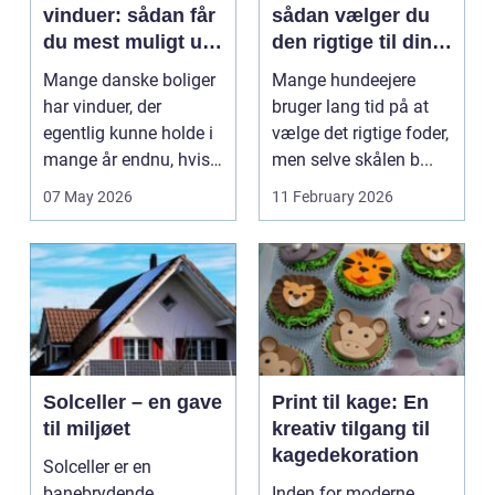
vinduer: sådan får
sådan vælger du
du mest muligt ud
den rigtige til din
af dine gamle
hund
Mange danske boliger
Mange hundeejere
rammer
har vinduer, der
bruger lang tid på at
egentlig kunne holde i
vælge det rigtige foder,
mange år endnu, hvis
men selve skålen b...
de fik den r...
07 May 2026
11 February 2026
Solceller – en gave
Print til kage: En
til miljøet
kreativ tilgang til
kagedekoration
Solceller er en
banebrydende
Inden for moderne