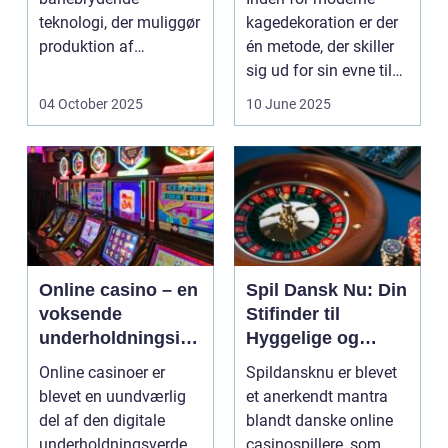
teknologi, der muliggør
kagedekoration er der
produktion af
én metode, der skiller
elektricitet ved at
sig ud for sin evne til
udnytt...
at bri...
04 October 2025
10 June 2025
Online casino – en
Spil Dansk Nu: Din
voksende
Stifinder til
underholdningsind
Hyggelige og
ustri
Underholdende
Online casinoer er
Spildansknu er blevet
Online Casinoer
blevet en uundværlig
et anerkendt mantra
del af den digitale
blandt danske online
underholdningsverden.
casinospillere, som