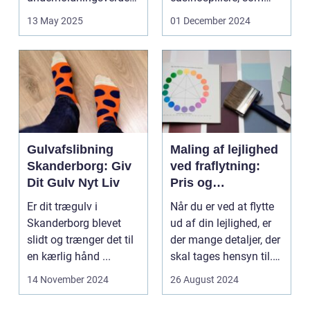
Med den stad...
søger unde...
13 May 2025
01 December 2024
Gulvafslibning
Maling af lejlighed
Skanderborg: Giv
ved fraflytning:
Dit Gulv Nyt Liv
Pris og
overvejelser
Er dit trægulv i
Når du er ved at flytte
Skanderborg blevet
ud af din lejlighed, er
slidt og trænger det til
der mange detaljer, der
en kærlig hånd ...
skal tages hensyn til.
En af...
14 November 2024
26 August 2024