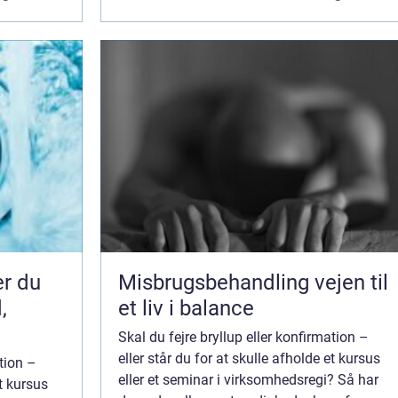
sydvestlige del af Danmark er det en g...
er du
Misbrugsbehandling vejen til
,
et liv i balance
Skal du fejre bryllup eller konfirmation –
eller står du for at skulle afholde et kursus
ation –
eller et seminar i virksomhedsregi? Så har
et kursus