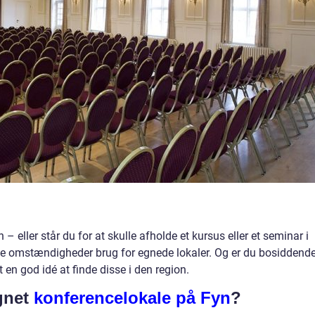
n – eller står du for at skulle afholde et kursus eller et seminar i
le omstændigheder brug for egnede lokaler. Og er du bosiddende
 en god idé at finde disse i den region.
egnet
konferencelokale på Fyn
?