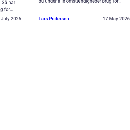
du under alle omstændigheder brug for
? Så har
egnede lokaler. Og er du bosiddende i den
g for
sydvestlige del af Danmark er det en g...
de i den
 July 2026
Lars Pedersen
17 May 2026
n g...