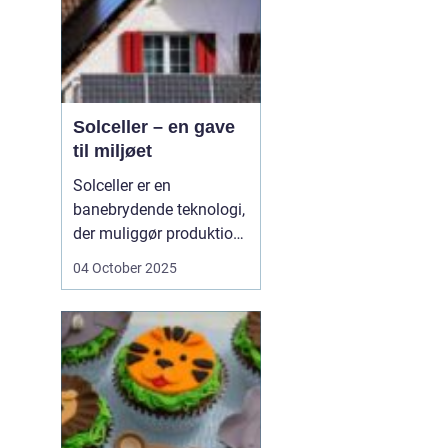
Solceller – en gave
til miljøet
Solceller er en
banebrydende teknologi,
der muliggør produktion
af elektricitet ved at
04 October 2025
udnytte solens stråler.
Ved hjælp af solceller
kan man omdanne
solens energi til grøn
strøm, der kan bruges til
at drive husholdni...