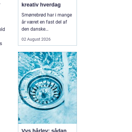
r
kreativ hverdag
Smørrebrød har i mange
år været en fast del af
den danske
old
frokostkultur, men i
02 August 2026
Aalborg har klassikeren
es
fået nyt liv. Her finder vi
en blanding af klassiske
stykker, lokale råvarer og
moderne anretninger, der
taler til både den travle
hverdag og de sæ...
Vvs hårlev: sådan