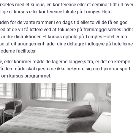
kæles med et kursus, en konference eller et seminar lidt ud ove
ge et kursus eller konference lokale på Tornøes Hotel.
n for de vante rammer i en dags tid eller to vil de få en god
d at de vil få lettere ved at fokusere på fremlæggelsernes indh
r andre distraktioner. Et kursus ophold på Tornøes Hotel er ren
se af dit arrangement lader dine deltagre indlogere på hotellern
derne faciliteter.
age, eller kommer møde deltagerne langvejs fra, er det en kæmpe
. På den måde skal gæsterne ikke bekymre sig om hjemtransport
lt om kursus programmet.