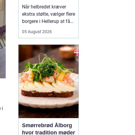
Når helbredet kræver
ekstra støtte, vælger flere
borgere i Hellerup at få
hjælp fra privat
05 August 2026
sygepleje i hjemmet. Det
giver mulighed for ro,
nærvær og kontinuitet i
hverdagen, som kan
være svær at finde i et
travlt offentligt
sundhedsvæsen. Med
privat ...
 i
Smørrebrød Ålborg
hvor tradition møder