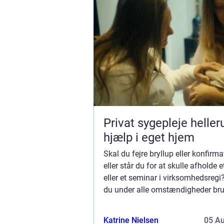
Privat sygepleje hellerup t
hjælp i eget hjem
Skal du fejre bryllup eller konfirm
eller står du for at skulle afholde 
eller et seminar i virksomhedsregi
du under alle omstændigheder bru
egnede lokaler. Og er du bosidden
sydvestlige del af Danmark er det e
Katrine Nielsen
05 A