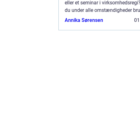
eller et seminar i virksomhedsregi
du under alle omstændigheder bru
egnede lokaler. Og er du bosidden
Annika Sørensen
01
sydvestlige del af Danmark er det e