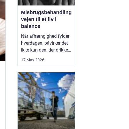
Misbrugsbehandling
vejen til et liv i
balance
Når afhængighed fylder
hverdagen, påvirker det
ikke kun den, der drikker,
tager stoffer eller bruger
17 May 2026
medicin. Hele familien
mærker konsekvenserne.
Mange går længe alene
med problemerne, før de
søger hjælp. Her kan
misbrugsbehandling
være et afgørende...