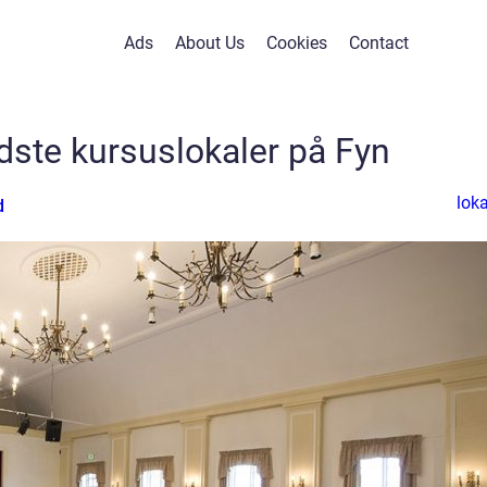
Ads
About Us
Cookies
Contact
dste kursuslokaler på Fyn
loka
d