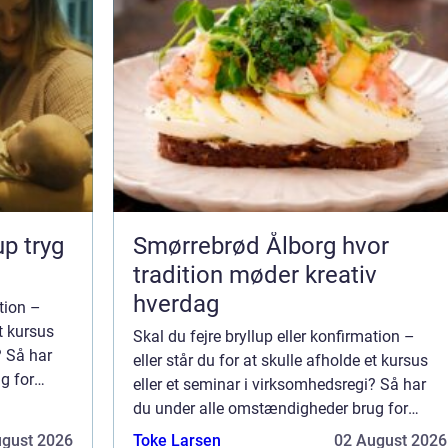
ryg
Smørrebrød Ålborg hvor
tradition møder kreativ
hverdag
ation –
et kursus
Skal du fejre bryllup eller konfirmation –
? Så har
eller står du for at skulle afholde et kursus
g for
eller et seminar i virksomhedsregi? Så har
de i den
du under alle omstændigheder brug for
n g...
egnede lokaler. Og er du bosiddende i den
ugust 2026
Toke Larsen
02 August 2026