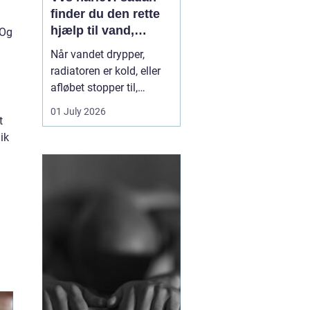
finder du den rette
hjælp til vand,
 Og
varme og sanitet
Når vandet drypper,
radiatoren er kold, eller
afløbet stopper til,
mærker du hurtigt, hvor
01 July 2026
t
afhængig du er af
ik
velfungerende VVS-
installationer. I Hårlev og
omegn spiller lokale
VVS-firmaer en vigtig
rolle for både private
boliger og mindre
erhverv, fo...