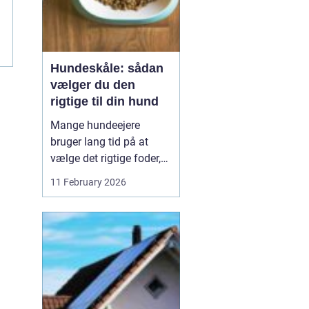
Hundeskåle: sådan
vælger du den
rigtige til din hund
Mange hundeejere
bruger lang tid på at
vælge det rigtige foder,
men selve skålen bliver
11 February 2026
ofte en eftertanke. Det er
ærgerligt,
for hundeskåle
har
...