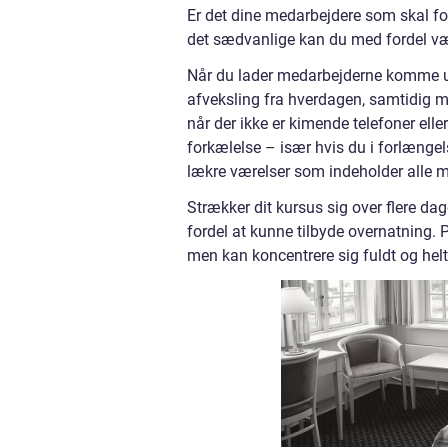
Er det dine medarbejdere som skal for
det sædvanlige kan du med fordel væl
Når du lader medarbejderne komme ude
afveksling fra hverdagen, samtidig me
når der ikke er kimende telefoner elle
forkælelse – især hvis du i forlængel
lækre værelser som indeholder alle mo
Strækker dit kursus sig over flere d
fordel at kunne tilbyde overnatning
men kan koncentrere sig fuldt og he