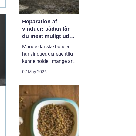
Reparation af
vinduer: sådan får
du mest muligt ud af
dine gamle rammer
Mange danske boliger
har vinduer, der egentlig
kunne holde i mange år
endnu, hvis de fik den
07 May 2026
rigtige pleje. I stedet
bliver de ofte skiftet ud
for tidligt. Med den rette
reparation af vinduer
kan du bevare husets
oprindelige udtryk,
forbedre ko...