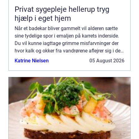
Privat sygepleje hellerup tryg
hjælp i eget hjem
Når et badekar bliver gammelt vil alderen sætte
sine tydelige spor i emaljen på karrets inderside.
Du vil kunne iagttage grimme misfarvninger der
hvor kalk og okker fra vandrørene aflejrer sig i den
slidte emalje. Og denne vil samtidig få en tendens
Katrine Nielsen
05 August 2026
...