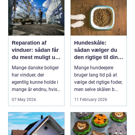
Reparation af
Hundeskåle:
vinduer: sådan får
sådan vælger du
du mest muligt ud
den rigtige til din
af dine gamle
hund
Mange danske boliger
Mange hundeejere
rammer
har vinduer, der
bruger lang tid på at
egentlig kunne holde i
vælge det rigtige foder,
mange år endnu, hvis
men selve skålen b...
de fik den r...
07 May 2026
11 February 2026