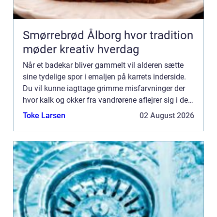
Smørrebrød Ålborg hvor tradition
møder kreativ hverdag
Når et badekar bliver gammelt vil alderen sætte
sine tydelige spor i emaljen på karrets inderside.
Du vil kunne iagttage grimme misfarvninger der
hvor kalk og okker fra vandrørene aflejrer sig i den
slidte emalje. Og denne vil samtidig få en tendens
Toke Larsen
02 August 2026
...