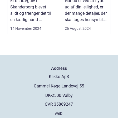
Er dit trægulv i
Når du er ved at flytte
Skanderborg blevet
ud af din lejlighed, er
slidt og trænger det til
der mange detaljer, der
en kærlig hånd ...
skal tages hensyn til.
En af...
14 November 2024
26 August 2024
Address
web: