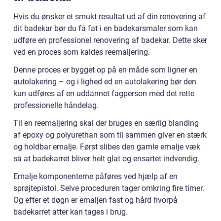
Hvis du ønsker et smukt resultat ud af din renovering af
dit badekar bør du få fat i en badekarsmaler som kan
udføre en professionel renovering af badekar. Dette sker
ved en proces som kaldes reemaljering.
Denne proces er bygget op på en måde som ligner en
autolakering – og i lighed ed en autolakering bør den
kun udføres af en uddannet fagperson med det rette
professionelle håndelag.
Til en reemaljering skal der bruges en særlig blanding
af epoxy og polyurethan som til sammen giver en stærk
og holdbar emalje. Først slibes den gamle emalje væk
så at badekarret bliver helt glat og ensartet indvendig.
Emalje komponenterne påføres ved hjælp af en
sprøjtepistol. Selve proceduren tager omkring fire timer.
Og efter et døgn er emaljen fast og hård hvorpå
badekarret atter kan tages i brug.