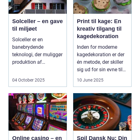
Solceller – en gave
Print til kage: En
til miljøet
kreativ tilgang til
kagedekoration
Solceller er en
banebrydende
Inden for moderne
teknologi, der muliggør
kagedekoration er der
produktion af
én metode, der skiller
elektricitet ved at
sig ud for sin evne til
udnytt...
at bri...
04 October 2025
10 June 2025
Online casino – en
Spil Dansk Nu: Din