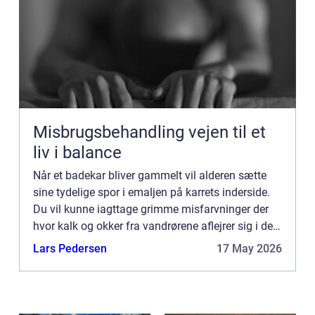
Misbrugsbehandling vejen til et
liv i balance
Når et badekar bliver gammelt vil alderen sætte
sine tydelige spor i emaljen på karrets inderside.
Du vil kunne iagttage grimme misfarvninger der
hvor kalk og okker fra vandrørene aflejrer sig i den
slidte emalje. Og denne vil samtidig få en tendens
Lars Pedersen
17 May 2026
...