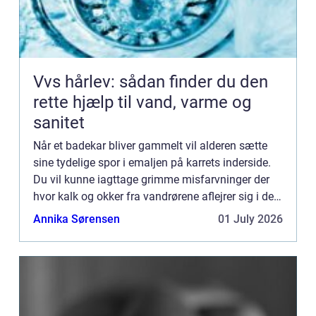
Vvs hårlev: sådan finder du den
rette hjælp til vand, varme og
sanitet
Når et badekar bliver gammelt vil alderen sætte
sine tydelige spor i emaljen på karrets inderside.
Du vil kunne iagttage grimme misfarvninger der
hvor kalk og okker fra vandrørene aflejrer sig i den
slidte emalje. Og denne vil samtidig få en tendens
Annika Sørensen
01 July 2026
...