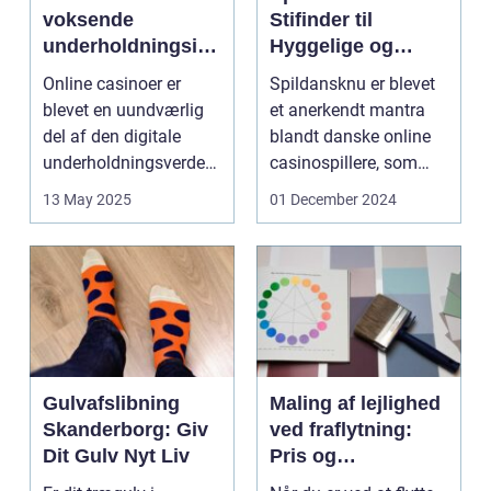
voksende
Stifinder til
underholdningsind
Hyggelige og
ustri
Underholdende
Online casinoer er
Spildansknu er blevet
Online Casinoer
blevet en uundværlig
et anerkendt mantra
del af den digitale
blandt danske online
underholdningsverden.
casinospillere, som
Med den stad...
søger unde...
13 May 2025
01 December 2024
Gulvafslibning
Maling af lejlighed
Skanderborg: Giv
ved fraflytning:
Dit Gulv Nyt Liv
Pris og
overvejelser