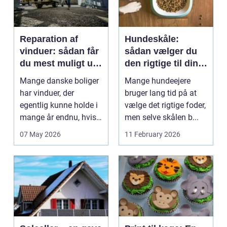
Reparation af
Hundeskåle:
vinduer: sådan får
sådan vælger du
du mest muligt ud
den rigtige til din
af dine gamle
hund
Mange danske boliger
Mange hundeejere
rammer
har vinduer, der
bruger lang tid på at
egentlig kunne holde i
vælge det rigtige foder,
mange år endnu, hvis
men selve skålen b...
de fik den r...
07 May 2026
11 February 2026