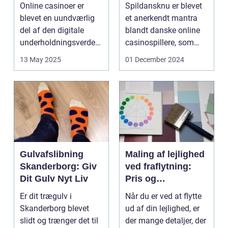
ustri
Underholdende
Online casinoer er
Spildansknu er blevet
Online Casinoer
blevet en uundværlig
et anerkendt mantra
del af den digitale
blandt danske online
underholdningsverden.
casinospillere, som
Med den stad...
søger unde...
13 May 2025
01 December 2024
Gulvafslibning
Maling af lejlighed
Skanderborg: Giv
ved fraflytning:
Dit Gulv Nyt Liv
Pris og
overvejelser
Er dit trægulv i
Når du er ved at flytte
Skanderborg blevet
ud af din lejlighed, er
slidt og trænger det til
der mange detaljer, der