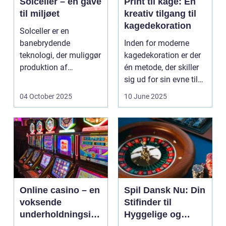
Solceller – en gave
Print til kage: En
til miljøet
kreativ tilgang til
kagedekoration
Solceller er en
banebrydende
Inden for moderne
teknologi, der muliggør
kagedekoration er der
produktion af
én metode, der skiller
elektricitet ved at
sig ud for sin evne til
udnytt...
at bri...
04 October 2025
10 June 2025
Online casino – en
Spil Dansk Nu: Din
voksende
Stifinder til
underholdningsind
Hyggelige og