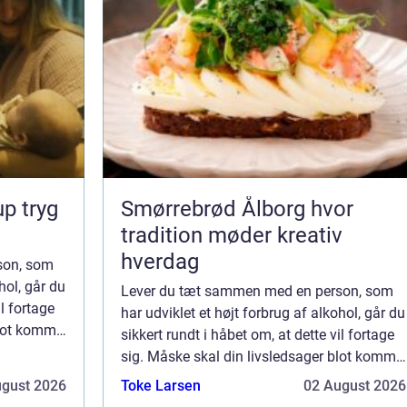
ryg
Smørrebrød Ålborg hvor
tradition møder kreativ
hverdag
son, som
hol, går du
Lever du tæt sammen med en person, som
il fortage
har udviklet et højt forbrug af alkohol, går du
blot komme
sikkert rundt i håbet om, at dette vil fortage
sig. Måske skal din livsledsager blot komme
oven på efter et dødsfald i ...
ugust 2026
Toke Larsen
02 August 2026