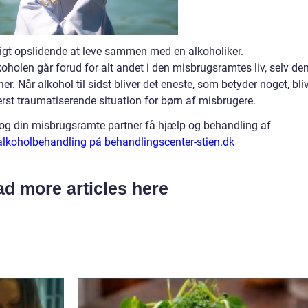
ligt opslidende at leve sammen med en alkoholiker.
oholen går forud for alt andet i den misbrugsramtes liv, selv de
. Når alkohol til sidst bliver det eneste, som betyder noget, bli
derst traumatiserende situation for børn af misbrugere.
og din misbrugsramte partner få hjælp og behandling af
lkoholbehandling på behandlingscenter-stien.dk
d more articles here