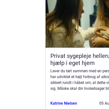
Privat sygepleje hellerup t
hjælp i eget hjem
Lever du tæt sammen med en per
har udviklet et højt forbrug af alko
sikkert rundt i håbet om, at dette v
sig. Måske skal din livsledsager 
oven på efter et dødsfald i ...
Katrine Nielsen
05 A