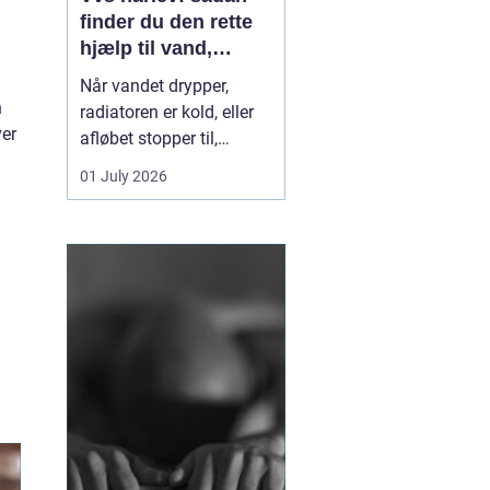
finder du den rette
hjælp til vand,
varme og sanitet
Når vandet drypper,
n
radiatoren er kold, eller
ver
afløbet stopper til,
mærker du hurtigt, hvor
01 July 2026
afhængig du er af
velfungerende VVS-
installationer. I Hårlev og
omegn spiller lokale
VVS-firmaer en vigtig
rolle for både private
boliger og mindre
erhverv, fo...