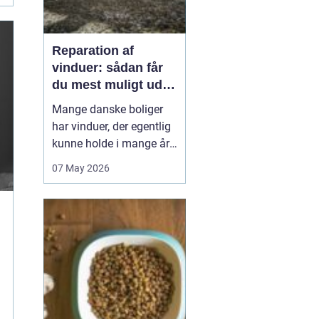
Reparation af
vinduer: sådan får
du mest muligt ud af
dine gamle rammer
Mange danske boliger
har vinduer, der egentlig
kunne holde i mange år
endnu, hvis de fik den
07 May 2026
rigtige pleje. I stedet
bliver de ofte skiftet ud
for tidligt. Med den rette
reparation af vinduer
kan du bevare husets
oprindelige udtryk,
forbedre ko...