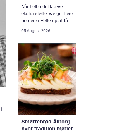
Når helbredet kræver
ekstra støtte, vælger flere
borgere i Hellerup at få
hjælp fra privat
05 August 2026
sygepleje i hjemmet. Det
giver mulighed for ro,
nærvær og kontinuitet i
hverdagen, som kan
være svær at finde i et
travlt offentligt
sundhedsvæsen. Med
privat ...
i
Smørrebrød Ålborg
hvor tradition møder