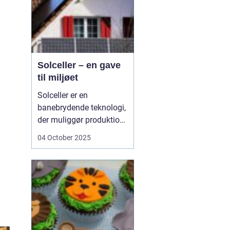
Solceller – en gave
til miljøet
Solceller er en
banebrydende teknologi,
der muliggør produktion
af elektricitet ved at
04 October 2025
udnytte solens stråler.
Ved hjælp af solceller
kan man omdanne
solens energi til grøn
strøm, der kan bruges til
at drive husholdni...