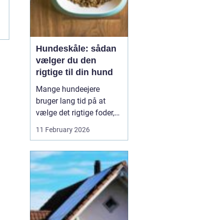
Hundeskåle: sådan
vælger du den
rigtige til din hund
Mange hundeejere
bruger lang tid på at
vælge det rigtige foder,
men selve skålen bliver
11 February 2026
ofte en eftertanke. Det er
ærgerligt,
for hundeskåle
har
...