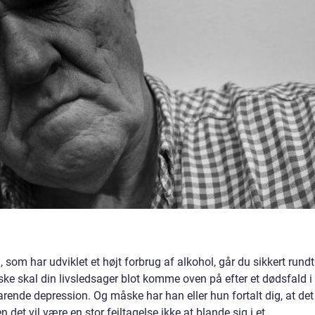
m har udviklet et højt forbrug af alkohol, går du sikkert rundt 
åske skal din livsledsager blot komme oven på efter et dødsfald i
varende depression. Og måske har han eller hun fortalt dig, at det
n det vil være en stor fejltagelse ikke at blande sig i et