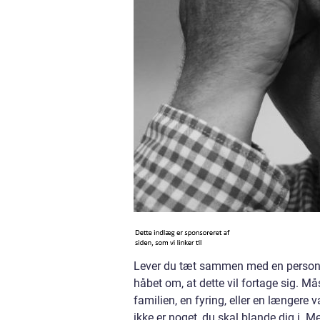
Lever du tæt sammen med en person, so
håbet om, at dette vil fortage sig. M
familien, en fyring, eller en længere 
ikke er noget, du skal blande dig i. Me