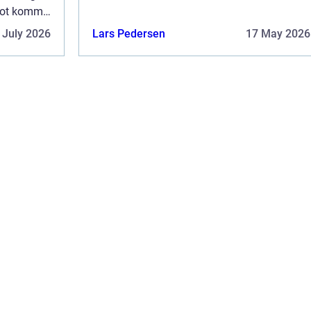
oven på efter et dødsfald i ...
blot komme
 July 2026
Lars Pedersen
17 May 2026