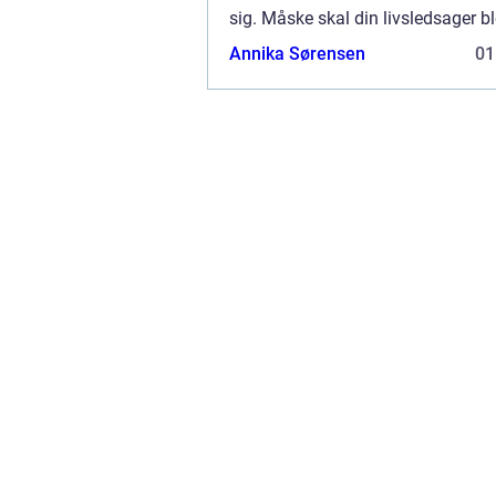
sig. Måske skal din livsledsager 
oven på efter et dødsfald i ...
Annika Sørensen
01