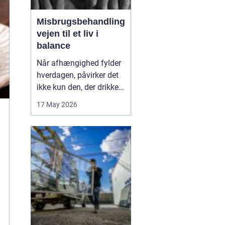
Misbrugsbehandling
vejen til et liv i
balance
Når afhængighed fylder
hverdagen, påvirker det
ikke kun den, der drikker,
tager stoffer eller bruger
17 May 2026
medicin. Hele familien
mærker konsekvenserne.
Mange går længe alene
med problemerne, før de
søger hjælp. Her kan
misbrugsbehandling
være et afgørende...