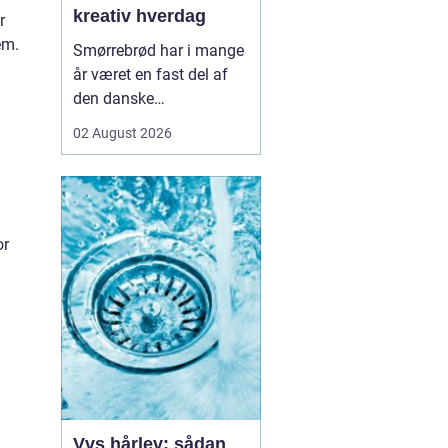
kreativ hverdag
r
em.
Smørrebrød har i mange
år været en fast del af
den danske
frokostkultur, men i
02 August 2026
Aalborg har klassikeren
fået nyt liv. Her finder vi
en blanding af klassiske
stykker, lokale råvarer og
moderne anretninger, der
or
taler til både den travle
hverdag og de sæ...
Vvs hårlev: sådan