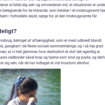
ver at bilde dig selv og omverdenen ind, at situationen er unde
 er betegnende for de tilstande, som hersker i et misbrugsramt hj
 børn i forholdets skyld, sørge for, at den misbrugsramte får
deligt?
misbrug, betinget af afhængighed, som er mest udbredt blandt
 på, gangbart i de fleste sociale sammenhænge, og i så høj grad
, at vi helt glemmer, hvor destruktivt et stof det egentlig er.
asis nedbryder såvel krop og hjerne som sind og psyke, og derf
r sig selv, når de har indtaget et vist kvantum alkohol.