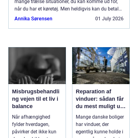
mange trælse situationer, du kan komme ud for,
når du har et køretøj. Men heldigvis kan du betale
dig ud af problemerne. Den bedste måde at gøre
Annika Sørensen
01 July 2026
d...
Misbrugsbehandli
Reparation af
ng vejen til et liv i
vinduer: sådan får
balance
du mest muligt ud
af dine gamle
Når afhængighed
Mange danske boliger
rammer
fylder hverdagen,
har vinduer, der
påvirker det ikke kun
egentlig kunne holde i