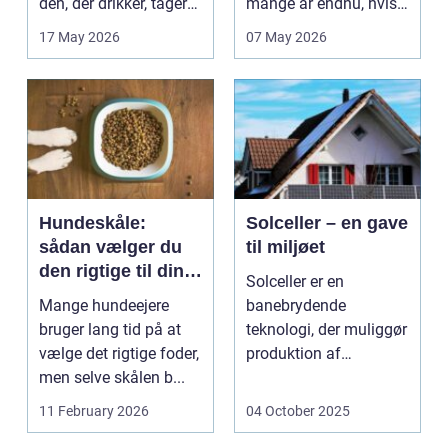
den, der drikker, tager
mange år endnu, hvis
stoffer eller bruger...
de fik den r...
17 May 2026
07 May 2026
Hundeskåle:
Solceller – en gave
sådan vælger du
til miljøet
den rigtige til din
Solceller er en
hund
Mange hundeejere
banebrydende
bruger lang tid på at
teknologi, der muliggør
vælge det rigtige foder,
produktion af
men selve skålen b...
elektricitet ved at
udnytt...
11 February 2026
04 October 2025