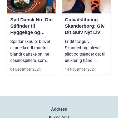
Spil Dansk Nu: Din
Gulvafslibning
Stifinder til
Skanderborg: Giv
Hyggelige og
Dit Gulv Nyt Liv
Underholdende
Spildansknu er blevet
Er dit trægulv i
Online Casinoer
et anerkendt mantra
Skanderborg blevet
blandt danske online
slidt og trænger det til
casinospillere, som
en kærlig hånd ...
søger unde...
01 December 2024
14 November 2024
Address