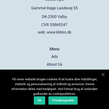
web:
www.klikko.dk
Menu
Ads
About Us
Cookies
På vores website bruges cookies til at huske dine indstillinger,
Contact
statistik og personalisering af indhold og annoncer. Denne
Sitemap
information deles med tredjepart. Ved fortsat brug af websiden
godkender du cookiepolitikken.
Ok
Privatlivspolitik