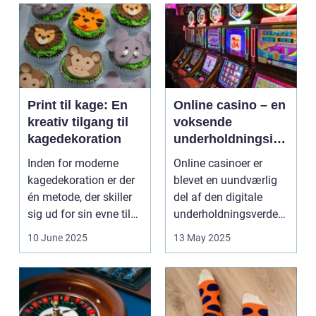
Print til kage: En
Online casino – en
kreativ tilgang til
voksende
kagedekoration
underholdningsind
ustri
Inden for moderne
Online casinoer er
kagedekoration er der
blevet en uundværlig
én metode, der skiller
del af den digitale
sig ud for sin evne til
underholdningsverden.
at bri...
Med den stad...
10 June 2025
13 May 2025