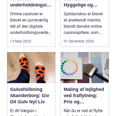
underholdningsind
Hyggelige og
ustri
Underholdende
Online casinoer er
Spildansknu er blevet
Online Casinoer
blevet en uundværlig
et anerkendt mantra
del af den digitale
blandt danske online
underholdningsverden.
casinospillere, som
Med den stad...
søger unde...
13 May 2025
01 December 2024
Gulvafslibning
Maling af lejlighed
Skanderborg: Giv
ved fraflytning:
Dit Gulv Nyt Liv
Pris og
overvejelser
Er dit trægulv i
Når du er ved at flytte