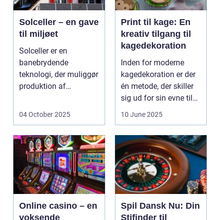
Solceller – en gave
Print til kage: En
til miljøet
kreativ tilgang til
kagedekoration
Solceller er en
banebrydende
Inden for moderne
teknologi, der muliggør
kagedekoration er der
produktion af
én metode, der skiller
elektricitet ved at
sig ud for sin evne til
udnytt...
at bri...
04 October 2025
10 June 2025
Online casino – en
Spil Dansk Nu: Din
voksende
Stifinder til