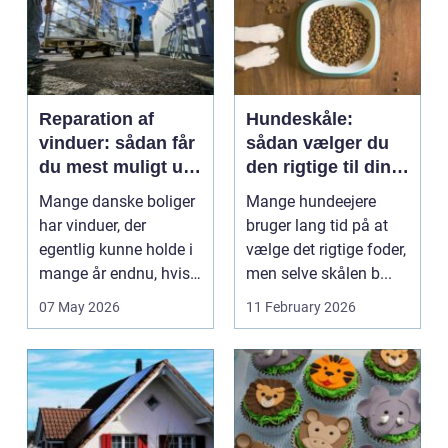
Reparation af
Hundeskåle:
vinduer: sådan får
sådan vælger du
du mest muligt ud
den rigtige til din
af dine gamle
hund
Mange danske boliger
Mange hundeejere
rammer
har vinduer, der
bruger lang tid på at
egentlig kunne holde i
vælge det rigtige foder,
mange år endnu, hvis
men selve skålen b...
de fik den r...
07 May 2026
11 February 2026