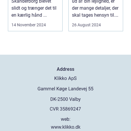
Skanderborg blevet
ud af din lejlighed, er
slidt og trænger det til
der mange detaljer, der
en kærlig hånd ...
skal tages hensyn til.
En af...
14 November 2024
26 August 2024
Address
web:
www.klikko.dk