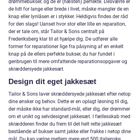
drømmebukser, og de er (næsten) perfekte. Desværre er
de lidt for lange eller brede i livet, måske mangler de en
knap eller lynlåsen er i stykker. Heldigvis findes der råd
for den slags! Uanset hvor stor eller lille en reparation,
der er tale om, står Tailor & Sons centralt på
Frederiksberg klar til at hjælpe dig. De udfører alle
former for reparationer lige fra påsyning af en enkelt
knap på de ellers perfekte bukser, du har fundet i
genbrugen til mere omfattende reparationsopgaver og
skræddersyede jakkesæt.
Design dit eget jakkesæt
Tailor & Sons laver skræddersyede jakkesæt efter netop
dine ønsker og behov. Dette er en oplagt løsning til dig,
der måske ikke har standard-mål, eller dig, der drømmer
om et unikt og selvdesignet jakkesæt. I fællesskab med
skrædderen finder du frem til det helt rette jakkesæt
bestående af bukser samt jakke eller frakke i netop dine
mål. Du kan vælge mellem mere end 500 italienske