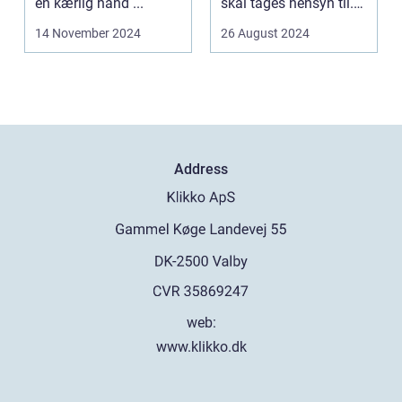
en kærlig hånd ...
skal tages hensyn til.
En af...
14 November 2024
26 August 2024
Address
web:
www.klikko.dk