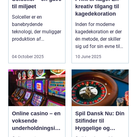
til miljøet
kreativ tilgang til
kagedekoration
Solceller er en
banebrydende
Inden for moderne
teknologi, der muliggør
kagedekoration er der
produktion af
én metode, der skiller
elektricitet ved at
sig ud for sin evne til
udnytt...
at bri...
04 October 2025
10 June 2025
Online casino – en
Spil Dansk Nu: Din
voksende
Stifinder til
underholdningsind
Hyggelige og
ustri
Underholdende