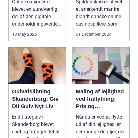
Online casinoer er
Spildansknu er blevet
Online Casinoer
blevet en uundværlig
et anerkendt mantra
del af den digitale
blandt danske online
underholdningsverden.
casinospillere, som
Med den stad...
søger unde...
13 May 2025
01 December 2024
Gulvafslibning
Maling af lejlighed
Skanderborg: Giv
ved fraflytning:
Dit Gulv Nyt Liv
Pris og
overvejelser
Er dit trægulv i
Når du er ved at flytte
Skanderborg blevet
ud af din lejlighed, er
slidt og trænger det til
der mange detaljer, der