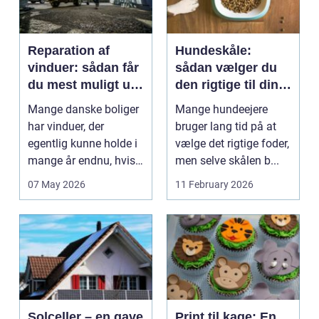
Reparation af
Hundeskåle:
vinduer: sådan får
sådan vælger du
du mest muligt ud
den rigtige til din
af dine gamle
hund
Mange danske boliger
Mange hundeejere
rammer
har vinduer, der
bruger lang tid på at
egentlig kunne holde i
vælge det rigtige foder,
mange år endnu, hvis
men selve skålen b...
de fik den r...
07 May 2026
11 February 2026
Solceller – en gave
Print til kage: En