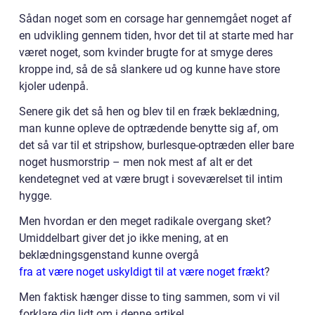
Sådan noget som en corsage har gennemgået noget af
en udvikling gennem tiden, hvor det til at starte med har
været noget, som kvinder brugte for at smyge deres
kroppe ind, så de så slankere ud og kunne have store
kjoler udenpå.
Senere gik det så hen og blev til en fræk beklædning,
man kunne opleve de optrædende benytte sig af, om
det så var til et stripshow, burlesque-optræden eller bare
noget husmorstrip – men nok mest af alt er det
kendetegnet ved at være brugt i soveværelset til intim
hygge.
Men hvordan er den meget radikale overgang sket?
Umiddelbart giver det jo ikke mening, at en
beklædningsgenstand kunne overgå
fra at være noget uskyldigt til at være noget frækt
?
Men faktisk hænger disse to ting sammen, som vi vil
forklare dig lidt om i denne artikel.