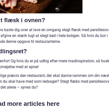
t flæsk i ovnen?
 kaste dig over at lave en omgang stegt flæsk med persillesov
afgive en stærk lugt at stegt kød i hele boligen. Så hvis du bor i
lade denne opgave til restauranterne.
dlingsret?
nfor! Og hvis du er på udkig efter mere madinspiration, så husk
ornøjelse med at spise!
e lige præcis den restaurant, der skal danne rammen om din næs
 du skal have med som ledsager? Stegt flæbs med persillesovs
 det alene – synes du?
d more articles here