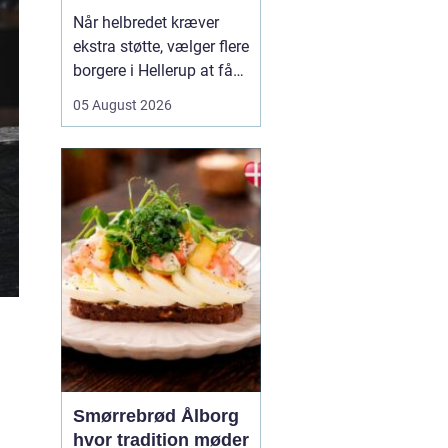
Når helbredet kræver
ekstra støtte, vælger flere
borgere i Hellerup at få
hjælp fra privat
05 August 2026
sygepleje i hjemmet. Det
giver mulighed for ro,
nærvær og kontinuitet i
hverdagen, som kan
være svær at finde i et
travlt offentligt
sundhedsvæsen. Med
privat ...
Smørrebrød Ålborg
hvor tradition møder