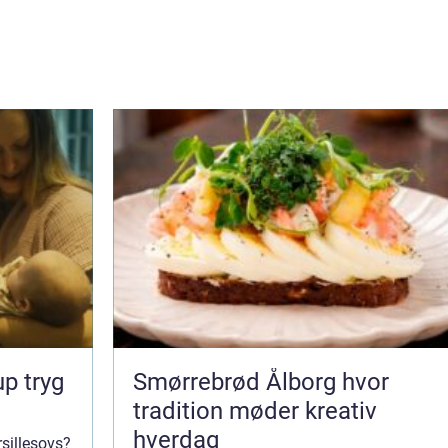
ryg
Smørrebrød Ålborg hvor
tradition møder kreativ
hverdag
rsillesovs?