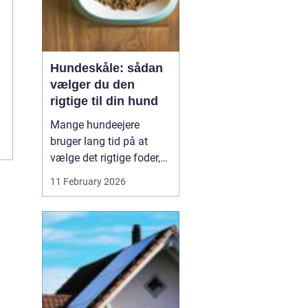
Hundeskåle: sådan
vælger du den
rigtige til din hund
Mange hundeejere
bruger lang tid på at
vælge det rigtige foder,
men selve skålen bliver
11 February 2026
ofte en eftertanke. Det er
ærgerligt,
for hundeskåle
har
...