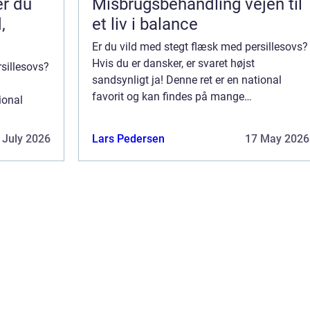
er du
Misbrugsbehandling vejen til
,
et liv i balance
Er du vild med stegt flæsk med persillesovs?
Hvis du er dansker, er svaret højst
rsillesovs?
sandsynligt ja! Denne ret er en national
favorit og kan findes på mange
ional
restauranters menukort. Men hvor er det
bedste sted at få stegt flæsk med
er det
 July 2026
Lars Pedersen
17 May 2026
persillesovs? Det er de...