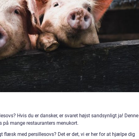
lesovs? Hvis du er dansker, er svaret højst sandsynligt ja! Denne
des på mange restauranters menukort.
t flæsk med persillesovs? Det er det, vi er her for at hjælpe dig