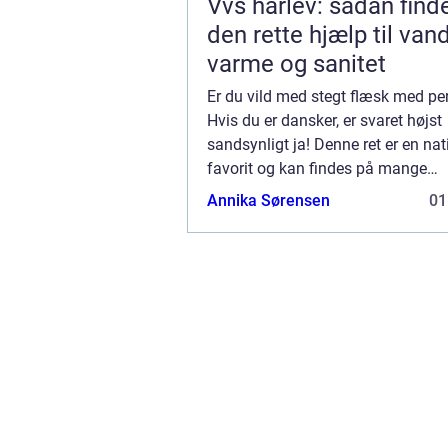
Vvs hårlev: sådan find
den rette hjælp til vand
varme og sanitet
Er du vild med stegt flæsk med pe
Hvis du er dansker, er svaret højst
sandsynligt ja! Denne ret er en nat
favorit og kan findes på mange
restauranters menukort. Men hvor 
Annika Sørensen
01
bedste sted at få stegt flæsk med
persillesovs? Det er de...