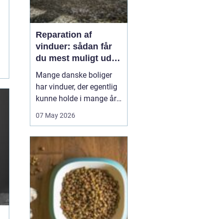
Reparation af
vinduer: sådan får
du mest muligt ud af
dine gamle rammer
Mange danske boliger
har vinduer, der egentlig
kunne holde i mange år
endnu, hvis de fik den
07 May 2026
rigtige pleje. I stedet
bliver de ofte skiftet ud
for tidligt. Med den rette
reparation af vinduer
kan du bevare husets
oprindelige udtryk,
forbedre ko...