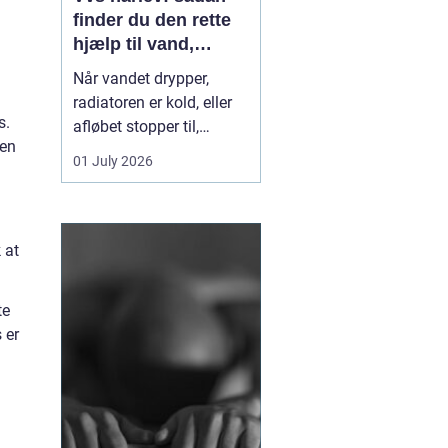
finder du den rette
hjælp til vand,
varme og sanitet
Når vandet drypper,
radiatoren er kold, eller
s.
afløbet stopper til,
 en
mærker du hurtigt, hvor
01 July 2026
afhængig du er af
velfungerende VVS-
installationer. I Hårlev og
omegn spiller lokale
 at
VVS-firmaer en vigtig
rolle for både private
te
boliger og mindre
 er
erhverv, fo...