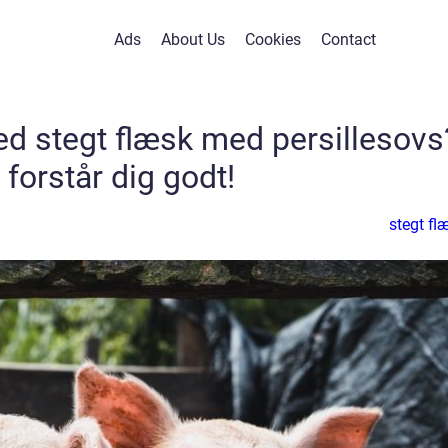
Ads
About Us
Cookies
Contact
ed stegt flæsk med persillesovs
 forstår dig godt!
stegt fl