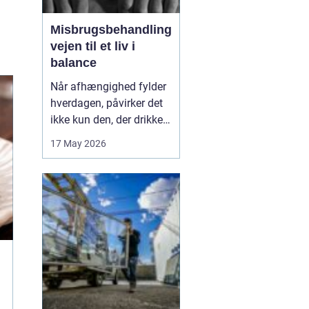
Misbrugsbehandling
vejen til et liv i
balance
Når afhængighed fylder
hverdagen, påvirker det
ikke kun den, der drikker,
tager stoffer eller bruger
17 May 2026
medicin. Hele familien
mærker konsekvenserne.
Mange går længe alene
med problemerne, før de
søger hjælp. Her kan
misbrugsbehandling
være et afgørende...