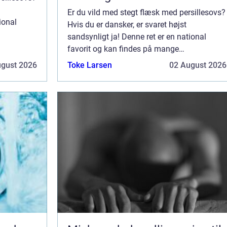
Er du vild med stegt flæsk med persillesovs?
ional
Hvis du er dansker, er svaret højst
sandsynligt ja! Denne ret er en national
er det
favorit og kan findes på mange
restauranters menukort. Men hvor er det
ugust 2026
Toke Larsen
02 August 2026
bedste sted at få stegt flæsk med
persillesovs? Det er de...