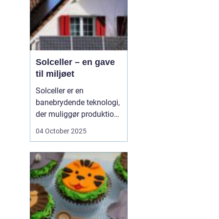
Solceller – en gave
til miljøet
Solceller er en
banebrydende teknologi,
der muliggør produktion
af elektricitet ved at
04 October 2025
udnytte solens stråler.
Ved hjælp af solceller
kan man omdanne
solens energi til grøn
strøm, der kan bruges til
at drive husholdni...