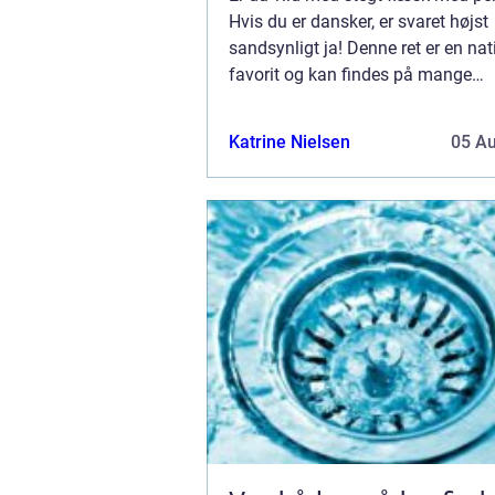
Hvis du er dansker, er svaret højst
sandsynligt ja! Denne ret er en nat
favorit og kan findes på mange
restauranters menukort. Men hvor 
bedste sted at få stegt flæsk med
Katrine Nielsen
05 A
persillesovs? Det er de...