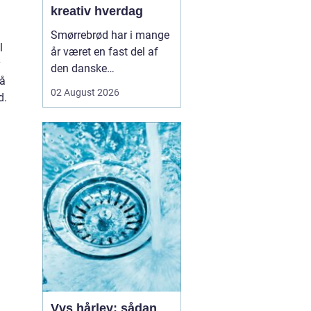
d
kreativ hverdag
Smørrebrød har i mange
l
år været en fast del af
den danske
Så
frokostkultur, men i
02 August 2026
d.
Aalborg har klassikeren
fået nyt liv. Her finder vi
en blanding af klassiske
stykker, lokale råvarer og
moderne anretninger, der
taler til både den travle
hverdag og de sæ...
Vvs hårlev: sådan