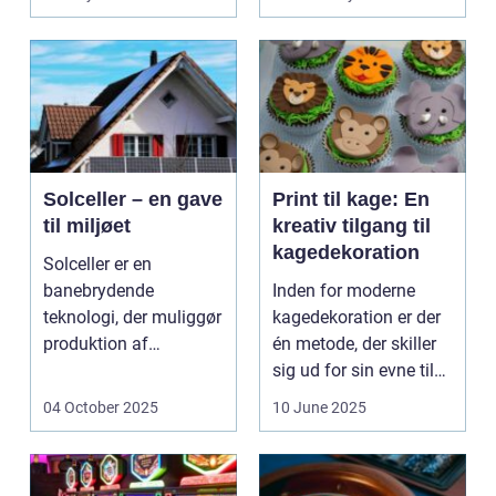
Solceller – en gave
Print til kage: En
til miljøet
kreativ tilgang til
kagedekoration
Solceller er en
banebrydende
Inden for moderne
teknologi, der muliggør
kagedekoration er der
produktion af
én metode, der skiller
elektricitet ved at
sig ud for sin evne til
udnytt...
at bri...
04 October 2025
10 June 2025