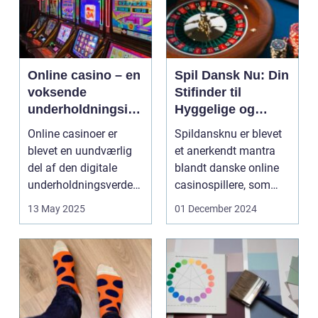
Online casino – en
Spil Dansk Nu: Din
voksende
Stifinder til
underholdningsind
Hyggelige og
ustri
Underholdende
Online casinoer er
Spildansknu er blevet
Online Casinoer
blevet en uundværlig
et anerkendt mantra
del af den digitale
blandt danske online
underholdningsverden.
casinospillere, som
Med den stad...
søger unde...
13 May 2025
01 December 2024