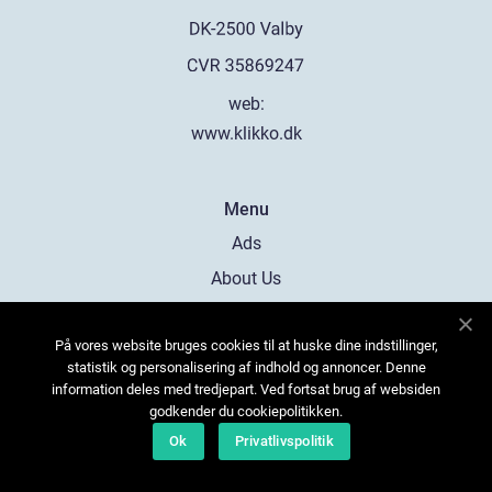
web:
www.klikko.dk
Menu
Ads
About Us
Cookies
På vores website bruges cookies til at huske dine indstillinger,
Contact
statistik og personalisering af indhold og annoncer. Denne
Sitemap
information deles med tredjepart. Ved fortsat brug af websiden
godkender du cookiepolitikken.
Ok
Privatlivspolitik