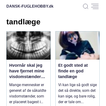
DANSK-FUGLEHOBBY.
dk
tandlæge
Hvornår skal jeg
Et godt sted at
have fjernet mine
finde en god
visdomstænder
tandlæge
hos min
Mange mennesker er
Vi kan lige så godt sige
tandlæge?
generet af de såkaldte
det så direkte, som det
visdomstænder, som
kan sige, og bare rolig,
er placeret bagest i
der er tale om...