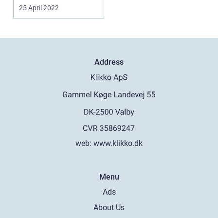
type som den
25 April 2022
her:https...
Address
web:
www.klikko.dk
Menu
Ads
About Us