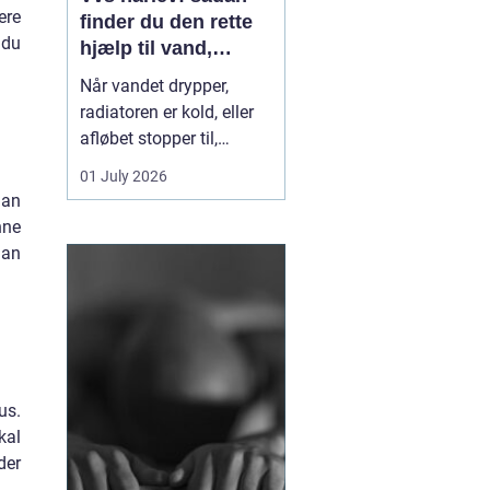
ere
finder du den rette
 du
hjælp til vand,
varme og sanitet
Når vandet drypper,
radiatoren er kold, eller
afløbet stopper til,
mærker du hurtigt, hvor
01 July 2026
afhængig du er af
lan
velfungerende VVS-
nne
installationer. I Hårlev og
dan
omegn spiller lokale
VVS-firmaer en vigtig
rolle for både private
boliger og mindre
erhverv, fo...
us.
kal
der