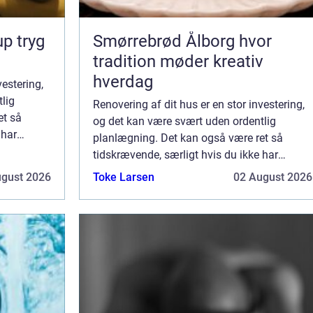
ryg
Smørrebrød Ålborg hvor
tradition møder kreativ
hverdag
vestering,
lig
Renovering af dit hus er en stor investering,
et så
og det kan være svært uden ordentlig
 har
planlægning. Det kan også være ret så
et i
tidskrævende, særligt hvis du ikke har
e nogle
alverdens tid til at få klaret projektet i
ugust 2026
Toke Larsen
02 August 2026
hverdagene. Derfor vil vi gerne dele nogle
tips...