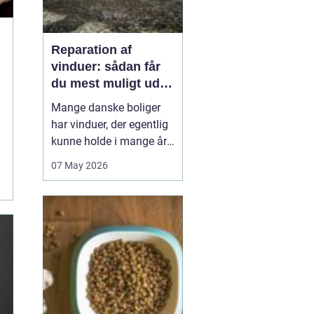
Reparation af
vinduer: sådan får
du mest muligt ud af
dine gamle rammer
Mange danske boliger
har vinduer, der egentlig
kunne holde i mange år
endnu, hvis de fik den
07 May 2026
rigtige pleje. I stedet
bliver de ofte skiftet ud
for tidligt. Med den rette
reparation af vinduer
kan du bevare husets
oprindelige udtryk,
forbedre ko...