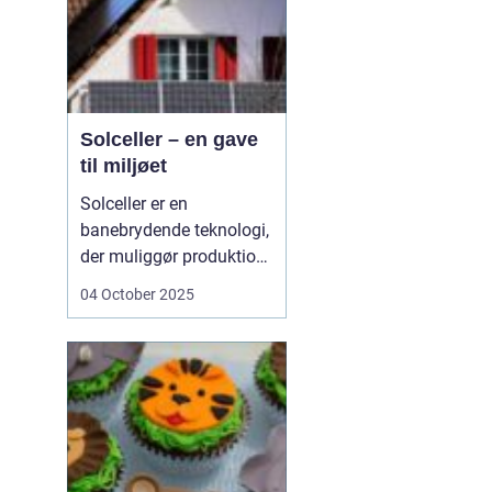
Solceller – en gave
til miljøet
Solceller er en
banebrydende teknologi,
der muliggør produktion
af elektricitet ved at
04 October 2025
udnytte solens stråler.
Ved hjælp af solceller
kan man omdanne
solens energi til grøn
strøm, der kan bruges til
at drive husholdni...