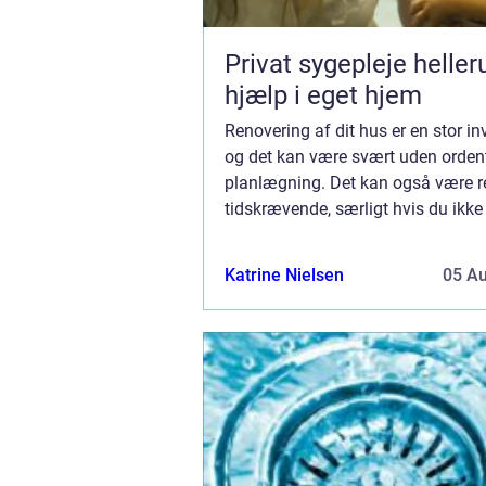
Privat sygepleje hellerup t
hjælp i eget hjem
Renovering af dit hus er en stor in
og det kan være svært uden ordent
planlægning. Det kan også være r
tidskrævende, særligt hvis du ikke
alverdens tid til at få klaret projekt
hverdagene. Derfor vil vi gerne del
Katrine Nielsen
05 A
tips...