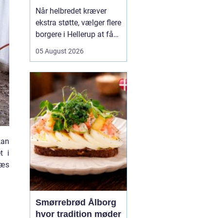
Når helbredet kræver
ekstra støtte, vælger flere
borgere i Hellerup at få
hjælp fra privat
05 August 2026
sygepleje i hjemmet. Det
giver mulighed for ro,
nærvær og kontinuitet i
hverdagen, som kan
være svær at finde i et
travlt offentligt
sundhedsvæsen. Med
privat ...
kan
t i
Læs
Smørrebrød Ålborg
hvor tradition møder