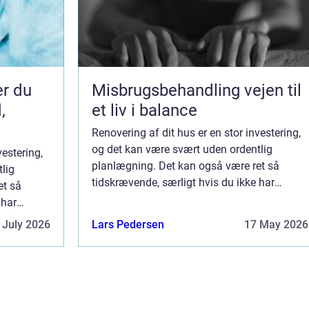
er du
Misbrugsbehandling vejen til
,
et liv i balance
Renovering af dit hus er en stor investering,
og det kan være svært uden ordentlig
vestering,
planlægning. Det kan også være ret så
lig
tidskrævende, særligt hvis du ikke har
et så
alverdens tid til at få klaret projektet i
 har
hverdagene. Derfor vil vi gerne dele nogle
et i
 July 2026
Lars Pedersen
17 May 2026
tips...
e nogle