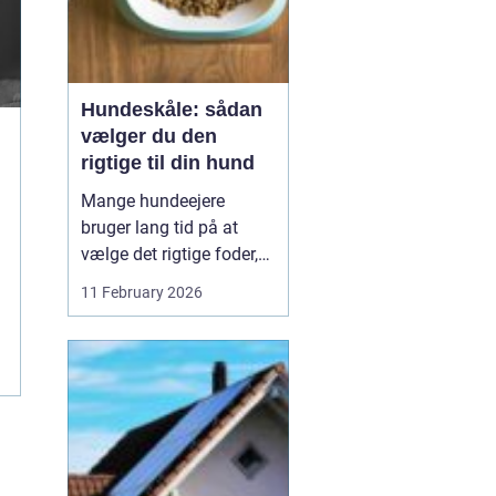
Hundeskåle: sådan
vælger du den
rigtige til din hund
Mange hundeejere
bruger lang tid på at
vælge det rigtige foder,
men selve skålen bliver
11 February 2026
ofte en eftertanke. Det er
ærgerligt,
for hundeskåle
har
...