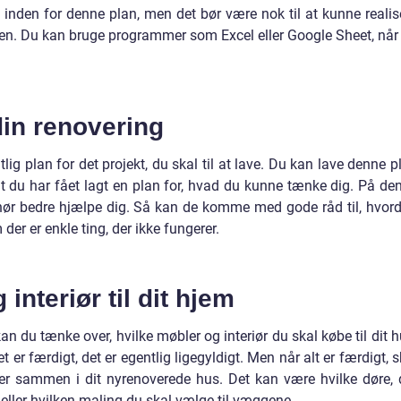
v inden for denne plan, men det bør være nok til at kunne realis
ngen. Du kan bruge programmer som Excel eller Google Sheet, når
din renovering
lig plan for det projekt, du skal til at lave. Du kan lave denne p
r at du har fået lagt en plan for, hvad du kunne tænke dig. På de
nør bedre hjælpe dig. Så kan de komme med gode råd til, hvor
der er enkle ting, der ikke fungerer.
interiør til dit hjem
n du tænke over, hvilke møbler og interiør du skal købe til dit h
et er færdigt, det er egentlig ligegyldigt. Men når alt er færdigt, s
er sammen i dit nyrenoverede hus. Det kan være hvilke døre, 
eller hvilken maling du skal vælge til væggene.