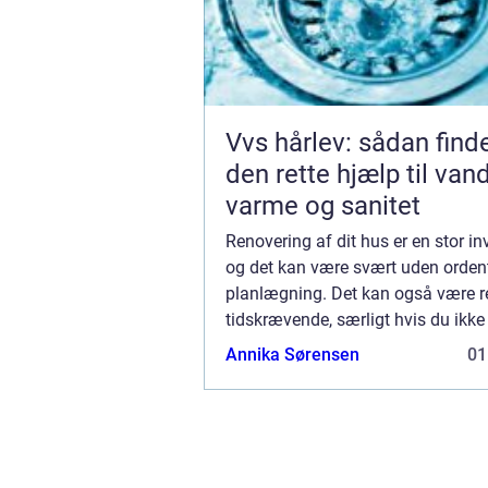
Vvs hårlev: sådan find
den rette hjælp til vand
varme og sanitet
Renovering af dit hus er en stor in
og det kan være svært uden ordent
planlægning. Det kan også være r
tidskrævende, særligt hvis du ikke
alverdens tid til at få klaret projekt
Annika Sørensen
01
hverdagene. Derfor vil vi gerne del
tips...