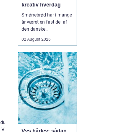
kreativ hverdag
Smørrebrød har i mange
år været en fast del af
den danske
frokostkultur, men i
02 August 2026
Aalborg har klassikeren
fået nyt liv. Her finder vi
en blanding af klassiske
stykker, lokale råvarer og
moderne anretninger, der
taler til både den travle
hverdag og de sæ...
 du
 Vi
Vvs hårlev: sådan