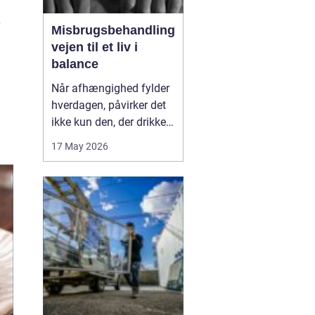
Misbrugsbehandling
vejen til et liv i
balance
Når afhængighed fylder
hverdagen, påvirker det
ikke kun den, der drikker,
tager stoffer eller bruger
17 May 2026
medicin. Hele familien
mærker konsekvenserne.
Mange går længe alene
med problemerne, før de
søger hjælp. Her kan
misbrugsbehandling
være et afgørende...