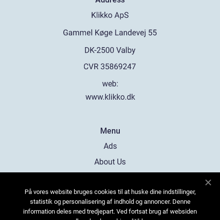
web:
www.klikko.dk
Menu
Ads
About Us
Cookies
På vores website bruges cookies til at huske dine indstillinger,
Contact
statistik og personalisering af indhold og annoncer. Denne
Sitemap
information deles med tredjepart. Ved fortsat brug af websiden