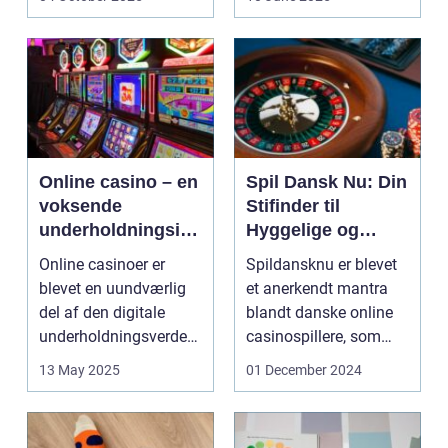
Online casino – en
Spil Dansk Nu: Din
voksende
Stifinder til
underholdningsind
Hyggelige og
ustri
Underholdende
Online casinoer er
Spildansknu er blevet
Online Casinoer
blevet en uundværlig
et anerkendt mantra
del af den digitale
blandt danske online
underholdningsverden.
casinospillere, som
Med den stad...
søger unde...
13 May 2025
01 December 2024