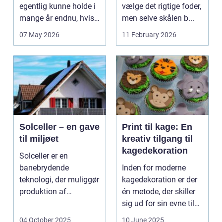
egentlig kunne holde i
vælge det rigtige foder,
mange år endnu, hvis
men selve skålen b...
de fik den r...
07 May 2026
11 February 2026
Solceller – en gave
Print til kage: En
til miljøet
kreativ tilgang til
kagedekoration
Solceller er en
banebrydende
Inden for moderne
teknologi, der muliggør
kagedekoration er der
produktion af
én metode, der skiller
elektricitet ved at
sig ud for sin evne til
udnytt...
at bri...
04 October 2025
10 June 2025