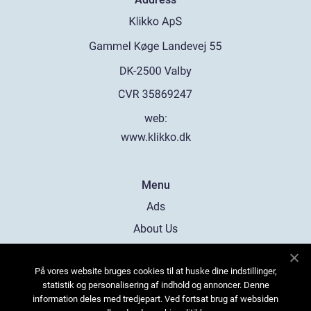
web:
www.klikko.dk
Menu
Ads
About Us
Cookies
På vores website bruges cookies til at huske dine indstillinger,
Contact
statistik og personalisering af indhold og annoncer. Denne
Sitemap
information deles med tredjepart. Ved fortsat brug af websiden