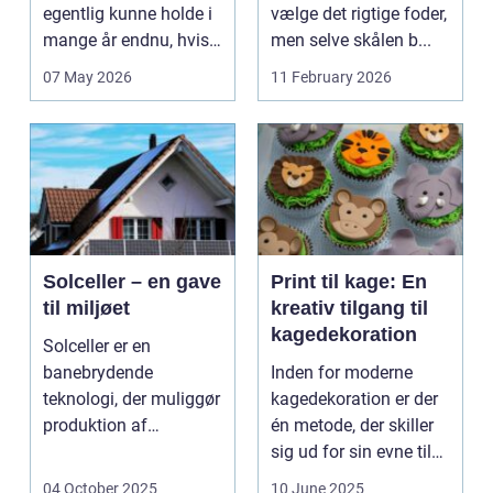
egentlig kunne holde i
vælge det rigtige foder,
mange år endnu, hvis
men selve skålen b...
de fik den r...
07 May 2026
11 February 2026
Solceller – en gave
Print til kage: En
til miljøet
kreativ tilgang til
kagedekoration
Solceller er en
banebrydende
Inden for moderne
teknologi, der muliggør
kagedekoration er der
produktion af
én metode, der skiller
elektricitet ved at
sig ud for sin evne til
udnytt...
at bri...
04 October 2025
10 June 2025