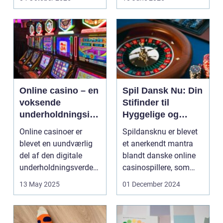
Online casino – en
Spil Dansk Nu: Din
voksende
Stifinder til
underholdningsind
Hyggelige og
ustri
Underholdende
Online casinoer er
Spildansknu er blevet
Online Casinoer
blevet en uundværlig
et anerkendt mantra
del af den digitale
blandt danske online
underholdningsverden.
casinospillere, som
Med den stad...
søger unde...
13 May 2025
01 December 2024