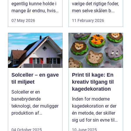
egentlig kunne holde i
vælge det rigtige foder,
mange år endnu, hvis
men selve skålen b...
de fik den r...
07 May 2026
11 February 2026
Solceller – en gave
Print til kage: En
til miljøet
kreativ tilgang til
kagedekoration
Solceller er en
banebrydende
Inden for moderne
teknologi, der muliggør
kagedekoration er der
produktion af
én metode, der skiller
elektricitet ved at
sig ud for sin evne til
udnytt...
at bri...
04 October 2025
10 June 2025