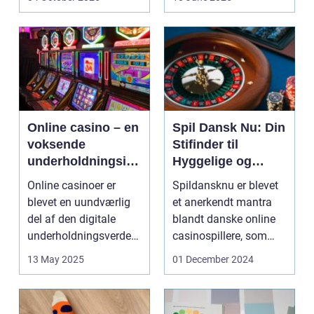
Online casino – en
Spil Dansk Nu: Din
voksende
Stifinder til
underholdningsind
Hyggelige og
ustri
Underholdende
Online casinoer er
Spildansknu er blevet
Online Casinoer
blevet en uundværlig
et anerkendt mantra
del af den digitale
blandt danske online
underholdningsverden.
casinospillere, som
Med den stad...
søger unde...
13 May 2025
01 December 2024