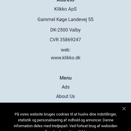
web:
www.klikko.dk
Menu
Ads
About Us
Cookies
På vores website bruges cookies til at huske dine indstillinger,
Contact
statistik og personalisering af indhold og annoncer. Denne
Sitemap
information deles med tredjepart. Ved fortsat brug af websiden