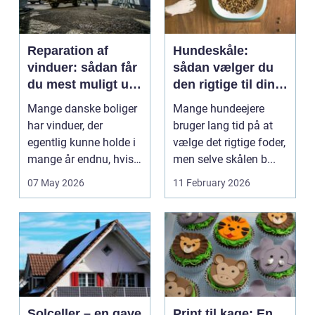
Reparation af
Hundeskåle:
vinduer: sådan får
sådan vælger du
du mest muligt ud
den rigtige til din
af dine gamle
hund
Mange danske boliger
Mange hundeejere
rammer
har vinduer, der
bruger lang tid på at
egentlig kunne holde i
vælge det rigtige foder,
mange år endnu, hvis
men selve skålen b...
de fik den r...
07 May 2026
11 February 2026
Solceller – en gave
Print til kage: En