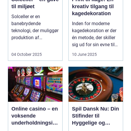
til miljøet
kreativ tilgang til
kagedekoration
Solceller er en
banebrydende
Inden for moderne
teknologi, der muliggør
kagedekoration er der
produktion af
én metode, der skiller
elektricitet ved at
sig ud for sin evne til
udnytt...
at bri...
04 October 2025
10 June 2025
Online casino – en
Spil Dansk Nu: Din
voksende
Stifinder til
underholdningsind
Hyggelige og
ustri
Underholdende