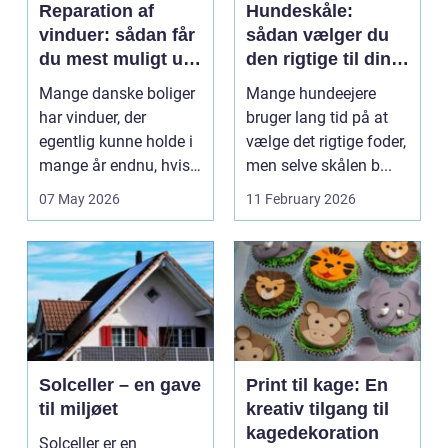
Reparation af
Hundeskåle:
vinduer: sådan får
sådan vælger du
du mest muligt ud
den rigtige til din
af dine gamle
hund
Mange danske boliger
Mange hundeejere
rammer
har vinduer, der
bruger lang tid på at
egentlig kunne holde i
vælge det rigtige foder,
mange år endnu, hvis
men selve skålen b...
de fik den r...
07 May 2026
11 February 2026
Solceller – en gave
Print til kage: En
til miljøet
kreativ tilgang til
kagedekoration
Solceller er en