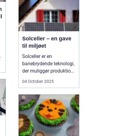
n
l
Solceller – en gave
til miljøet
n
Solceller er en
banebrydende teknologi,
der muliggør produktion
af elektricitet ved at
04 October 2025
udnytte solens stråler.
Ved hjælp af solceller
kan man omdanne
solens energi til grøn
strøm, der kan bruges til
at drive husholdni...