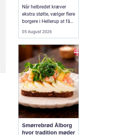
Når helbredet kræver
ekstra støtte, vælger flere
borgere i Hellerup at få
hjælp fra privat
05 August 2026
sygepleje i hjemmet. Det
giver mulighed for ro,
nærvær og kontinuitet i
hverdagen, som kan
være svær at finde i et
travlt offentligt
sundhedsvæsen. Med
privat ...
Smørrebrød Ålborg
hvor tradition møder