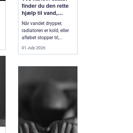
finder du den rette
hjælp til vand,
varme og sanitet
Når vandet drypper,
radiatoren er kold, eller
afløbet stopper til,
mærker du hurtigt, hvor
01 July 2026
afhængig du er af
velfungerende VVS-
installationer. I Hårlev og
omegn spiller lokale
VVS-firmaer en vigtig
rolle for både private
boliger og mindre
erhverv, fo...