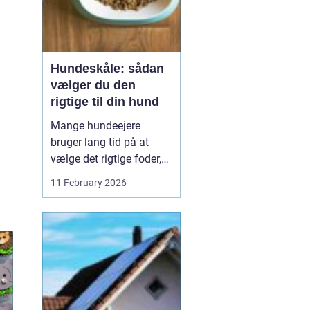
Hundeskåle: sådan
vælger du den
rigtige til din hund
Mange hundeejere
bruger lang tid på at
vælge det rigtige foder,
men selve skålen bliver
11 February 2026
ofte en eftertanke. Det er
ærgerligt,
for hundeskåle
har
...