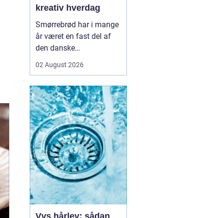
kreativ hverdag
Smørrebrød har i mange
år været en fast del af
den danske
frokostkultur, men i
02 August 2026
Aalborg har klassikeren
fået nyt liv. Her finder vi
en blanding af klassiske
stykker, lokale råvarer og
moderne anretninger, der
taler til både den travle
hverdag og de sæ...
Vvs hårlev: sådan