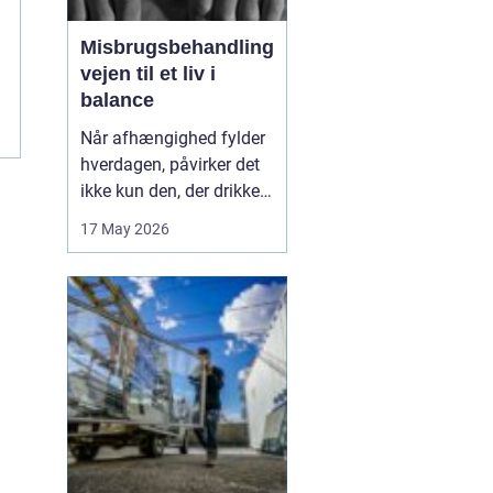
Misbrugsbehandling
vejen til et liv i
balance
Når afhængighed fylder
hverdagen, påvirker det
ikke kun den, der drikker,
tager stoffer eller bruger
17 May 2026
medicin. Hele familien
mærker konsekvenserne.
Mange går længe alene
med problemerne, før de
søger hjælp. Her kan
misbrugsbehandling
være et afgørende...