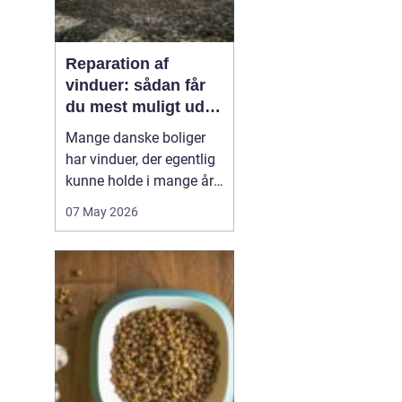
Reparation af
vinduer: sådan får
du mest muligt ud af
dine gamle rammer
Mange danske boliger
har vinduer, der egentlig
kunne holde i mange år
endnu, hvis de fik den
07 May 2026
rigtige pleje. I stedet
bliver de ofte skiftet ud
for tidligt. Med den rette
reparation af vinduer
kan du bevare husets
oprindelige udtryk,
forbedre ko...