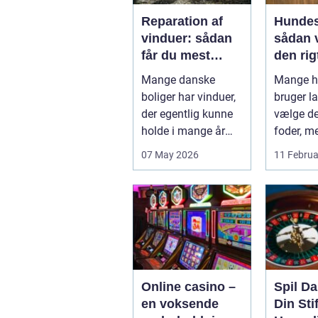
Reparation af
Hundes
vinduer: sådan
sådan 
får du mest
den rigt
muligt ud af
din hu
Mange danske
Mange h
dine gamle
boliger har vinduer,
bruger la
rammer
der egentlig kunne
vælge det
holde i mange år
foder, m
endnu, hvis de fik
skålen b.
07 May 2026
11 Februa
den r...
Online casino –
Spil D
en voksende
Din Stif