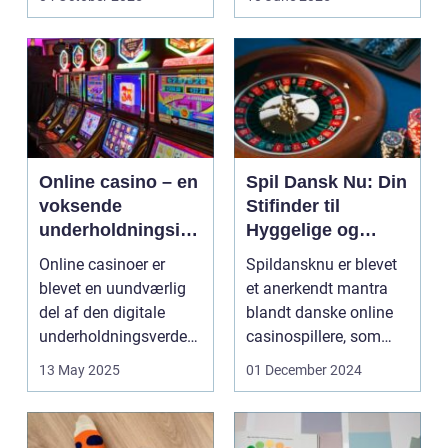
Online casino – en
Spil Dansk Nu: Din
voksende
Stifinder til
underholdningsind
Hyggelige og
ustri
Underholdende
Online casinoer er
Spildansknu er blevet
Online Casinoer
blevet en uundværlig
et anerkendt mantra
del af den digitale
blandt danske online
underholdningsverden.
casinospillere, som
Med den stad...
søger unde...
13 May 2025
01 December 2024