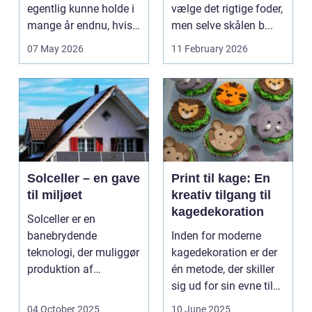
egentlig kunne holde i
vælge det rigtige foder,
mange år endnu, hvis
men selve skålen b...
de fik den r...
07 May 2026
11 February 2026
Solceller – en gave
Print til kage: En
til miljøet
kreativ tilgang til
kagedekoration
Solceller er en
banebrydende
Inden for moderne
teknologi, der muliggør
kagedekoration er der
produktion af
én metode, der skiller
elektricitet ved at
sig ud for sin evne til
udnytt...
at bri...
04 October 2025
10 June 2025