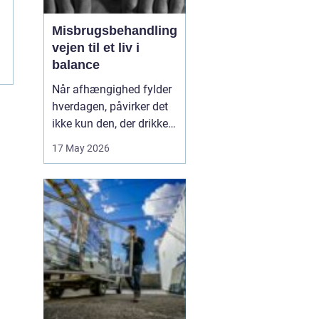
Misbrugsbehandling
vejen til et liv i
balance
Når afhængighed fylder
hverdagen, påvirker det
ikke kun den, der drikker,
tager stoffer eller bruger
17 May 2026
medicin. Hele familien
mærker konsekvenserne.
Mange går længe alene
med problemerne, før de
søger hjælp. Her kan
misbrugsbehandling
være et afgørende...