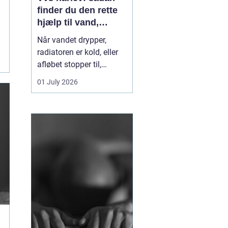
finder du den rette
hjælp til vand,
varme og sanitet
Når vandet drypper,
radiatoren er kold, eller
afløbet stopper til,
mærker du hurtigt, hvor
01 July 2026
afhængig du er af
velfungerende VVS-
installationer. I Hårlev og
omegn spiller lokale
VVS-firmaer en vigtig
rolle for både private
boliger og mindre
erhverv, fo...