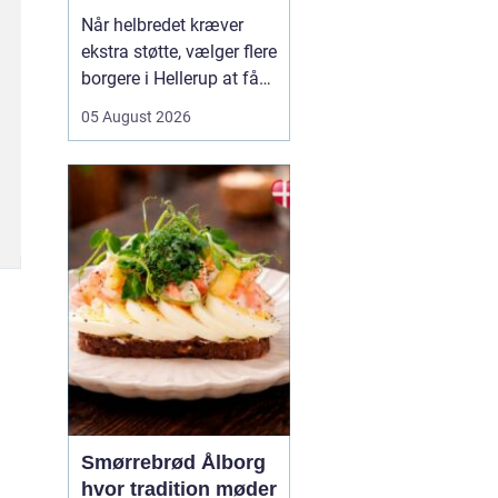
Når helbredet kræver
ekstra støtte, vælger flere
borgere i Hellerup at få
hjælp fra privat
05 August 2026
sygepleje i hjemmet. Det
giver mulighed for ro,
nærvær og kontinuitet i
hverdagen, som kan
være svær at finde i et
travlt offentligt
sundhedsvæsen. Med
privat ...
Smørrebrød Ålborg
hvor tradition møder