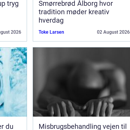
ryg
Smørrebrød Ålborg hvor
tradition møder kreativ
hverdag
ugust 2026
Toke Larsen
02 August 2026
er du
Misbrugsbehandling vejen til