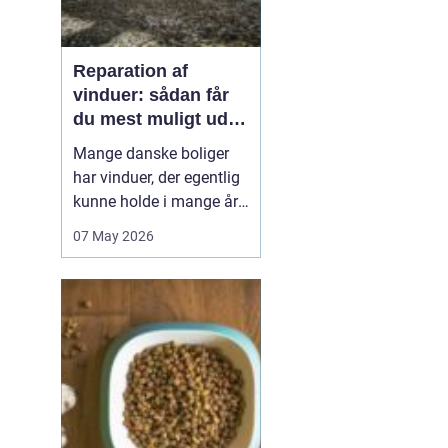
Reparation af
vinduer: sådan får
du mest muligt ud af
dine gamle rammer
Mange danske boliger
har vinduer, der egentlig
kunne holde i mange år
endnu, hvis de fik den
07 May 2026
rigtige pleje. I stedet
bliver de ofte skiftet ud
for tidligt. Med den rette
reparation af vinduer
kan du bevare husets
oprindelige udtryk,
forbedre ko...