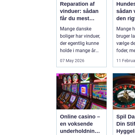
Reparation af
Hundes
vinduer: sådan
sådan 
får du mest
den rigt
muligt ud af
din hu
Mange danske
Mange h
dine gamle
boliger har vinduer,
bruger la
rammer
der egentlig kunne
vælge det
holde i mange år
foder, m
endnu, hvis de fik
skålen b.
07 May 2026
11 Februa
den r...
Online casino –
Spil D
en voksende
Din Stif
underholdningsi
Hyggel