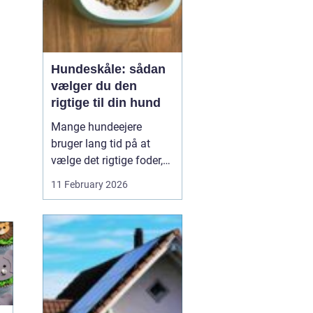
Hundeskåle: sådan
vælger du den
rigtige til din hund
Mange hundeejere
bruger lang tid på at
vælge det rigtige foder,
men selve skålen bliver
11 February 2026
ofte en eftertanke. Det er
ærgerligt,
for hundeskåle
har
...