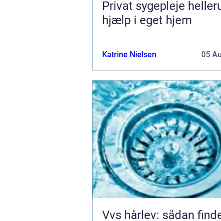
Privat sygepleje hellerup t
hjælp i eget hjem
Katrine Nielsen
05 A
Vvs hårlev: sådan find