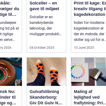
kåle:
Solceller – en
Print til kage: E
vælger du
gave til miljøet
kreativ tilgang ti
ige til
kagedekoration
Solceller er en
nd
undeejere
banebrydende
Inden for moderne
ng tid på at
teknologi, der
kagedekoration er
 rigtige
muliggør produktion
der én metode, der
en selve
af elektricitet ved at
skiller sig ud for si
..
udnytt...
evne til at bri...
ry 2026
04 October 2025
10 June 2025
ansk Nu:
Gulvafslibning
Maling af
inder til
Skanderborg:
lejlighed ved
ige og
Giv Dit Gulv Nyt
fraflytning: Pris