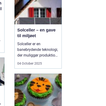
n
l
Solceller – en gave
til miljøet
n
Solceller er en
banebrydende teknologi,
der muliggør produktion
af elektricitet ved at
04 October 2025
udnytte solens stråler.
Ved hjælp af solceller
kan man omdanne
solens energi til grøn
strøm, der kan bruges til
at drive husholdni...