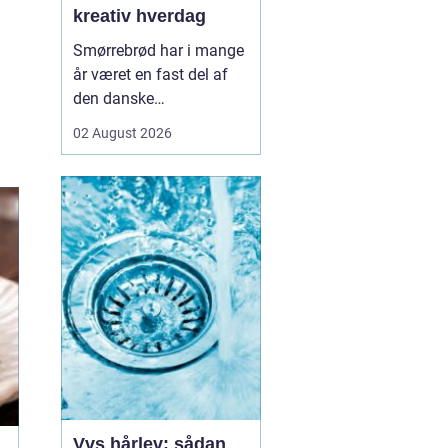
kreativ hverdag
Smørrebrød har i mange
år været en fast del af
den danske
frokostkultur, men i
02 August 2026
Aalborg har klassikeren
fået nyt liv. Her finder vi
en blanding af klassiske
stykker, lokale råvarer og
moderne anretninger, der
taler til både den travle
hverdag og de sæ...
Vvs hårlev: sådan