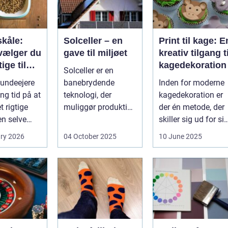
kåle:
Solceller – en
Print til kage: E
vælger du
gave til miljøet
kreativ tilgang ti
ige til
kagedekoration
Solceller er en
nd
undeejere
banebrydende
Inden for moderne
ng tid på at
teknologi, der
kagedekoration er
 rigtige
muliggør produktion
der én metode, der
en selve
af elektricitet ved at
skiller sig ud for si
..
udnytt...
evne til at bri...
ry 2026
04 October 2025
10 June 2025