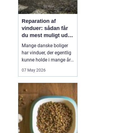
Reparation af
vinduer: sådan får
du mest muligt ud af
dine gamle rammer
Mange danske boliger
har vinduer, der egentlig
kunne holde i mange år
endnu, hvis de fik den
07 May 2026
rigtige pleje. I stedet
bliver de ofte skiftet ud
for tidligt. Med den rette
reparation af vinduer
kan du bevare husets
oprindelige udtryk,
forbedre ko...