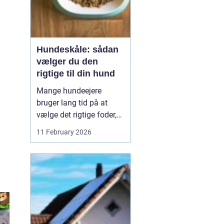
Hundeskåle: sådan
vælger du den
rigtige til din hund
Mange hundeejere
bruger lang tid på at
vælge det rigtige foder,
men selve skålen bliver
11 February 2026
ofte en eftertanke. Det er
ærgerligt,
for hundeskåle
har
...