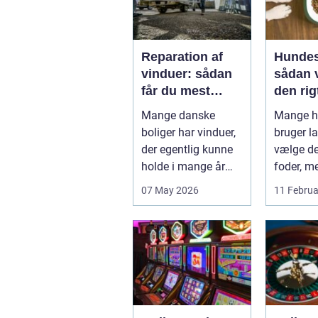
Reparation af
Hundes
vinduer: sådan
sådan 
får du mest
den rigt
muligt ud af
din hu
Mange danske
Mange h
dine gamle
boliger har vinduer,
bruger la
rammer
der egentlig kunne
vælge det
holde i mange år
foder, m
endnu, hvis de fik
skålen b.
07 May 2026
11 Februa
den r...