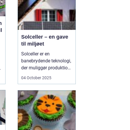
n
l
Solceller – en gave
til miljøet
Solceller er en
banebrydende teknologi,
der muliggør produktion
n
af elektricitet ved at
04 October 2025
udnytte solens stråler.
Ved hjælp af solceller
kan man omdanne
solens energi til grøn
strøm, der kan bruges til
at drive husholdni...