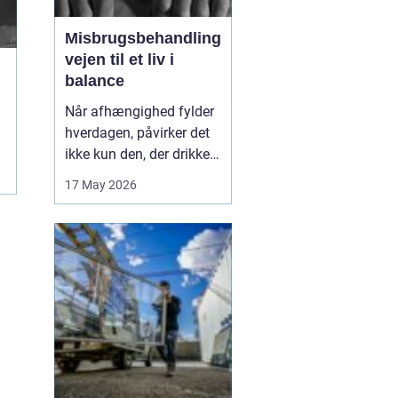
Misbrugsbehandling
vejen til et liv i
balance
Når afhængighed fylder
hverdagen, påvirker det
ikke kun den, der drikker,
tager stoffer eller bruger
17 May 2026
medicin. Hele familien
mærker konsekvenserne.
Mange går længe alene
med problemerne, før de
søger hjælp. Her kan
misbrugsbehandling
være et afgørende...