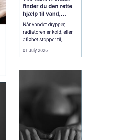
finder du den rette
hjælp til vand,
varme og sanitet
Når vandet drypper,
radiatoren er kold, eller
afløbet stopper til,
mærker du hurtigt, hvor
01 July 2026
afhængig du er af
velfungerende VVS-
installationer. I Hårlev og
omegn spiller lokale
VVS-firmaer en vigtig
rolle for både private
boliger og mindre
erhverv, fo...