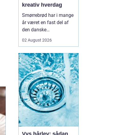
kreativ hverdag
Smørrebrød har i mange
år været en fast del af
den danske
frokostkultur, men i
02 August 2026
Aalborg har klassikeren
fået nyt liv. Her finder vi
en blanding af klassiske
stykker, lokale råvarer og
moderne anretninger, der
taler til både den travle
hverdag og de sæ...
Vvs hårlev: sådan