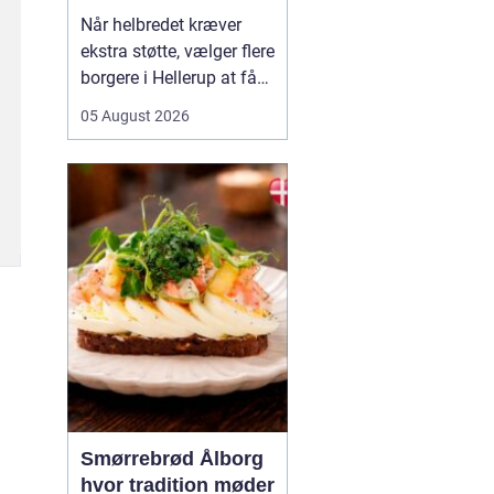
Når helbredet kræver
ekstra støtte, vælger flere
borgere i Hellerup at få
hjælp fra privat
05 August 2026
sygepleje i hjemmet. Det
giver mulighed for ro,
nærvær og kontinuitet i
hverdagen, som kan
være svær at finde i et
travlt offentligt
sundhedsvæsen. Med
privat ...
Smørrebrød Ålborg
hvor tradition møder