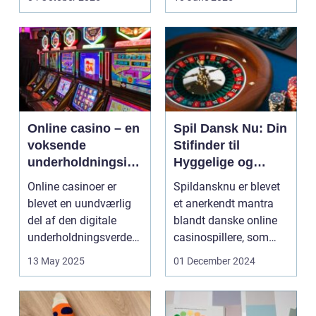
Online casino – en
Spil Dansk Nu: Din
voksende
Stifinder til
underholdningsind
Hyggelige og
ustri
Underholdende
Online casinoer er
Spildansknu er blevet
Online Casinoer
blevet en uundværlig
et anerkendt mantra
del af den digitale
blandt danske online
underholdningsverden.
casinospillere, som
Med den stad...
søger unde...
13 May 2025
01 December 2024