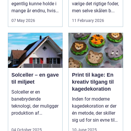
egentlig kunne holde i
vælge det rigtige foder,
mange år endnu, hvis
men selve skålen b...
de fik den r...
07 May 2026
11 February 2026
Solceller – en gave
Print til kage: En
til miljøet
kreativ tilgang til
kagedekoration
Solceller er en
banebrydende
Inden for moderne
teknologi, der muliggør
kagedekoration er der
produktion af
én metode, der skiller
elektricitet ved at
sig ud for sin evne til
udnytt...
at bri...
04 October 2025
10 June 2025