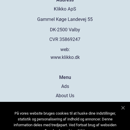
web:
www.klikko.dk
Menu
Ads
About Us
Cookies
På vores website bruges cookies til at huske dine indstillinger,
Contact
statistik og personalisering af indhold og annoncer. Denne
Sitemap
information deles med tredjepart. Ved fortsat brug af websiden