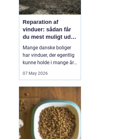
Reparation af
vinduer: sådan får
du mest muligt ud af
dine gamle rammer
Mange danske boliger
har vinduer, der egentlig
kunne holde i mange år
endnu, hvis de fik den
07 May 2026
rigtige pleje. I stedet
bliver de ofte skiftet ud
for tidligt. Med den rette
reparation af vinduer
kan du bevare husets
oprindelige udtryk,
forbedre ko...