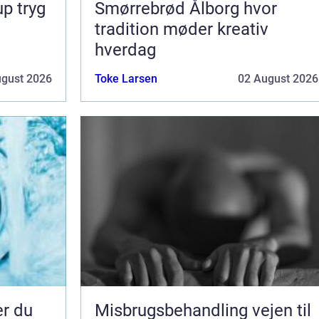
ryg
Smørrebrød Ålborg hvor
tradition møder kreativ
hverdag
ugust 2026
Toke Larsen
02 August 2026
er du
Misbrugsbehandling vejen til