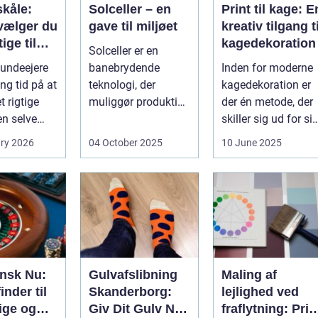
kåle:
Solceller – en
Print til kage: E
vælger du
gave til miljøet
kreativ tilgang ti
ige til
kagedekoration
Solceller er en
nd
undeejere
banebrydende
Inden for moderne
ng tid på at
teknologi, der
kagedekoration er
 rigtige
muliggør produktion
der én metode, der
en selve
af elektricitet ved at
skiller sig ud for si
..
udnytt...
evne til at bri...
ry 2026
04 October 2025
10 June 2025
ansk Nu:
Gulvafslibning
Maling af
inder til
Skanderborg:
lejlighed ved
ige og
Giv Dit Gulv Nyt
fraflytning: Pris