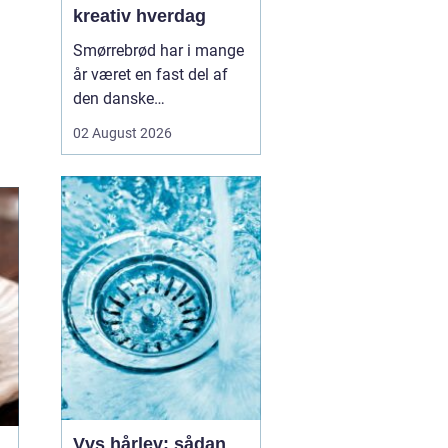
kreativ hverdag
Smørrebrød har i mange
år været en fast del af
den danske
frokostkultur, men i
02 August 2026
Aalborg har klassikeren
fået nyt liv. Her finder vi
en blanding af klassiske
stykker, lokale råvarer og
moderne anretninger, der
taler til både den travle
hverdag og de sæ...
Vvs hårlev: sådan