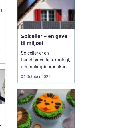
n
l
Solceller – en gave
til miljøet
n
Solceller er en
banebrydende teknologi,
der muliggør produktion
af elektricitet ved at
04 October 2025
udnytte solens stråler.
Ved hjælp af solceller
kan man omdanne
solens energi til grøn
strøm, der kan bruges til
at drive husholdni...