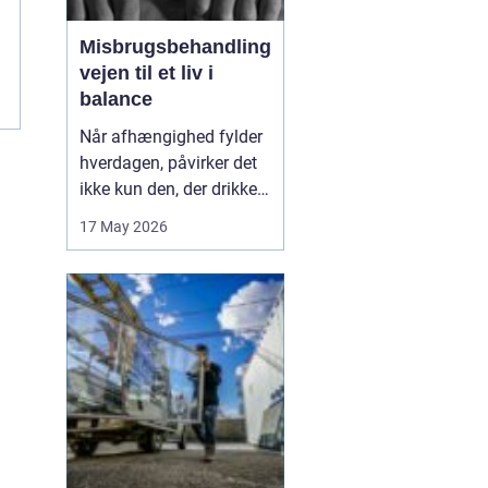
Misbrugsbehandling
vejen til et liv i
balance
Når afhængighed fylder
hverdagen, påvirker det
ikke kun den, der drikker,
tager stoffer eller bruger
17 May 2026
medicin. Hele familien
mærker konsekvenserne.
Mange går længe alene
med problemerne, før de
søger hjælp. Her kan
misbrugsbehandling
være et afgørende...