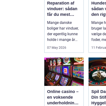
Reparation af
Hundes
vinduer: sådan
sådan 
får du mest
den rigt
muligt ud af
din hu
Mange danske
Mange h
dine gamle
boliger har vinduer,
bruger la
rammer
der egentlig kunne
vælge det
holde i mange år
foder, m
endnu, hvis de fik
skålen b.
07 May 2026
11 Februa
den r...
Online casino –
Spil D
en voksende
Din Stif
underholdningsi
Hyggel