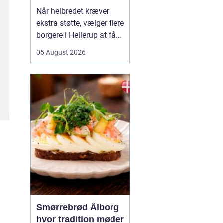
Når helbredet kræver
ekstra støtte, vælger flere
borgere i Hellerup at få
hjælp fra privat
05 August 2026
sygepleje i hjemmet. Det
giver mulighed for ro,
nærvær og kontinuitet i
hverdagen, som kan
være svær at finde i et
travlt offentligt
sundhedsvæsen. Med
privat ...
Smørrebrød Ålborg
hvor tradition møder