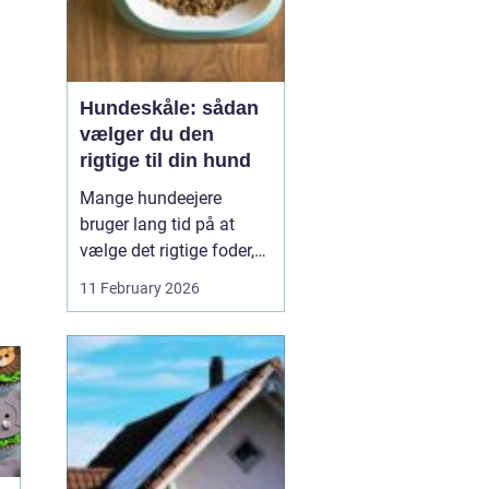
Hundeskåle: sådan
vælger du den
rigtige til din hund
Mange hundeejere
bruger lang tid på at
vælge det rigtige foder,
men selve skålen bliver
11 February 2026
ofte en eftertanke. Det er
ærgerligt,
for hundeskåle
har
...