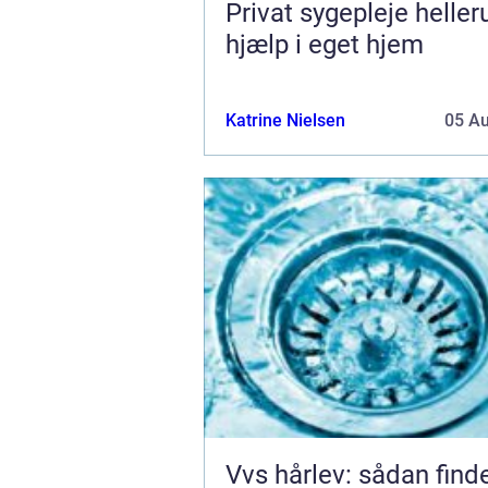
Privat sygepleje hellerup t
hjælp i eget hjem
Katrine Nielsen
05 A
Vvs hårlev: sådan find