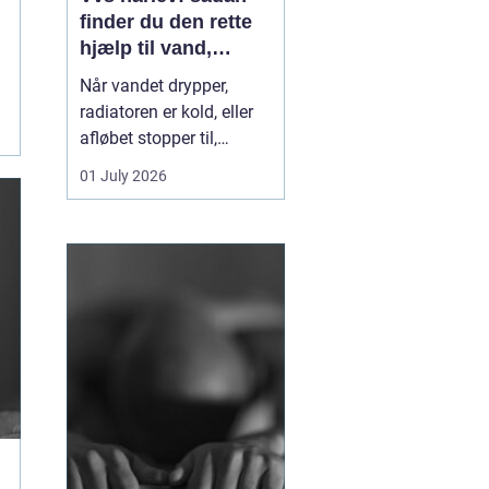
finder du den rette
hjælp til vand,
varme og sanitet
Når vandet drypper,
radiatoren er kold, eller
afløbet stopper til,
mærker du hurtigt, hvor
01 July 2026
afhængig du er af
velfungerende VVS-
installationer. I Hårlev og
omegn spiller lokale
VVS-firmaer en vigtig
rolle for både private
boliger og mindre
erhverv, fo...