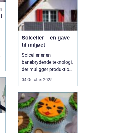
n
l
Solceller – en gave
til miljøet
n
Solceller er en
banebrydende teknologi,
der muliggør produktion
af elektricitet ved at
04 October 2025
udnytte solens stråler.
Ved hjælp af solceller
kan man omdanne
solens energi til grøn
strøm, der kan bruges til
at drive husholdni...