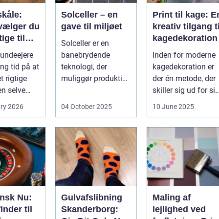
kåle:
Solceller – en
Print til kage: E
vælger du
gave til miljøet
kreativ tilgang ti
ige til
kagedekoration
Solceller er en
nd
undeejere
banebrydende
Inden for moderne
ng tid på at
teknologi, der
kagedekoration er
 rigtige
muliggør produktion
der én metode, der
en selve
af elektricitet ved at
skiller sig ud for si
..
udnytt...
evne til at bri...
ry 2026
04 October 2025
10 June 2025
ansk Nu:
Gulvafslibning
Maling af
inder til
Skanderborg:
lejlighed ved