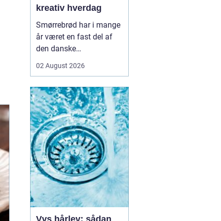
kreativ hverdag
Smørrebrød har i mange
år været en fast del af
den danske
frokostkultur, men i
02 August 2026
Aalborg har klassikeren
fået nyt liv. Her finder vi
en blanding af klassiske
stykker, lokale råvarer og
moderne anretninger, der
taler til både den travle
hverdag og de sæ...
Vvs hårlev: sådan