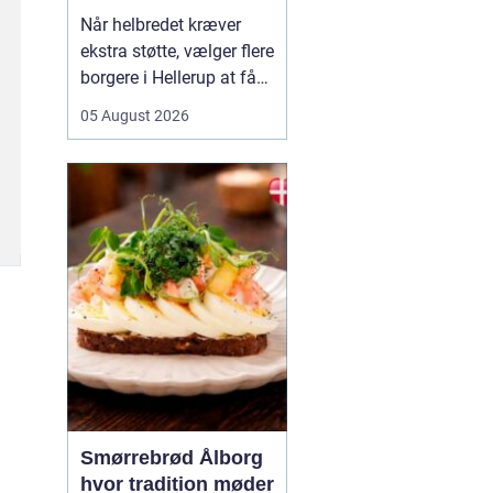
Når helbredet kræver
ekstra støtte, vælger flere
borgere i Hellerup at få
hjælp fra privat
05 August 2026
sygepleje i hjemmet. Det
giver mulighed for ro,
nærvær og kontinuitet i
hverdagen, som kan
være svær at finde i et
travlt offentligt
sundhedsvæsen. Med
privat ...
Smørrebrød Ålborg
hvor tradition møder