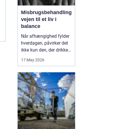
Misbrugsbehandling
vejen til et liv i
balance
Når afhængighed fylder
hverdagen, påvirker det
ikke kun den, der drikker,
tager stoffer eller bruger
17 May 2026
medicin. Hele familien
mærker konsekvenserne.
Mange går længe alene
med problemerne, før de
søger hjælp. Her kan
misbrugsbehandling
være et afgørende...