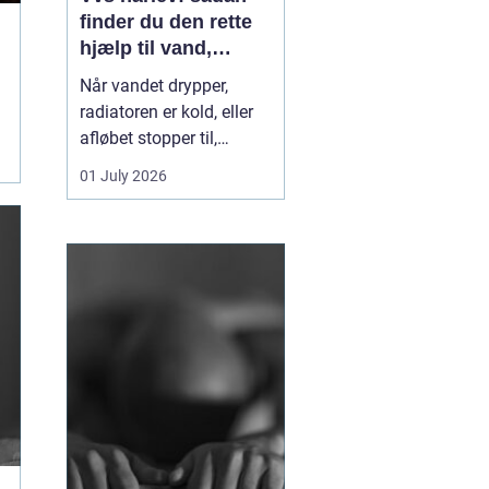
finder du den rette
hjælp til vand,
varme og sanitet
Når vandet drypper,
radiatoren er kold, eller
afløbet stopper til,
mærker du hurtigt, hvor
01 July 2026
afhængig du er af
velfungerende VVS-
installationer. I Hårlev og
omegn spiller lokale
VVS-firmaer en vigtig
rolle for både private
boliger og mindre
erhverv, fo...