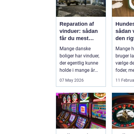
Reparation af
Hundes
vinduer: sådan
sådan 
får du mest
den rigt
muligt ud af
din hu
Mange danske
Mange h
dine gamle
boliger har vinduer,
bruger la
rammer
der egentlig kunne
vælge det
holde i mange år
foder, m
endnu, hvis de fik
skålen b.
07 May 2026
11 Februa
den r...