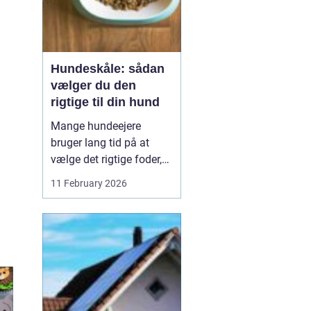
Hundeskåle: sådan
vælger du den
rigtige til din hund
Mange hundeejere
bruger lang tid på at
vælge det rigtige foder,
men selve skålen bliver
11 February 2026
ofte en eftertanke. Det er
ærgerligt,
for hundeskåle
har
...