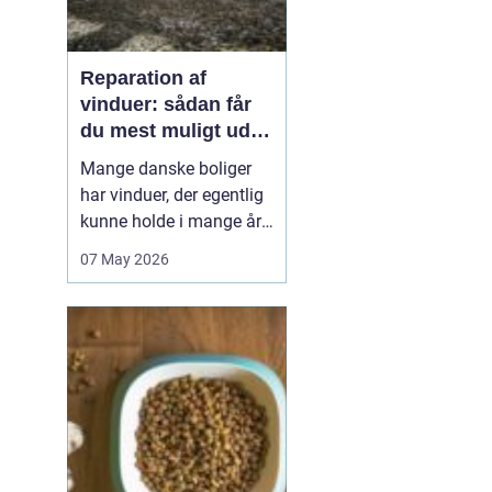
Reparation af
vinduer: sådan får
du mest muligt ud af
dine gamle rammer
Mange danske boliger
har vinduer, der egentlig
kunne holde i mange år
endnu, hvis de fik den
07 May 2026
rigtige pleje. I stedet
bliver de ofte skiftet ud
for tidligt. Med den rette
reparation af vinduer
kan du bevare husets
oprindelige udtryk,
forbedre ko...