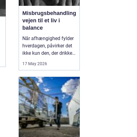
Misbrugsbehandling
vejen til et liv i
balance
Når afhængighed fylder
hverdagen, påvirker det
ikke kun den, der drikker,
tager stoffer eller bruger
17 May 2026
medicin. Hele familien
mærker konsekvenserne.
Mange går længe alene
med problemerne, før de
søger hjælp. Her kan
misbrugsbehandling
være et afgørende...