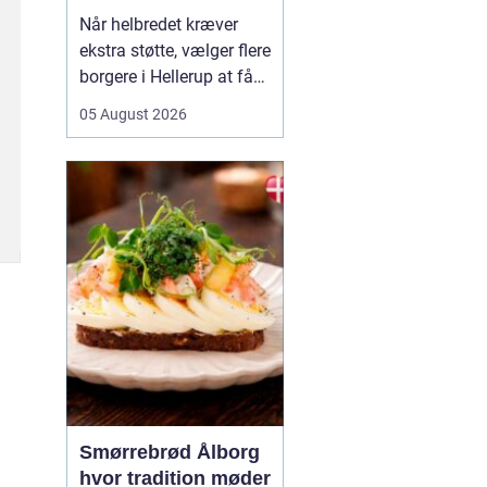
Når helbredet kræver
ekstra støtte, vælger flere
borgere i Hellerup at få
hjælp fra privat
05 August 2026
sygepleje i hjemmet. Det
giver mulighed for ro,
nærvær og kontinuitet i
hverdagen, som kan
være svær at finde i et
travlt offentligt
sundhedsvæsen. Med
privat ...
Smørrebrød Ålborg
hvor tradition møder