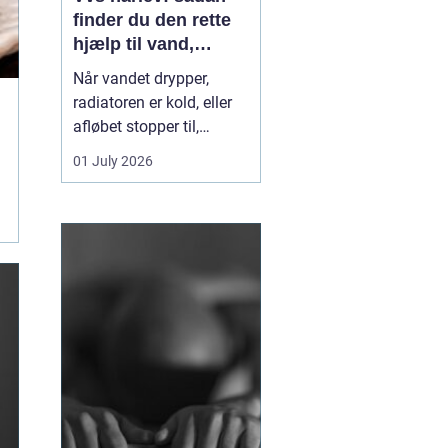
finder du den rette
hjælp til vand,
varme og sanitet
Når vandet drypper,
radiatoren er kold, eller
afløbet stopper til,
mærker du hurtigt, hvor
01 July 2026
afhængig du er af
velfungerende VVS-
installationer. I Hårlev og
omegn spiller lokale
VVS-firmaer en vigtig
rolle for både private
boliger og mindre
erhverv, fo...