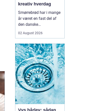
kreativ hverdag
Smørrebrød har i mange
år været en fast del af
den danske
frokostkultur, men i
02 August 2026
Aalborg har klassikeren
fået nyt liv. Her finder vi
en blanding af klassiske
stykker, lokale råvarer og
moderne anretninger, der
taler til både den travle
hverdag og de sæ...
Vvs hårlev: sådan