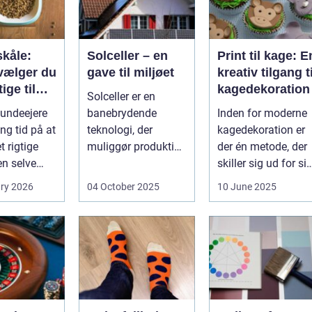
kåle:
Solceller – en
Print til kage: E
vælger du
gave til miljøet
kreativ tilgang ti
ige til
kagedekoration
Solceller er en
nd
undeejere
banebrydende
Inden for moderne
ng tid på at
teknologi, der
kagedekoration er
 rigtige
muliggør produktion
der én metode, der
en selve
af elektricitet ved at
skiller sig ud for si
..
udnytt...
evne til at bri...
ry 2026
04 October 2025
10 June 2025