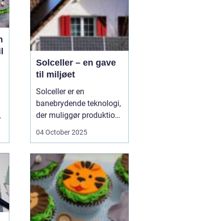
n
l
Solceller – en gave
til miljøet
Solceller er en
banebrydende teknologi,
der muliggør produktion
n
af elektricitet ved at
04 October 2025
udnytte solens stråler.
Ved hjælp af solceller
kan man omdanne
solens energi til grøn
strøm, der kan bruges til
at drive husholdni...