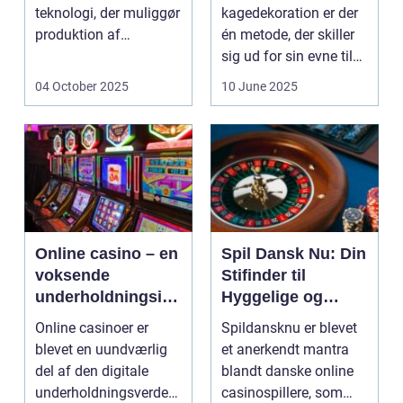
teknologi, der muliggør
kagedekoration er der
produktion af
én metode, der skiller
elektricitet ved at
sig ud for sin evne til
udnytt...
at bri...
04 October 2025
10 June 2025
Online casino – en
Spil Dansk Nu: Din
voksende
Stifinder til
underholdningsind
Hyggelige og
ustri
Underholdende
Online casinoer er
Spildansknu er blevet
Online Casinoer
blevet en uundværlig
et anerkendt mantra
del af den digitale
blandt danske online
underholdningsverden.
casinospillere, som