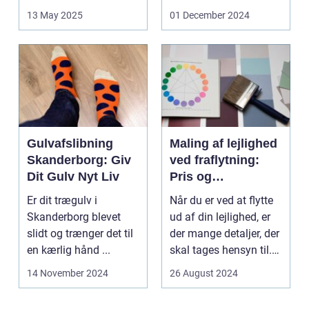
Med den stad...
søger unde...
13 May 2025
01 December 2024
Gulvafslibning
Maling af lejlighed
Skanderborg: Giv
ved fraflytning:
Dit Gulv Nyt Liv
Pris og
overvejelser
Er dit trægulv i
Når du er ved at flytte
Skanderborg blevet
ud af din lejlighed, er
slidt og trænger det til
der mange detaljer, der
en kærlig hånd ...
skal tages hensyn til.
En af...
14 November 2024
26 August 2024