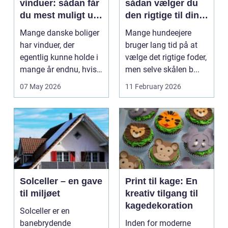
vinduer: sådan får
sådan vælger du
du mest muligt ud
den rigtige til din
af dine gamle
hund
Mange danske boliger
Mange hundeejere
rammer
har vinduer, der
bruger lang tid på at
egentlig kunne holde i
vælge det rigtige foder,
mange år endnu, hvis
men selve skålen b...
de fik den r...
07 May 2026
11 February 2026
Solceller – en gave
Print til kage: En
til miljøet
kreativ tilgang til
kagedekoration
Solceller er en
banebrydende
Inden for moderne