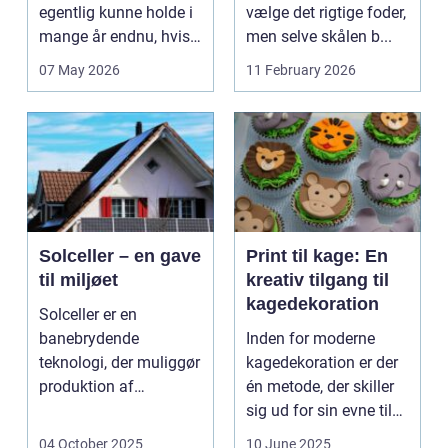
egentlig kunne holde i
vælge det rigtige foder,
mange år endnu, hvis
men selve skålen b...
de fik den r...
07 May 2026
11 February 2026
Solceller – en gave
Print til kage: En
til miljøet
kreativ tilgang til
kagedekoration
Solceller er en
banebrydende
Inden for moderne
teknologi, der muliggør
kagedekoration er der
produktion af
én metode, der skiller
elektricitet ved at
sig ud for sin evne til
udnytt...
at bri...
04 October 2025
10 June 2025