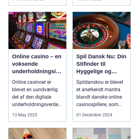
Online casino – en
Spil Dansk Nu: Din
voksende
Stifinder til
underholdningsind
Hyggelige og
ustri
Underholdende
Online casinoer er
Spildansknu er blevet
Online Casinoer
blevet en uundværlig
et anerkendt mantra
del af den digitale
blandt danske online
underholdningsverden.
casinospillere, som
Med den stad...
søger unde...
13 May 2025
01 December 2024